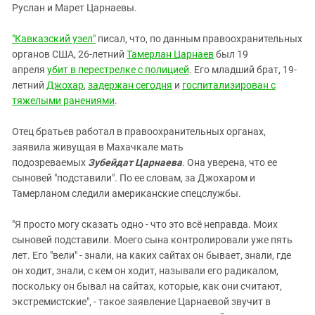
Южный Кавказ
Руслан и Марет Царнаевы.
ЮФО
"Кавказский узел"
писал, что, по данным правоохранительных
органов США,
26-летний
Тамерлан Царнаев
был 19
апреля
убит в перестрелке с полицией
. Его младший брат,
19-
летний
Джохар
,
задержан сегодня
и
госпитализирован с
тяжелыми ранениями
.
Отец братьев работал в правоохранительных органах,
заявила живущая в Махачкале мать
подозреваемых
Зубейдат Царнаева
. Она уверена, что ее
сыновей "подставили". По ее словам, за Джохаром и
Тамерланом следили американские спецслужбы.
"Я просто могу сказать одно - что это всё неправда. Моих
сыновей подставили. Моего сына контролировали уже пять
лет. Его "вели" - знали, на каких сайтах он бывает, знали, где
он ходит, знали, с кем он ходит, называли его радикалом,
поскольку он бывал на сайтах, которые, как они считают,
экстремистские", - такое заявление Царнаевой звучит в