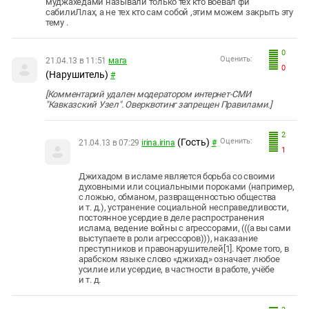
муджахедами называли только тех кто воевал фи
сабилиЛлах, а не тех кто сам собой ,этим можем закрыть эту
тему .
0
Оценить:
21.04.13 в 11:51
мага
0
(Нарушитель)
#
[Комментарий удален модератором интернет-СМИ
"Кавказский Узел". Оверквотинг запрещен Правилами.]
2
(Гость)
Оценить:
21.04.13 в 07:29
irina.irina
#
1
Джихадом в исламе является борьба со своими
духовными или социальными пороками (например,
с ложью, обманом, развращенностью общества
и т. д.), устранение социальной несправедливости,
постоянное усердие в деле распространения
ислама,
ведение войны с агрессорами
, (((а вы сами
выступаете в роли агрессоров))), наказание
преступников и правонарушителей[1]. Кроме того, в
арабском языке слово «джихад» означает любое
усилие или усердие, в частности в работе, учёбе
и т. д.