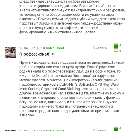
следственная связь действий братьев можно
классифицировать как идиотизм. Если их "вели", а они
знали что активно пользуются экстремистскими ресурсами,
то почему они не обезопасили себя и не удалили свои
аккаунты? Почему семья не дает публичные доказательства
подставы? Эмоции и интернетный галдеж родственников -
это как в лужу пукнуть по информативности и
формированию к ним отношения общества.
3
Оценить:
20.04.13 в 16:58
Robin Hood
3
(Профессионал)
#
Прямых доказательств подставы пока не выявлено...Так как
не было суда!А косвенных-пруд пруди! Если б родители
родня знали б о пси-операторах США, да и России тоже, то
им легче было б понять как из "ботаника" за пару часов
можно сделать монстра...Пси-операторы {зомбирующие
подобных ботаников}в США:-FBI SID;-Вlacks OPS;-Psy War;-
Mind Control;-Organized Cand Stalking....есть наверное ещё и
другие, возможно!Сейчас важно не дать впасть ему в кому и
выяснить-кто просил его донести рюкзак к месту финиша
бегунов! Ко мне, например, и В Шереметево и во Внуково
подходили какие-то "бакланы" странной внешности и
просили передать пакет с документами по приземлении
авиалай
3
Оценить: