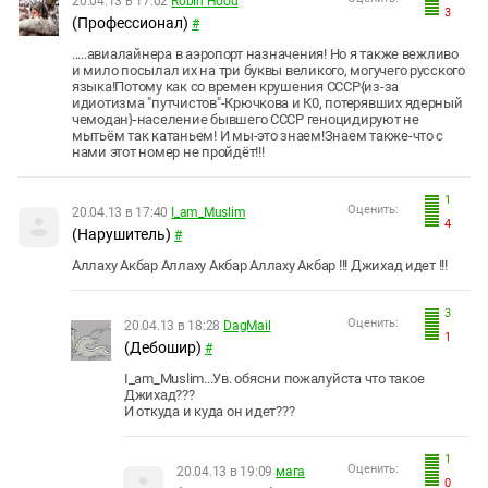
20.04.13 в 17:02
Robin Hood
3
(Профессионал)
#
.....авиалайнера в аэропорт назначения! Но я также вежливо
и мило посылал их на три буквы великого, могучего русского
языка!Потому как со времен крушения СССР{из-за
идиотизма "путчистов"-Крючкова и К0, потерявших ядерный
чемодан}-население бывшего СССР геноцидируют не
мытьём так катаньем! И мы-это знаем!Знаем также-что с
нами этот номер не пройдёт!!!
1
Оценить:
20.04.13 в 17:40
I_am_Muslim
4
(Нарушитель)
#
Аллаху Акбар Аллаху Акбар Аллаху Акбар !!! Джихад идет !!!
3
Оценить:
20.04.13 в 18:28
DagMail
1
(Дебошир)
#
I_am_Muslim
...Ув. обясни пожалуйста что такое
Джихад???
И откуда и куда он идет???
1
Оценить:
20.04.13 в 19:09
мага
0