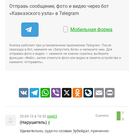
Отправь сообщение, фото и видео через бот
«Кавказского узла» в Telegram
Мобильная форма
Кнопка работает при установленном приложении Telegram. После
перехода в бот, нажмите на «Запустить бота» и напишите нам. Для
отправки фото и видео — нажмите на значок скрепки, выберите
функцию «Файл», затем отметьте фото или видео в памяти устройства и
нажмите «Отправить».
VK
Telegram
WhatsApp
Viber
X
Odnoklassniki
LiveJournal
Email
Print
1
Оценить:
20.04.13 в 16:33
ssw33
1
(Нарушитель)
#
Удивительно, судя по словам Зубейдат, причинно-