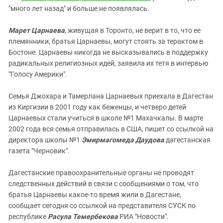
"много лет назад" и больше не появлялась.
Марет Царнаева
, живущая
в Торонто,
не верит в то, что ее
племянники, братья Царнаевы, могут стоять за терактом в
Бостоне. Царнаевы никогда не высказывались в поддержку
радикальных религиозных идей, заявила их тетя в интервью
"Голосу Америки".
Семья Джохара и Тамерлана Царнаевых приехала в Дагестан
из Киргизии в 2001 году как беженцы, и четверо детей
Царнаевых стали учиться в школе №1 Махачкалы. В марте
2002 года вся семья отправилась в США, пишет со ссылкой на
директора школы №1
Эмирмагомеда Даудова
дагестанская
газета "Черновик".
Дагестанские правоохранительные органы не проводят
следственных действий в связи с сообщениями о том, что
братья Царнаевы какое-то время жили в Дагестане,
сообщает сегодня со ссылкой на представителя СУСК по
республике
Расула Темербекова
РИА "Новости".