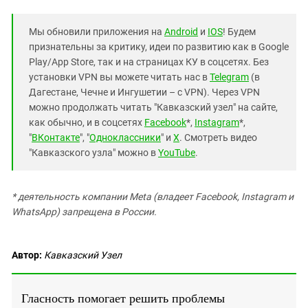
Мы обновили приложения на
Android
и
IOS
! Будем
признательны за критику, идеи по развитию как в Google
Play/App Store, так и на страницах КУ в соцсетях. Без
установки VPN вы можете читать нас в
Telegram
(в
Дагестане, Чечне и Ингушетии – с VPN). Через VPN
можно продолжать читать "Кавказский узел" на сайте,
как обычно, и в соцсетях
Facebook
*,
Instagram
*,
"
ВКонтакте
", "
Одноклассники
" и
X
. Смотреть видео
"Кавказского узла" можно в
YouTube
.
* деятельность компании Meta (владеет Facebook, Instagram и
WhatsApp) запрещена в России.
Автор:
Кавказский Узел
Гласность помогает решить проблемы