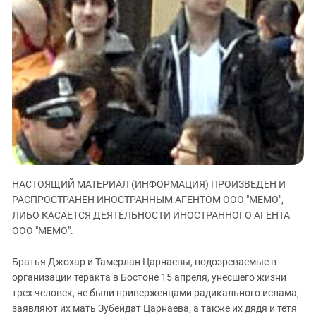
ЗАСТАВЛЯЕТ
Дагестан
КАВКАЗ ЗА ПАЛЕСТИНУ
Ингушетия
ИНАКОМЫСЛИЕ В ЧЕЧНЕ
Кабардино-Балкария
ПРЕСЛЕДОВАНИЕ АКТИВИСТОВ
МОБИЛИЗАЦИЯ И ПРОТЕСТЫ
Калмыкия
Карачаево-Черкесия
Краснодарский край
Нагорный Карабах
Российская Федерация
НАСТОЯЩИЙ МАТЕРИАЛ (ИНФОРМАЦИЯ) ПРОИЗВЕДЕН И
Ростовская область
РАСПРОСТРАНЕН ИНОСТРАННЫМ АГЕНТОМ ООО "МЕМО",
Северная Осетия - Алания
ЛИБО КАСАЕТСЯ ДЕЯТЕЛЬНОСТИ ИНОСТРАННОГО АГЕНТА
СКФО
ООО "МЕМО".
Ставропольский край
Братья Джохар и Тамерлан Царнаевы, подозреваемые в
Чечня
организации теракта в Бостоне 15 апреля, унесшего жизни
трех человек, не были приверженцами радикального ислама,
Южная Осетия
заявляют их мать Зубейдат Царнаева, а также их дядя и тетя