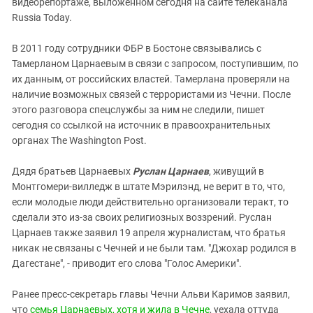
видеорепортаже, выложенном сегодня на сайте телеканала
Russia Today.
В 2011 году сотрудники ФБР в Бостоне связывались с
Тамерланом Царнаевым в связи с запросом, поступившим, по
их данным, от российских властей. Тамерлана проверяли на
наличие возможных связей с террористами из Чечни. После
этого разговора спецслужбы за ним не следили, пишет
сегодня со ссылкой на источник в правоохранительных
органах The Washington Post.
Дядя братьев Царнаевых
Руслан
Царнаев
, живущий в
Монтгомери-вилледж в штате Мэрилэнд, не верит в то, что,
если молодые люди действительно организовали теракт, то
сделали это из-за своих религиозных воззрений. Руслан
Царнаев также заявил 19 апреля журналистам, что братья
никак не связаны с Чечней и не были там. "
Джохар родился в
Дагестане", - приводит его слова "Голос Америки".
Ранее пресс-секретарь главы Чечни Альви Каримов заявил,
что
семья Царнаевых, хотя и жила в Чечне
, уехала оттуда