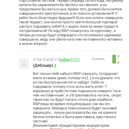
подготовили бы себе. Первую очередь путиотхода, например
купили бы заранеехотя бы билеты на самолет, а не
продолжали бы жить в сша. Кроме того, должен быть мотив
совершенного преступления, а он пока не установлен!!!! У
ребят было блестящее будущее!!! Если они хотели совершить
такой терракт, они могли просто зайти большой торговый
центр и подорвать себя!!! А н ждать пока за ними придут и
отстреливаться!! По ходу ФБР лоханулось по крупному , и
теперь до конца будут утверждать что это именно царнаевы
совершили, ведь они убили ни в чем не повинного человека
и анили второго!
0
Оценить:
21.04.13 в 20:17
Kurban11111
0
(Дебошир)
#
Вот только тебя забыло ФБР спросить, Сотрудник!
жили в своем доме, потому что [...] и не думали, что
их так быстро вычислят и найдут. Себя не
подорвали, потому что и ослы жить хотят. 7
взрывных устройств тоже подкинули наверно "ни в
чем не повинным", и отстреливались не они...скоро
такие как ты будут писать что их дом ограбили
ФБРовцы во время спецоперации, как вы это
привыкли. Мамаша тоже конечно будет сыновей
защищать... лучше рассказала бы как на краже в
бутике попалась и была арестована, кристально
честная)
[Комментарий отредактирован модератором