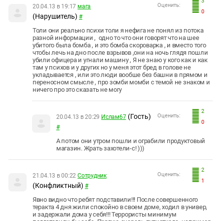
3
Оценить:
20.04.13 в 19:17
мага
0
(Нарушитель)
#
Толи они реально психи толи я нефига не понял из потока
разной информации , одно то что они говорят что на шее
убитого была бомба , и это бомба скороварка , и вместо того
чтобы лечь на дно после взрывов ,они на ночь глядя пошли
убили офицера и угнали машину , Я не знаю у кого как и как
там у психов и у других но у меня этот бред в голове не
укладывается , или это люди вообше без башни в прямом и
переносном смысле , про зомби момби с темой не знаком и
ничего про это сказать не могу
2
(Гость)
Оценить:
20.04.13 в 20:29
Ислам67
0
#
А потом они утром пошли и ограбили продуктовый
магазин. Жрать захотели-с! )))
2
Оценить:
21.04.13 в 00:22
Сотрудник
1
(Конфликтный)
#
Явно видно что ребят подставили!!! После совершенного
теракта 4 дня жили спокойно в своем доме, ходил в универ,
и задержали дома у себя!!! Террористы минимум