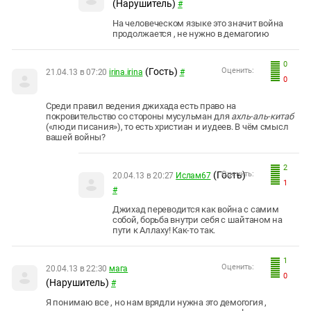
(Нарушитель)
#
На человеческом языке это значит война
продолжается , не нужно в демагогию
0
(Гость)
Оценить:
21.04.13 в 07:20
irina.irina
#
0
Среди правил ведения джихада есть право на
покровительство со стороны мусульман для
ахль-аль-китаб
(«люди писания»), то есть христиан и иудеев. В чём смысл
вашей войны?
2
(Гость)
Оценить:
20.04.13 в 20:27
Ислам67
1
#
Джихад переводится как война с самим
собой, борьба внутри себя с шайтаном на
пути к Аллаху! Как-то так.
1
Оценить:
20.04.13 в 22:30
мага
0
(Нарушитель)
#
Я понимаю все , но нам врядли нужна это демогогия ,