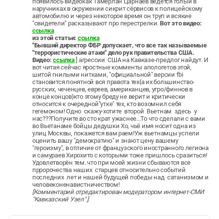
появилось видео
как Тамерлан Царнаев ведётся голый в
наручниках в окружении сикрит сёрвисов к полицейскому
автомобилю и через некоторое время он труп и всякие
"свидетели" расказывают про перестрелки.
Вот это видео
:
ссылка
из этой статьи:
ссылка
"Бывший директор ФБР допускает, что все так называемые
"террористические атаки" дело рук правительства США.
Видео:
ссылка
] агрессии США на Кавказе-предлог найдут. И
вот читая сейчас яростные комменты апологетов этой,
шитой гнилыми нитками, "официальной" версии fbi
становится понятной вся правота тех{а их большинство-
русских, чеченцев, евреев, американцев, угро/финнов в
конце концов}кто этому бреду не верит и критически
относится к очередной"утке" тех, кто возомнил себя
гегемоном! Одно скажу-хотите второй Вьетнам здесь у
нас???Получите во сто крат ужаснее...То что сделали с вами
во Вьетанаме бойцы дедушки Хо, чьё имя носит одна из
улиц Москвы, покажется вам раем!Уж вьетнамцы успели
оценить вашу "демократию" и знают цену вашему
"героизму", в отличие от французского иностранного легиона
и самураев Хирохито с которыми тоже пришлось сразиться!
Удовлетворён тем. что при моей жизни сбываются все
прророчества наших старцев относительно событий
последних лет и нашей будущей победы над сатанизмом и
человеконенавистничеством!
[Комментарий отредактирован модератором интернет-СМИ
"Кавказский Узел".]