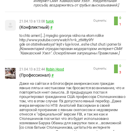
интернет-СМИ "Кавказский Узел". Убедительная
просьба, воздержитесь от грубых высказываний.]
0
Оценить:
21.04.13 в 13:08
turok
1
(Конфликтный)
#
to chto ameri [...] myagko govorya vidno na etom rolike
http://www.youtube.com/watch?v=k_ztMtty9fY
gde on otstrelivaetsya? lejit v luje krovi...eshe chut chut i pomer bi
[Комментарий отредактирован модератором интернет-СМИ
"Кавказский Узел". Оскорбления запрещены Правилами.]
0
Оценить:
21.04.13 в 22:44
Robin Hood
3
(Профессионал)
#
Даже на сайтах и в блогосфере американских граждан
явные ляпы и нестыковки так бросаются во внимание, что и
повторяться ннет смысла...В предыдущих постах я
процитировал гражданина США профессора Столешникова о
том, что в этом случае fbi допустило явный перебор...Даже
вчера вечером по НТВ Анатолий Вассерман в своей
авторской программе с явным скепсисом и недоверием
отнесся к "официальной" версии FBI, и так же как и
Столешников посчитал что это будет использовано
хозяевами Баруха Обамы для закрутки гаек и....возможной
[со слов батьки Столешникова, цитаты:На интернете