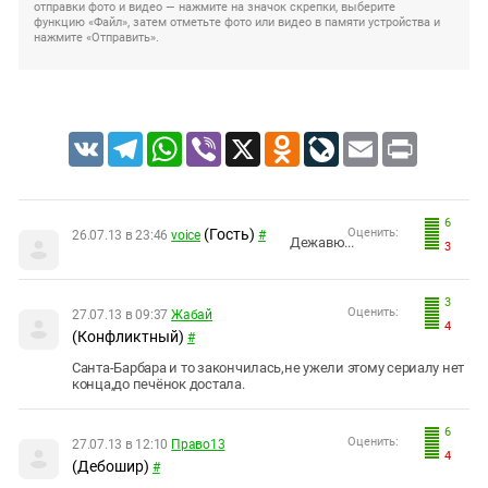
отправки фото и видео — нажмите на значок скрепки, выберите
функцию «Файл», затем отметьте фото или видео в памяти устройства и
нажмите «Отправить».
VK
Telegram
WhatsApp
Viber
X
Odnoklassniki
LiveJournal
Email
Print
6
(Гость)
Оценить:
26.07.13 в 23:46
voice
#
Дежавю...
3
3
Оценить:
27.07.13 в 09:37
Жабай
4
(Конфликтный)
#
Санта-Барбара и то закончилась,не ужели этому сериалу нет
конца,до печёнок достала.
6
Оценить:
27.07.13 в 12:10
Право13
4
(Дебошир)
#