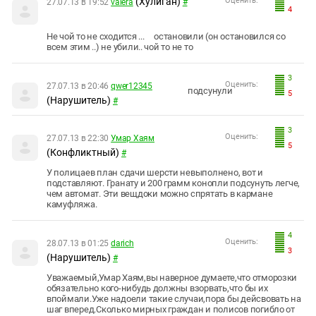
(Хулиган)
Оценить:
27.07.13 в 19:52
valera
#
4
Не чой то не сходится ... остановили (он остановился со
всем этим ..) не убили.. чой то не то
3
Оценить:
27.07.13 в 20:46
qwer12345
подсунули
5
(Нарушитель)
#
3
Оценить:
27.07.13 в 22:30
Умар Хаям
5
(Конфликтный)
#
У полицаев план сдачи шерсти невыполнено, вот и
подставляют. Гранату и 200 грамм конопли подсунуть легче,
чем автомат. Эти вещдоки можно спрятать в кармане
камуфляжа.
4
Оценить:
28.07.13 в 01:25
darich
3
(Нарушитель)
#
Уважаемый,Умар Хаям,вы наверное думаете,что отморозки
обязательно кого-нибудь должны взорвать,что бы их
впоймали.Уже надоели такие случаи,пора бы дейсвовать на
шаг вперед.Сколько мирных граждан и полисов погибло от