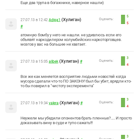
Еще два трупа в богажнике, наверное нашли)
5
(Хулиган)
Оценить:
27.07.13 в 12:42
Adiga1
5
#
атомную бомбу у него не нашли. не удивлюсь если его
объявят наркодилером колумбийских наркоторговцев.
мозгов у вас на большее не хватает.
3
(Хулиган)
Оценить:
27.07.13 в 15:05
alibek
#
4
Все же как меняется восприятие людьми новостей когда
мусора сделали что-то ПО ЗАКОНУ! был бы убит, врядли кто-
то бы поверил в "чистоту эксперемента"
3
(Хулиган)
Оценить:
27.07.13 в 19:34
valera
#
4
Неужели мы убедили опонентов брать пленных?..... И просто
доказывать вину в суде и тупо сажать!!!
3