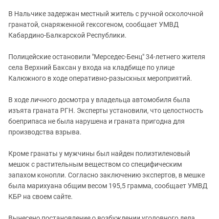
ЗАСТАВЛЯЕТ
Дагестан
В Нальчике задержан местный житель с ручной осколочной
КАВКАЗ ЗА ПАЛЕСТИНУ
Ингушетия
гранатой, снаряженной гексогеном, сообщает УМВД
ИНАКОМЫСЛИЕ В ЧЕЧНЕ
Кабардино-Балкарской Республики.
Кабардино-Балкария
ПРЕСЛЕДОВАНИЕ АКТИВИСТОВ
МОБИЛИЗАЦИЯ И ПРОТЕСТЫ
Калмыкия
Полицейские остановили "Мерседес-Бенц" 34-летнего жителя
села Верхний Баксан у входа на кладбище по улице
Карачаево-Черкесия
Калюжного в ходе оперативно-разыскных мероприятий.
Краснодарский край
Нагорный Карабах
В ходе личного досмотра у владельца автомобиля была
изъята граната РГН. Эксперты установили, что целостность
Российская Федерация
боеприпаса не была нарушена и граната пригодна для
Ростовская область
производства взрыва.
Северная Осетия - Алания
Кроме гранаты у мужчины был найден полиэтиленовый
СКФО
мешок с растительным веществом со специфическим
запахом конопли. Согласно заключению экспертов, в мешке
Ставропольский край
была марихуана общим весом 195,5 грамма, сообщает УМВД
Чечня
КБР на своем сайте.
Южная Осетия
Вынесено постановление о возбуждении уголовного дела.