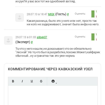
их рук?А у вас все тот же однобокий взгляд.
1
(Гость)
Оценить:
28.07.13 в 18:47
MIGX
#
1
Какая разница, было это у него или нет, просто так
ни кого не задерживают, значит была инфа на него.
1
Оценить:
29.07.13 в 01:03
alibek07
1
(Эксперт)
#
То,что у него нашли,не доказывает,что он-обязательно
"лесной".Но то,что был в разработке,похоже.Может,кайфарик
обычный...ну а гранатка-так это уже-норма.
КОММЕНТИРОВАНИЕ ЧЕРЕЗ КАВКАЗСКИЙ УЗЕЛ