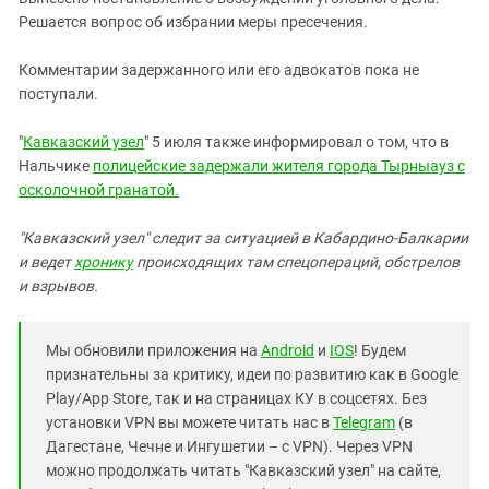
Южный Кавказ
Решается вопрос об избрании меры пресечения.
ЮФО
Комментарии задержанного или его адвокатов пока не
поступали.
"
Кавказский узел
" 5 июля также информировал о том, что в
Нальчике
полицейские задержали жителя города Тырныауз с
осколочной гранатой.
"Кавказский узел" следит за ситуацией в Кабардино-Балкарии
и ведет
хронику
происходящих там спецопераций, обстрелов
и взрывов.
Мы обновили приложения на
Android
и
IOS
! Будем
признательны за критику, идеи по развитию как в Google
Play/App Store, так и на страницах КУ в соцсетях. Без
установки VPN вы можете читать нас в
Telegram
(в
Дагестане, Чечне и Ингушетии – с VPN). Через VPN
можно продолжать читать "Кавказский узел" на сайте,