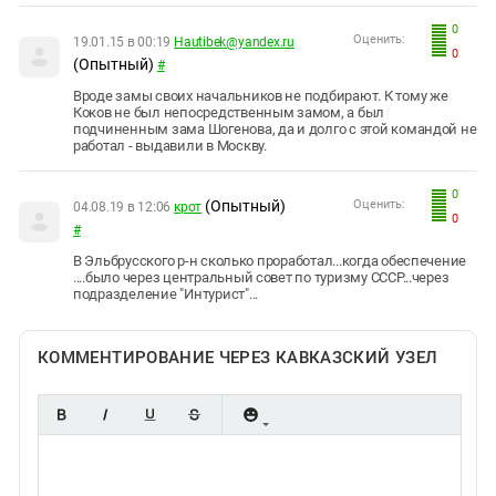
0
Оценить:
19.01.15 в 00:19
Hautibek@yandex.ru
0
(Опытный)
#
Вроде замы своих начальников не подбирают. К тому же
Коков не был непосредственным замом, а был
подчиненным зама Шогенова, да и долго с этой командой не
работал - выдавили в Москву.
0
(Опытный)
Оценить:
04.08.19 в 12:06
крот
0
#
В Эльбрусского р-н сколько проработал...когда обеспечение
....было через центральный совет по туризму СССР...через
подразделение "Интурист"...
КОММЕНТИРОВАНИЕ ЧЕРЕЗ КАВКАЗСКИЙ УЗЕЛ