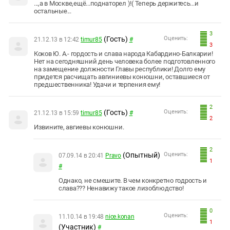
...,а в Москве,ещё...поднаторел )!( Теперь держитесь...и
остальные...
3
(Гость)
Оценить:
21.12.13 в 12:42
timur85
#
3
Коков Ю. А.- гордость и слава народа Кабардино-Балкарии!
Нет на сегодняшний день человека более подготовленного
на замещение должности Главы республики! Долго ему
придется расчищать авгиниевы конюшни, оставшиеся от
предшественника! Удачи и терпения ему!
2
(Гость)
Оценить:
21.12.13 в 15:59
timur85
#
2
Извините, авгиевы конюшни.
2
(Опытный)
Оценить:
07.09.14 в 20:41
Pravo
1
#
Однако, не смешите. В чем конкретно годрость и
слава??? Ненавижу такое лизоблюдство!
0
Оценить:
11.10.14 в 19:48
nice.konan
1
(Участник)
#