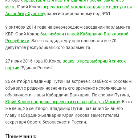
мест
,
Юрий Коков
передал свой мандат
кандидату в депутаты
Асланбеку Хуштову
, зарегистрированному под №51.
9 октября 2014 года на внеочередном заседании парламента
КБР Юрий Коков
был избран главой Кабардино-Балкарской
Республики
. За его кандидатуру проголосовали все 70
депутатов республиканского парламента.
27 июня 2016 года Ю.Коков
вошел в предвыборный список
партии
"Единая Россия".
26 сентября Владимир Путин на встрече с Казбеком Коковым
объявил о решении назначить его временно исполняющим
обязанности главы Кабардино-Балкарии. По словам Путина,
Юрий Коков попросил перевести его на работу в Москву
. В тот
же день, 26 сентября, Владимир Путин назначил бывшего
главу Кабардино-Балкарии Юрия Кокова заместителем
секретаря Совета безопасности России.
Примечания: