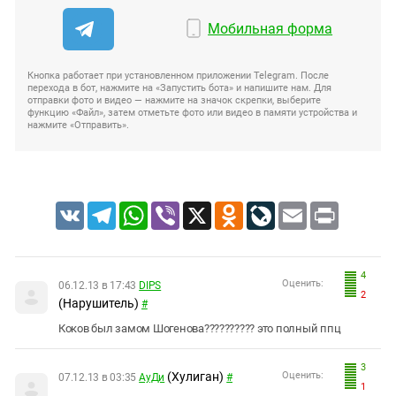
Мобильная форма
Кнопка работает при установленном приложении Telegram. После
перехода в бот, нажмите на «Запустить бота» и напишите нам. Для
отправки фото и видео — нажмите на значок скрепки, выберите
функцию «Файл», затем отметьте фото или видео в памяти устройства и
нажмите «Отправить».
VK
Telegram
WhatsApp
Viber
X
Odnoklassniki
LiveJournal
Email
Print
4
Оценить:
06.12.13 в 17:43
DIPS
2
(Нарушитель)
#
Коков был замом Шогенова?????????? это полный ппц
3
(Хулиган)
Оценить:
07.12.13 в 03:35
АуДи
#
1