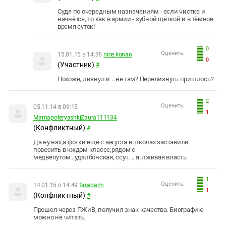
Судя по очередным назначениям - если чистка и
начнётся, то как в армии - зубной щёткой и в тёмное
время суток!
0
Оценить:
15.01.15 в 14:36
nice.konan
0
(Участник)
#
Похоже, лизнул и ...не там? Перелизнуть пришлось?
2
Оценить:
05.11.14 в 09:15
1
MamapoteryashkiZaura111134
(Конфликтный)
#
Да ну нах,а фотки ещё с августа в школах заставили
повесить в кждом классе,рядом с
медвепутом...удалбонская, ссуч.... я ,лживая власть
1
Оценить:
14.01.15 в 14:49
facepalm
1
(Конфликтный)
#
Прошел через ПЖиВ, получил знак качества. Биографию
можно не читать.