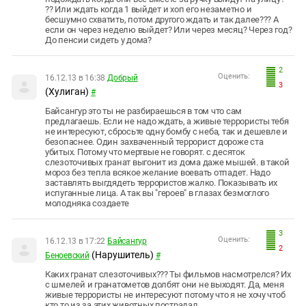
?? Или ждать когда 1 выйдет и хоп его незаметно и
бесшумно схватить, потом другого ждать и так далее??? А
если он через неделю выйдет? Или через месяц? Через год?
До пенсии сидеть у дома?
2
Оценить:
16.12.13 в 16:38
Добрый
3
(Хулиган)
#
Байсангур это ты не разбираешься в том что сам
предлагаешь. Если не надо ждать, а живые террористы тебя
не интересуют, сбросьте одну бомбу с неба, так и дешевле и
безопаснее. Один захваченный террорист дороже ста
убитых. Потому что мертвые не говорят. с десяток
слезоточивых гранат выгонит из дома даже мышей. в такой
мороз без тепла всякое желание воевать отпадет. Надо
заставлять выгдядеть террористов жалко. Показывать их
испуганные лица. А так вы "героев" в глазах безмоглого
молодняка создаете
3
Оценить:
16.12.13 в 17:22
Байсангур
2
(Нарушитель)
Беноевский
#
Каких гранат слезоточивых??? Ты фильмов насмотрелся? Их
с шмелей и гранатометов долбят они не выходят. Да, меня
живые террористы не интересуют потому что я не хочу чтоб
кто то из за этих животных пострадал