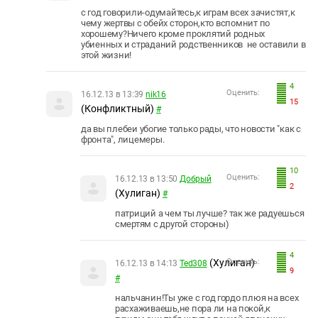
с год говорили-одумайтесь,к играм всех зачистят,к
чему жертвы с обейх сторон,кто вспомнит по
хорошему?Ничего кроме проклятий родных
убиенных и страданий родственников не оставили в
этой жизни!
4
Оценить:
16.12.13 в 13:39
nik16
15
(Конфликтный)
#
да вы плебеи убогие только рады, что новости "как с
фронта", лицемеры.
10
Оценить:
16.12.13 в 13:50
Добрый
2
(Хулиган)
#
патриций а чем ты лучше? так же радуешься
смертям с другой стороны)
4
(Хулиган)
Оценить:
16.12.13 в 14:13
Ted308
9
#
нальчанин!Ты уже с год гордо плюя на всех
расхаживаешь,не пора ли на покой,к