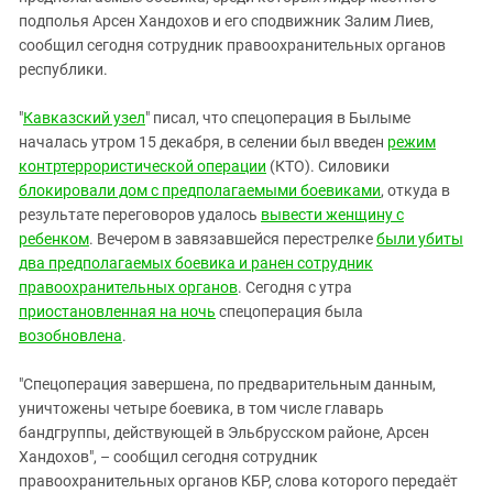
Южный Кавказ
подполья Арсен Хандохов и его сподвижник Залим Лиев,
ЮФО
сообщил сегодня сотрудник правоохранительных органов
республики.
"
Кавказский узел
" писал, что спецоперация в Былыме
началась утром 15 декабря, в селении был введен
режим
контртеррористической операции
(КТО). Силовики
блокировали дом с предполагаемыми боевиками
, откуда в
результате переговоров удалось
вывести женщину с
ребенком
. Вечером в завязавшейся перестрелке
были убиты
два предполагаемых боевика и ранен сотрудник
правоохранительных органов
. Сегодня с утра
приостановленная на ночь
спецоперация была
возобновлена
.
"Спецоперация завершена, по предварительным данным,
уничтожены четыре боевика, в том числе главарь
бандгруппы, действующей в Эльбрусском районе, Арсен
Хандохов", – сообщил сегодня сотрудник
правоохранительных органов КБР, слова которого передаёт