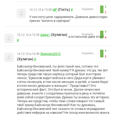
2
(Гость)
Оценить:
16.12.13 в 15:09
МР
#
2
У них нету цели задерживать. Давным давно отдан
приказ "мочить в сартирах"
9
(Хулиган)
Оценить:
16.12.13 в 13:55
Adiga1
а остальные двое кто??
4
#
9
Оценить:
16.12.13 в 14:49
Skorpionz2013
3
(Хулиган)
#
Байсангур беноевский, ты взял такой ник, потому что
Байсангур беноевский твой кумир?! Я думаю, что да, так вот
теперь представ такую картину, который был в истории
чечны: "Ермолов водит войска в село Дада-юрт и убивают
сотны чеченцев, в том числе женщин и детей, а также берут
в плен много девушек и женщин.". Представил? Это
исторический факт. Это был в чечне. Далее чеченские
девушки, в месте с солдатамы пригнули в реку, и погибли
взяв собой солдат Ермолова. Думаю ты знаешь эту историю.
Теперь же представ, чтобы твои слова говорил тот самый
твой кумир Байсангур беноевский! Как ты думаешь,
Байсангур беноевский мог сказать те слова в оправдания
действия кяфиров на кавказе? Не позор имя великого воина