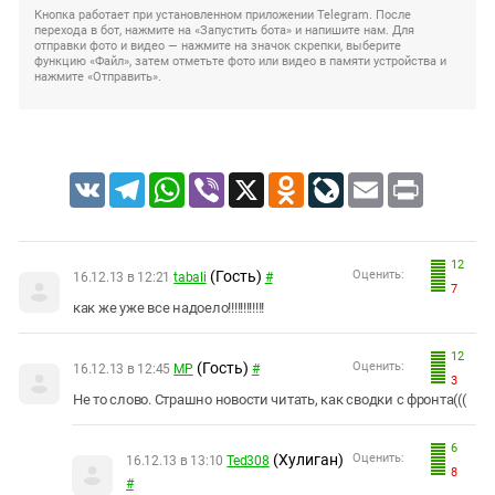
Кнопка работает при установленном приложении Telegram. После
перехода в бот, нажмите на «Запустить бота» и напишите нам. Для
отправки фото и видео — нажмите на значок скрепки, выберите
функцию «Файл», затем отметьте фото или видео в памяти устройства и
нажмите «Отправить».
VK
Telegram
WhatsApp
Viber
X
Odnoklassniki
LiveJournal
Email
Print
12
(Гость)
Оценить:
16.12.13 в 12:21
tabali
#
7
как же уже все надоело!!!!!!!!!!!!
12
(Гость)
Оценить:
16.12.13 в 12:45
МР
#
3
Не то слово. Страшно новости читать, как сводки с фронта(((
6
(Хулиган)
Оценить:
16.12.13 в 13:10
Ted308
8
#