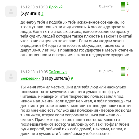
2
Оценить:
16.12.13 в 18:18
Добрый
3
(Хулиган)
#
до чего у тебя и подобных тебе искаженное сознание. По
твоему надо только ликвидировать. А это между прочим
люди. Если ты не знаешь закона, какое моральное право у
тебя судить людей которые также плюют на закон? Почитай
что является целью наказания. Если этим людям закон
определил 3-4 года то не тебе это обсуждать, также если
дадут 30-40 лет. Мы в правовом государстве и меру и степень
ответственности определяет закон а не досужее суждение
3
Оценить:
16.12.13 в 19:05
Байсангур
1
(Нарушитель)
Беноевский
#
Ты меня утомил честно. Они для тебя люди? Я насколько
понимаю ты не мусульманин, ты я думаю этот форум
читаешь, и наверно читал творчество пользователя под
ником нальчанин, если вдруг не читал, я тебя просвещу - ты
для них в цепочке стоишь ниже животных, для таких как ты
по их мнению есть только два положения - первое это когда
ты унижен, второе если сопротивляешься унижению -
смерть. Причем когда он это пишет все остальные его
последователи от восторга аплодируют. Так что флаг тебе в
руки дорогой, забирай их к себе домой, накорми, напои, а
дальше я думаю эти "люди" сами у тебя освоятся