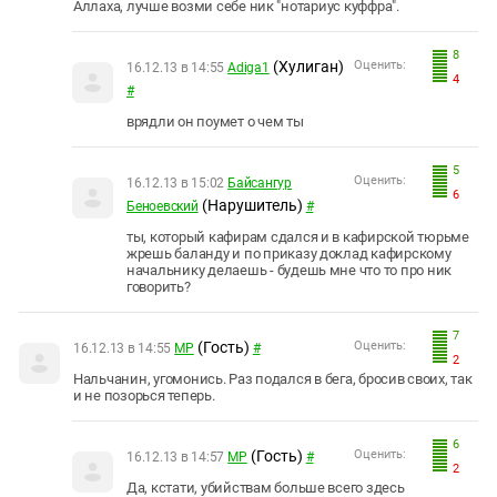
Аллаха, лучше возми себе ник "нотариус куффра".
8
(Хулиган)
Оценить:
16.12.13 в 14:55
Adiga1
4
#
врядли он поумет о чем ты
5
Оценить:
16.12.13 в 15:02
Байсангур
6
(Нарушитель)
Беноевский
#
ты, который кафирам сдался и в кафирской тюрьме
жрешь баланду и по приказу доклад кафирскому
начальнику делаешь - будешь мне что то про ник
говорить?
7
(Гость)
Оценить:
16.12.13 в 14:55
МР
#
2
Нальчанин, угомонись. Раз подался в бега, бросив своих, так
и не позорься теперь.
6
(Гость)
Оценить:
16.12.13 в 14:57
МР
#
2
Да, кстати, убийствам больше всего здесь