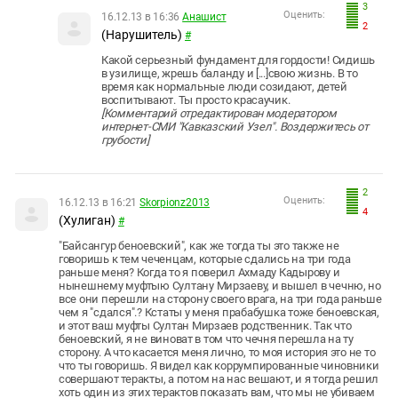
3
Оценить:
16.12.13 в 16:36
Анашист
2
(Нарушитель)
#
Какой серьезный фундамент для гордости! Сидишь
в узилище, жрешь баланду и [...]свою жизнь. В то
время как нормальные люди созидают, детей
воспитывают. Ты просто красаучик.
[Комментарий отредактирован модератором
интернет-СМИ "Кавказский Узел". Воздержитесь от
грубости]
2
Оценить:
16.12.13 в 16:21
Skorpionz2013
4
(Хулиган)
#
"Байсангур беноевский", как же тогда ты это также не
говоришь к тем чеченцам, которые сдались на три года
раньше меня? Когда то я поверил Ахмаду Кадырову и
нынешнему муфтыю Султану Мирзаеву, и вышел в чечню, но
все они перешли на сторону своего врага, на три года раньше
чем я "сдался".? Кстаты у меня прабабушка тоже беноевская,
и этот ваш муфты Султан Мирзаев родственник. Так что
беноевский, я не виноват в том что чечня перешла на ту
сторону. А что касается меня лично, то моя история это не то
что ты говоришь. Я видел как коррумпированные чиновники
совершают теракты, а потом на нас вешают, и я тогда решил
хоть один из этих терактов показать вам, что мы не убиваем