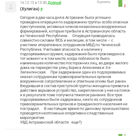
Оценить:
16.12.13 в 15:50
Добрый
2
(Хулиган)
#
Сегодня в два часа дня в Астрахани была успешно
проведена операция по задержанию группы особо опасных
преступников, активных членов незаконных вооруженных
формирований, которые прибыли в Астраханскую область
из Чеченской Республики. Операция проводилась
совместно силами ФСБ и милиции, в том числе – с
участием оперативных сотрудников МВД по Чеченской
Республике. Учитывая опасность и наличие у
подозреваемых оружия, задержание было произведено в
тот момент и в том месте, когда поблизости было
наименьшее количество посторонних лиц, во дворе жилого
дома на перекрестке улиц Бориса Алексеева и 3-я
Зеленгинская. При задержании один из подозреваемых
оказал сотрудникам правоохранительных органов
вооруженное сопротивление и ответным огнем был ранен.
Входившая в состав преступной группы женщина привела в
действие взрывное устройство, закрепленное у нее на поясе
и в результате тоже получила тяжелое ранение. Все трое
подозреваемых были задержаны, никто из сотрудников
правоохранительных органов и гражданского населения не
пострадал. В настоящее время по данному происшествию
проводятся неотложные оперативно-следственные
мероприятия.
УВД Астраханской области еще?)
2