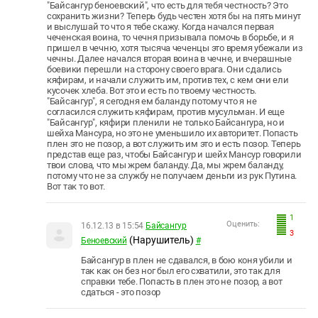
"Байсангур беноевский", что есть для тебя честность? Это
сохранить жизни? Теперь будь честен хотя бы на пять минут
и выслушай то что я тебе скажу. Когда начался первая
чеченская воина, то чечня призывала помочь в борьбе, и я
пришел в чечню, хотя тысяча чеченцы это время убежали из
чечны. Далее начался вторая воина в чечне, и вчерашные
боевики перешли на сторону своего врага. Они сдались
кяфирам, и начали служить им, против тех, с кем они ели
кусочек хлеба. Вот это и есть по твоему честность.
"Байсангур", я сегодня ем баланду потому что я не
согласился служить кяфирам, против мусульман. И еще
"Байсангур", кяфири пленили не только Байсангура, но и
шейха Мансура, но это не уменьшило их авторитет. Попасть
плен это не позор, а вот служить им это и есть позор. Теперь
представ еще раз, чтобы Байсангур и шейх Мансур говорили
твои слова, что мы жрем баланду. Да, мы жрем баланду,
потому что не за службу не получаем деньги из рук Путина.
Вот так то вот.
1
Оценить:
16.12.13 в 15:54
Байсангур
3
(Нарушитель)
Беноевский
#
Байсангур в плен не сдавался, в бою коня убили и
так как он без ног был его схватили, это так для
справки тебе. Попасть в плен это не позор, а вот
сдаться - это позор