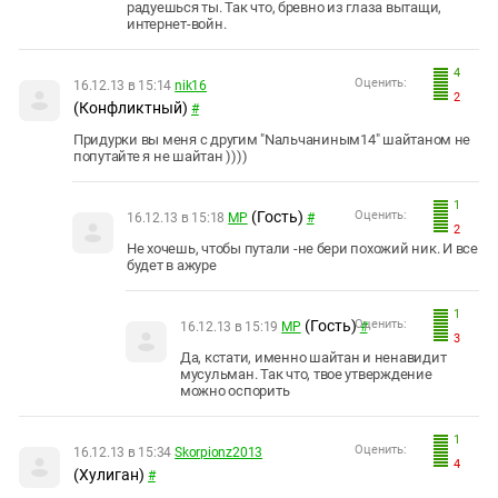
радуешься ты. Так что, бревно из глаза вытащи,
интернет-войн.
4
Оценить:
16.12.13 в 15:14
nik16
2
(Конфликтный)
#
Придурки вы меня с другим "Nальчаниным14" шайтаном не
попутайте я не шайтан ))))
1
(Гость)
Оценить:
16.12.13 в 15:18
МР
#
2
Не хочешь, чтобы путали -не бери похожий ник. И все
будет в ажуре
1
(Гость)
Оценить:
16.12.13 в 15:19
МР
#
3
Да, кстати, именно шайтан и ненавидит
мусульман. Так что, твое утверждение
можно оспорить
1
Оценить:
16.12.13 в 15:34
Skorpionz2013
4
(Хулиган)
#