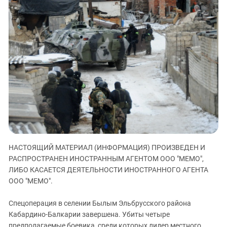
ЗАСТАВЛЯЕТ
Дагестан
КАВКАЗ ЗА ПАЛЕСТИНУ
Ингушетия
ИНАКОМЫСЛИЕ В ЧЕЧНЕ
Кабардино-Балкария
ПРЕСЛЕДОВАНИЕ АКТИВИСТОВ
МОБИЛИЗАЦИЯ И ПРОТЕСТЫ
Калмыкия
Карачаево-Черкесия
Краснодарский край
Нагорный Карабах
Российская Федерация
Ростовская область
НАСТОЯЩИЙ МАТЕРИАЛ (ИНФОРМАЦИЯ) ПРОИЗВЕДЕН И
Северная Осетия - Алания
РАСПРОСТРАНЕН ИНОСТРАННЫМ АГЕНТОМ ООО "МЕМО",
СКФО
ЛИБО КАСАЕТСЯ ДЕЯТЕЛЬНОСТИ ИНОСТРАННОГО АГЕНТА
ООО "МЕМО".
Ставропольский край
Чечня
Спецоперация в селении Былым Эльбрусского района
Южная Осетия
Кабардино-Балкарии завершена. Убиты четыре
предполагаемые боевика, среди которых лидер местного