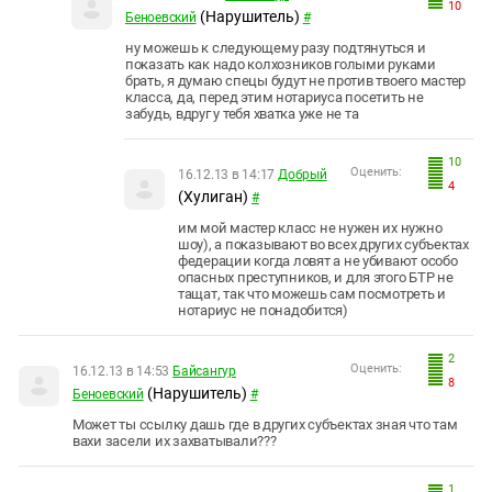
10
(Нарушитель)
Беноевский
#
ну можешь к следующему разу подтянуться и
показать как надо колхозников голыми руками
брать, я думаю спецы будут не против твоего мастер
класса, да, перед этим нотариуса посетить не
забудь, вдруг у тебя хватка уже не та
10
Оценить:
16.12.13 в 14:17
Добрый
4
(Хулиган)
#
им мой мастер класс не нужен их нужно
шоу), а показывают во всех других субъектах
федерации когда ловят а не убивают особо
опасных преступников, и для этого БТР не
тащат, так что можешь сам посмотреть и
нотариус не понадобится)
2
Оценить:
16.12.13 в 14:53
Байсангур
8
(Нарушитель)
Беноевский
#
Может ты ссылку дашь где в других субъектах зная что там
вахи засели их захватывали???
1