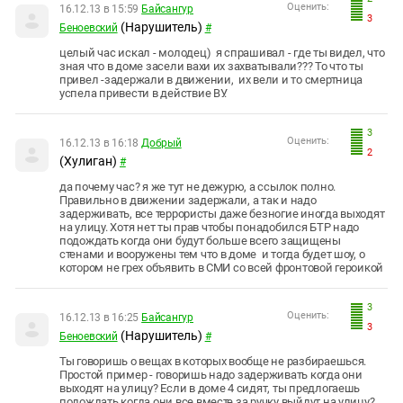
Оценить:
16.12.13 в 15:59
Байсангур
3
(Нарушитель)
Беноевский
#
целый час искал - молодец) я спрашивал - где ты видел, что
зная что в доме засели вахи их захватывали??? То что ты
привел -задержали в движении, их вели и то смертница
успела привести в действие ВУ.
3
Оценить:
16.12.13 в 16:18
Добрый
2
(Хулиган)
#
да почему час? я же тут не дежурю, а ссылок полно.
Правильно в движении задержали, а так и надо
задерживать, все террористы даже безногие иногда выходят
на улицу. Хотя нет ты прав чтобы понадобился БТР надо
подождать когда они будут больше всего защищены
стенами и вооружены тем что в доме и тогда будет шоу, о
котором не грех объявить в СМИ со всей фронтовой героикой
3
Оценить:
16.12.13 в 16:25
Байсангур
3
(Нарушитель)
Беноевский
#
Ты говоришь о вещах в которых вообще не разбираешься.
Простой пример - говоришь надо задерживать когда они
выходят на улицу? Если в доме 4 сидят, ты предлогаешь
подождать когда они все вместе за ручку выйдут на улицу?