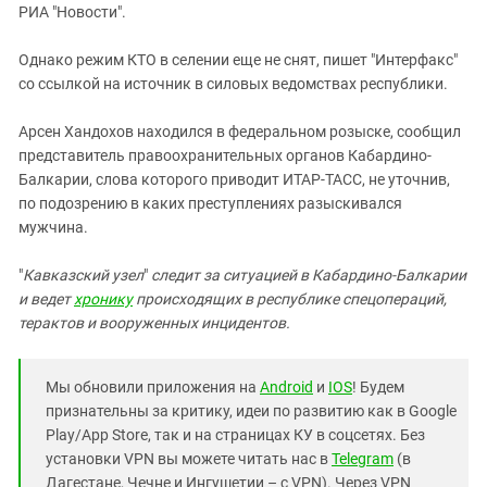
РИА "Новости".
Однако режим КТО в селении еще не снят, пишет "Интерфакс"
со ссылкой на источник в силовых ведомствах республики.
Арсен Хандохов находился в федеральном розыске, сообщил
представитель правоохранительных органов Кабардино-
Балкарии, слова которого приводит ИТАР-ТАСС, не уточнив,
по подозрению в каких преступлениях разыскивался
мужчина.
"
Кавказский узел
"
следит за ситуацией в Кабардино-Балкарии
и ведет
хронику
происходящих в республике спецопераций,
терактов и вооруженных инцидентов.
Мы обновили приложения на
Android
и
IOS
! Будем
признательны за критику, идеи по развитию как в Google
Play/App Store, так и на страницах КУ в соцсетях. Без
установки VPN вы можете читать нас в
Telegram
(в
Дагестане, Чечне и Ингушетии – с VPN). Через VPN