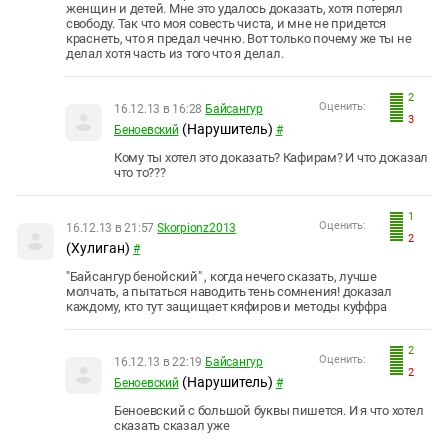
женщин и детей. Мне это удалось доказать, хотя потерял
свободу. Так что моя совесть чиста, и мне не придется
краснеть, что я предал чечню. Вот только почему же ты не
делал хотя часть из того что я делал.
2
Оценить:
16.12.13 в 16:28
Байсангур
3
(Нарушитель)
Беноевский
#
Кому ты хотел это доказать? Кафирам? И что доказал
что то???
1
Оценить:
16.12.13 в 21:57
Skorpionz2013
2
(Хулиган)
#
"Байсангур бенойский" , когда нечего сказать, лучше
молчать, а пытаться наводить тень сомнения! доказал
каждому, кто тут защищает кяфиров и методы куффра
2
Оценить:
16.12.13 в 22:19
Байсангур
2
(Нарушитель)
Беноевский
#
Беноевский с большой буквы пишется. И я что хотел
сказать сказал уже