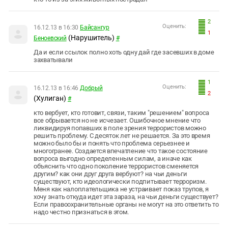
2
Оценить:
16.12.13 в 16:30
Байсангур
1
(Нарушитель)
Беноевский
#
Да и если ссылок полно хоть одну дай где засевших в доме
захватывали
1
Оценить:
16.12.13 в 16:46
Добрый
2
(Хулиган)
#
кто вербует, кто готовит, связи, таким "решением" вопроса
все обрывается но не исчезает. Ошибочное мнение что
ликвидируя попавших в поле зрения террористов можно
решить проблему. С десяток лет не решается. За это время
можно было бы и понять что проблема серьезнее и
многогранее. Создается впечатление что такое состояние
вопроса выгодно определенным силам, а иначе как
объяснить что одно поколение террористов сменяется
другим? как они друг друга вербуют? на чьи деньги
существуют, кто идеологически подпитывает терроризм.
Меня как налоплательщика не устраивает показ трупов, я
хочу знать откуда идет эта зараза, на чьи деньги существует?
Если правоохранительные органы не могут на это ответить то
надо честно признаться в этом.