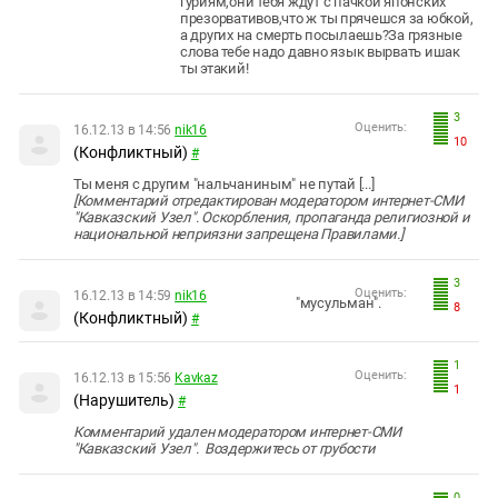
гуриям,они тебя ждут с пачкой японских
презорвативов,что ж ты прячешся за юбкой,
а других на смерть посылаешь?За грязные
слова тебе надо давно язык вырвать ишак
ты этакий!
3
Оценить:
16.12.13 в 14:56
nik16
10
(Конфликтный)
#
Ты меня с другим "нальчаниным" не путай [...]
[Комментарий отредактирован модератором интернет-СМИ
"Кавказский Узел". Оскорбления, пропаганда религиозной и
национальной неприязни запрещена Правилами.]
3
Оценить:
16.12.13 в 14:59
nik16
"мусульман".
8
(Конфликтный)
#
1
Оценить:
16.12.13 в 15:56
Kavkaz
1
(Нарушитель)
#
Комментарий удален модератором интернет-СМИ
"Кавказский Узел". Воздержитесь от грубости
0