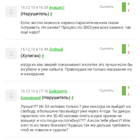
4
Оценить:
16.12.13 в 16:33
Анашист
1
(Нарушитель)
#
Если честно можно и нервно-паралитическим газом
потравить. Но зачем? Процесс по 2005 уже всех заимел, так
еще надо?
1
Оценить:
16.12.13 в 16:49
Добрый
2
(Хулиган)
#
когда их как зверей показывают в клетке это лучше если бы
их убили и уже забыли. Правосудие не только наказание но
и назидание
4
Оценить:
16.12.13 в 17:16
Байсангур
1
(Нарушитель)
Беноевский
#
Лучше??? Из 53 человек только 7 уже никогда не выйдет на
свободу, а большинство выйдут уже через 4 года. Ты даешь
гарантию что эти 30-40 человек опять в руки оружие не
возьмут и что люди не погибнут??? А если тебя убьют? Или
кого то из твоих близких? Будешь так же дальше требовать
чтоб их ловили и судили?