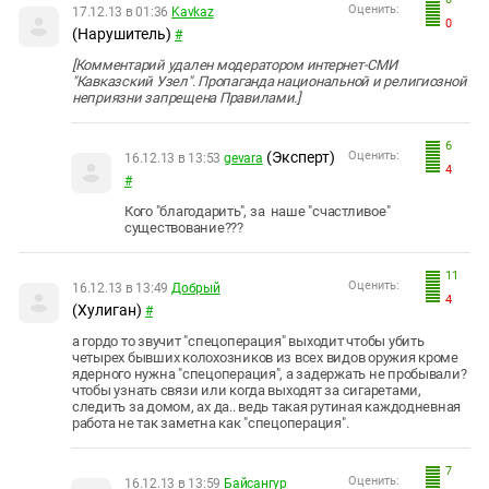
Оценить:
17.12.13 в 01:36
Kavkaz
0
(Нарушитель)
#
[Комментарий удален модератором интернет-СМИ
"Кавказский Узел". Пропаганда национальной и религиозной
неприязни запрещена Правилами.]
6
(Эксперт)
Оценить:
16.12.13 в 13:53
gevara
4
#
Кого "благодарить", за наше "счастливое"
существование???
11
Оценить:
16.12.13 в 13:49
Добрый
4
(Хулиган)
#
а гордо то звучит "спецоперация" выходит чтобы убить
четырех бывших колохозников из всех видов оружия кроме
ядерного нужна "спецоперация", а задержать не пробывали?
чтобы узнать связи или когда выходят за сигаретами,
следить за домом, ах да.. ведь такая рутиная каждодневная
работа не так заметна как "спецоперация".
7
Оценить:
16.12.13 в 13:59
Байсангур