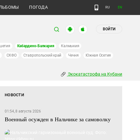
ЛЬБОМЫ
ПОГОДА
RU
EN
ВОЙТИ
шетия
Кабардино-Балкария
Калмыкия
СКФО
Ставропольский край
Чечня
Южная Осетия
Экокатастрофа на Кубани
НОВОСТИ
01:54, 8 августа 2026
Военный осужден в Нальчике за самоволку