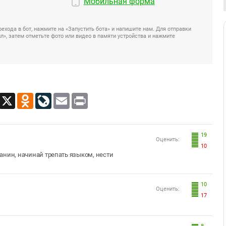
Мобильная форма
ехода в бот, нажмите на «Запустить бота» и напишите нам. Для отправки
», затем отметьте фото или видео в памяти устройства и нажмите
App
Viber
X
Odnoklassniki
LiveJournal
Email
Print
19
Оценить:
10
ьчанин, начинай трепать языком, нести
10
Оценить:
17