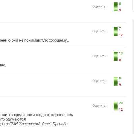
8
Оценить:
9
7
Оценить:
12
лению они не понимают,по хорошему...
10
Оценить:
8
но.
8
Оценить:
9
20
Оценить:
12
н живет среди нас и когда то назывались
что одумаются!
рнет-СМИ "Кавказский Узел". Просьба