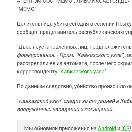
АГЕНТОМ ООО "МЕМО", ЛИБО КАСАЕТСЯ ДЕ
"МЕМО".
Целительница убита сегодня в селении Псыху
сообщил представитель республиканского уп
"Двое неустановленных лиц, предположитель
формирования. - Прим. "Кавказского узла"
), 
расстреляли ее из автомата, после чего скры
корреспонденту
"Кавказского узла"
.
По данным следствия, убийство произошло ок
"
Кавказский узел
"
следит за ситуацией в Каб
вооруженных нападений и похищений.
Мы обновили приложения на
Android
и
IOS