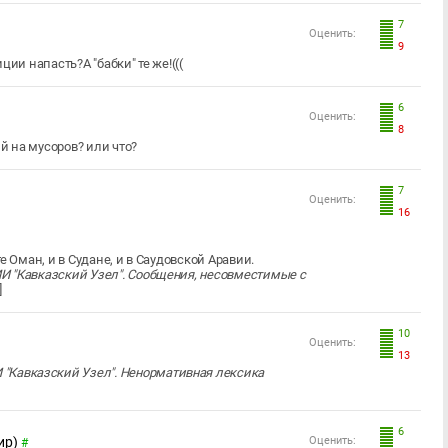
7
Оценить:
9
ии напасть?А "бабки" те же!(((
6
Оценить:
8
й на мусоров? или что?
7
Оценить:
16
 Оман, и в Судане, и в Саудовской Аравии.
 "Кавказский Узел". Сообщения, несовместимые с
]
10
Оценить:
13
"Кавказский Узел". Ненормативная лексика
6
ир)
Оценить:
#