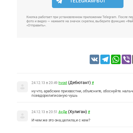
TELEGRAM-БОТ
Кнопка работает при установленном приложении Telegram. После пер
фото и видео — нажмите на значок скрепки, выберите функцию «Файл
«Отправить».
VK
Telegram
Whats
(Дебютант)
24.12.13 в 20:49
hvost
#
ну что, арабские прихвостни, объясните, обоснуйте. нал
псевдорелигиозную чушь
(Хулиган)
24.12.13 в 20:51
АуДи
#
И чем же это она,целила,и с кем?