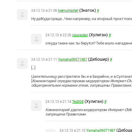
(Знаток)
24.12.13 в 21:08
helmut-lipfert
#
Ну да!Куда проще...Чем например, на опорный пункт полиц
(Хулиган)
24.12.13 в 22:26
caucasian
#
откуда такие как ты берутся? Тебе мало нападени
(Дебошир)
24.12.13 в 21:11
Yamaha09071987
#
[...]
Целительницу расстреляли бы и в Бахрейне, и в Султанате
[
Комментарий отредактирован модератором Интернет-СМИ
общепринятыми нормами этики, запрещены Правилами.
(Хулиган)
24.12.13 в 21:14
Ted308
#
Комментарий удален модератором Интернет-СМИ 
запрещена Правилами.
(Дебош
24.12.13 в 21:15
Yamaha09071987