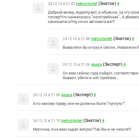
(Знаток)
24.12.13 в 21:02
helmut-lipfert
#
Добрый вечер, Ауди!Ну вот, и объясни, за что гр
голову!Что занималась "непотребным"...А убивать
занималась?Ну, не из автомата же?!
(Знаток)
24.12.13 в 21:06
helmut-lipfert
#
Вываляли бы в пуху и смоле...Наваляли б
(Эксперт)
24.12.13 в 21:06
gevara
#
Он вам сейчас суру найдет, соответствую
бывает, убили и нет проблем...
(Эксперт)
24.12.13 в 21:09
gevara
#
А по какому праву, они ее должны были "пугнуть?".
(Знаток)
24.12.13 в 21:10
helmut-lipfert
#
Милочка, я не вам задал вопрос?Так Вы и не лезьте?!