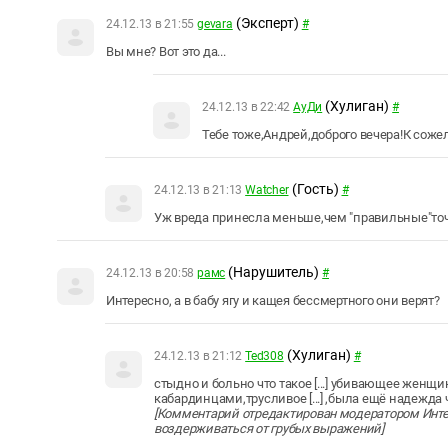
(Эксперт)
24.12.13 в 21:55
gevara
#
Вы мне? Вот это да...
(Хулиган)
24.12.13 в 22:42
АуДи
#
Тебе тоже,Андрей,доброго вечера!К соже
(Гость)
24.12.13 в 21:13
Watcher
#
Уж вреда принесла меньше,чем "правильные"точ
(Нарушитель)
24.12.13 в 20:58
рамс
#
Интересно, а в бабу ягу и кащея бессмертного они верят?
(Хулиган)
24.12.13 в 21:12
Ted308
#
стыдно и больно что такое [...] убивающее женщи
кабардинцами,трусливое [...] ,была ещё надежда 
[Комментарий отредактирован модератором Инте
воздерживаться от грубых выражений]