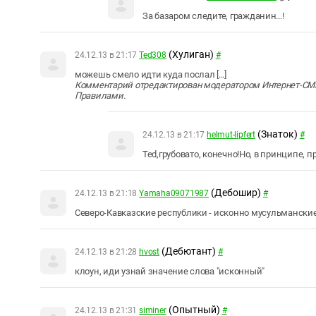
За базаром следите, гражданин...!
(Хулиган)
24.12.13 в 21:17
Ted308
#
можешь смело идти куда послал [...]
Комментарий отредактирован модератором Интернет-СМИ
Правилами.
(Знаток)
24.12.13 в 21:17
helmut-lipfert
#
Ted,грубовато, конечно!Но, в принципе, п
(Дебошир)
24.12.13 в 21:18
Yamaha09071987
#
Северо-Кавказские республики - исконно мусульманские
(Дебютант)
24.12.13 в 21:28
hvost
#
клоун, иди узнай значение слова "исконный"
(Опытный)
24.12.13 в 21:31
siminer
#