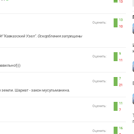
13
13
Оценить:
10
 "Кавказский Узел". Оскорбления запрещены
9
Оценить:
11
равильно!)))
7
Оценить:
21
 земли. Шариат - закон мусульманина.
11
Оценить:
7
16
Оценить: