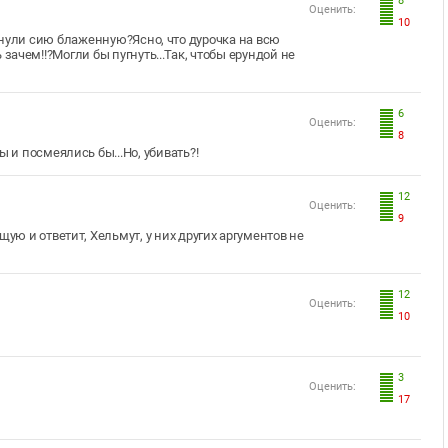
8
Оценить:
10
охнули сию блаженную?Ясно, что дурочка на всю
 зачем!!?Могли бы пугнуть...Так, чтобы ерундой не
6
Оценить:
8
ы и посмеялись бы...Но, убивать?!
12
Оценить:
9
щую и ответит, Хельмут, у них других аргументов не
12
Оценить:
10
3
Оценить:
17