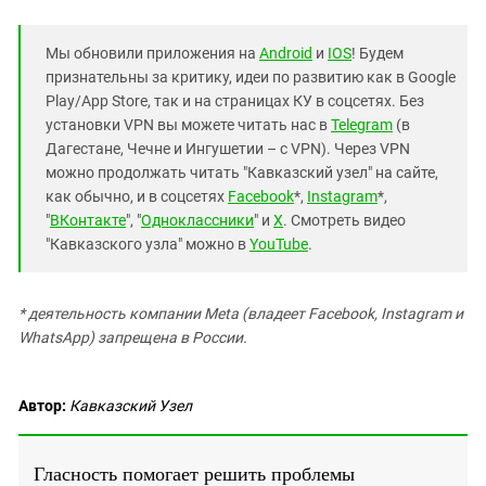
Мы обновили приложения на
Android
и
IOS
! Будем
признательны за критику, идеи по развитию как в Google
Play/App Store, так и на страницах КУ в соцсетях. Без
установки VPN вы можете читать нас в
Telegram
(в
Дагестане, Чечне и Ингушетии – с VPN). Через VPN
можно продолжать читать "Кавказский узел" на сайте,
как обычно, и в соцсетях
Facebook
*,
Instagram
*,
"
ВКонтакте
", "
Одноклассники
" и
X
. Смотреть видео
"Кавказского узла" можно в
YouTube
.
* деятельность компании Meta (владеет Facebook, Instagram и
WhatsApp) запрещена в России.
Автор:
Кавказский Узел
Гласность помогает решить проблемы