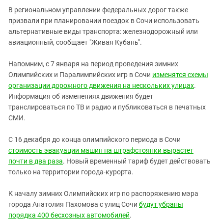
Южный Кавказ
В региональном управлении федеральных дорог также
ЮФО
призвали при планировании поездок в Сочи использовать
альтернативные виды транспорта: железнодорожный или
авиационный, сообщает "Живая Кубань".
Напомним, с 7 января на период проведения зимних
Олимпийских и Паралимпийских игр в Сочи
изменятся схемы
организации дорожного движения на нескольких улицах
.
Информация об изменениях движения будет
транслироваться по ТВ и радио и публиковаться в печатных
СМИ.
С 16 декабря до конца олимпийского периода в Сочи
стоимость эвакуации машин на штрафстоянки вырастет
почти в два раза
. Новый временный тариф будет действовать
только на территории города-курорта.
К началу зимних Олимпийских игр по распоряжению мэра
города Анатолия Пахомова с улиц Сочи
будут убраны
порядка 400 бесхозных автомобилей
.