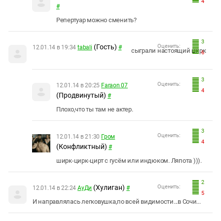
4
#
Репертуар можно сменить?
3
(Гость)
Оценить:
12.01.14 в 19:34
tabali
#
сыграли настоящий цирк
6
3
Оценить:
12.01.14 в 20:25
Faraon 07
4
(Продвинутый)
#
Плохо,что ты там не актер.
3
Оценить:
12.01.14 в 21:30
Гром
4
(Конфликтный)
#
ширк-цирк-цирт с гусём или индюком. Ляпота ))).
2
(Хулиган)
Оценить:
12.01.14 в 22:24
АуДи
#
5
И направлялась легковушка,по всей видимости...в Сочи...