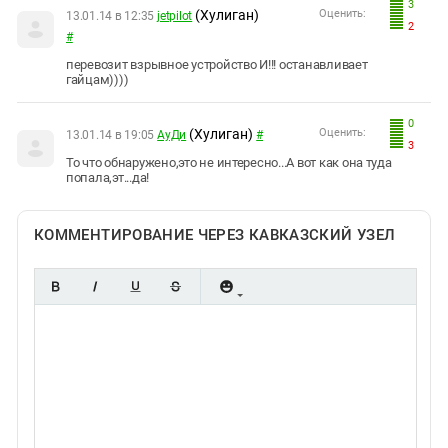
3
(Хулиган)
Оценить:
13.01.14 в 12:35
jetpilot
2
#
перевозит взрывное устройство И!!! останавливает
гайцам))))
0
(Хулиган)
Оценить:
13.01.14 в 19:05
АуДи
#
3
То что обнаружено,это не интересно...А вот как она туда
попала,эт...да!
КОММЕНТИРОВАНИЕ ЧЕРЕЗ КАВКАЗСКИЙ УЗЕЛ