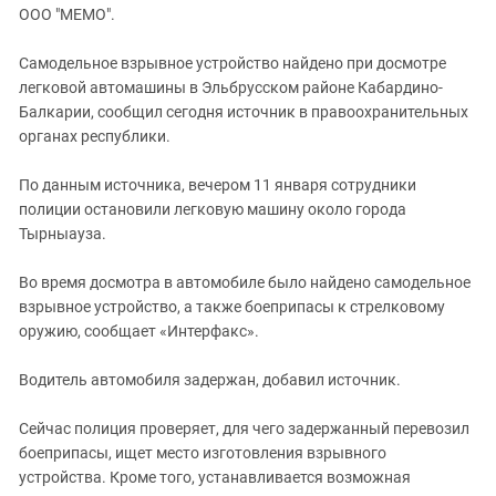
ЗАСТАВЛЯЕТ
ООО "МЕМО".
Дагестан
КАВКАЗ ЗА ПАЛЕСТИНУ
Ингушетия
ИНАКОМЫСЛИЕ В ЧЕЧНЕ
Самодельное взрывное устройство найдено при досмотре
легковой автомашины в Эльбрусском районе Кабардино-
Кабардино-Балкария
ПРЕСЛЕДОВАНИЕ АКТИВИСТОВ
Балкарии, сообщил сегодня источник в правоохранительных
МОБИЛИЗАЦИЯ И ПРОТЕСТЫ
Калмыкия
органах республики.
Карачаево-Черкесия
По данным источника, вечером 11 января сотрудники
Краснодарский край
полиции остановили легковую машину около города
Нагорный Карабах
Тырныауза.
Российская Федерация
Во время досмотра в автомобиле было найдено самодельное
Ростовская область
взрывное устройство, а также боеприпасы к стрелковому
Северная Осетия - Алания
оружию, сообщает «Интерфакс».
СКФО
Водитель автомобиля задержан, добавил источник.
Ставропольский край
Сейчас полиция проверяет, для чего задержанный перевозил
Чечня
боеприпасы, ищет место изготовления взрывного
Южная Осетия
устройства. Кроме того, устанавливается возможная