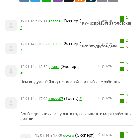
2
(Эксперт)
Оценить:
12.01.14 в 09:11
ahtichai
КУ - исправьте заголовок !!!
4
#
2
(Эксперт)
Оценить:
12.01.14 в 10:32
ahtichai
Вот это другое дело.
5
#
5
(Эксперт)
Оценить:
12.01.14 в 13:52
gevara
6
#
Чем он думал? Явно, не головой...лишь бы не работать...
3
(Гость)
Оценить:
12.01.14 в 17:03
xxxvvv07
#
7
Вот бездельники , а ну хватит здесь сидеть и марш работать
лентяи
5
(Эксперт)
Оценить:
12.01.14 в 17:09
gevara