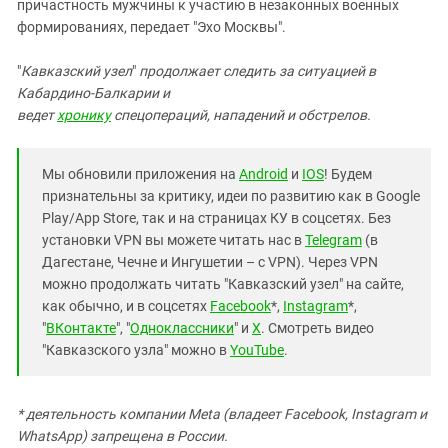
Южный Кавказ
причастность мужчины к участию в незаконных военных
формированиях, передает "Эхо Москвы".
ЮФО
"
Кавказский узел
"
продолжает следить за ситуацией в
Кабардино-Балкарии и
ведет
хронику
спецопераций, нападений и обстрелов.
Мы обновили приложения на
Android
и
IOS
! Будем
признательны за критику, идеи по развитию как в Google
Play/App Store, так и на страницах КУ в соцсетях. Без
установки VPN вы можете читать нас в
Telegram
(в
Дагестане, Чечне и Ингушетии – с VPN). Через VPN
можно продолжать читать "Кавказский узел" на сайте,
как обычно, и в соцсетях
Facebook
*,
Instagram
*,
"
ВКонтакте
", "
Одноклассники
" и
X
. Смотреть видео
"Кавказского узла" можно в
YouTube
.
* деятельность компании Meta (владеет Facebook, Instagram и
WhatsApp) запрещена в России.