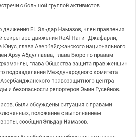
встречи с большой группой активистов
ер движения EL Эльдар Намазов, член правления
ый секретарь движения ReAl Натиг Джафарли,
а Юнус, глава Азербайджанского национального
еи Арзу Абдуллаева, глава Бюро по правам
оджаманлы, глава Общества защита прав женщин
го подразделения Международного комитета
р Азербайджанского правозащитного центра
ды и безопасности репортеров Эмин Гусейнов.
часов, были обсуждены ситуация с правами
аключенных, положение с выполнением
Европы, сообщил
Эльдар Намазов
.
лнением Азербайджаном обязательств перед