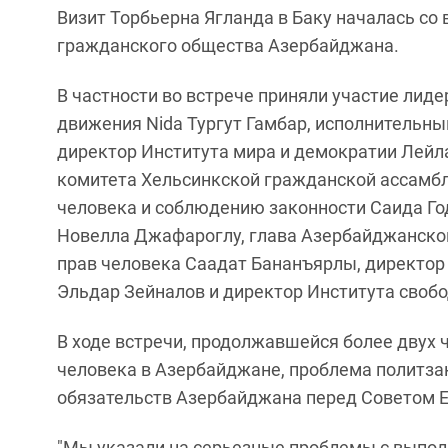
Визит Торбьерна Ягланда в Баку началась со 
гражданского общества Азербайджана.
В частности во встрече приняли участие лид
движения Nida Тургут Гамбар, исполнительн
директор Института мира и демократии Лейл
комитета Хельсинкской гражданской ассамбл
человека и соблюдению законности Саида Г
Новелла Джафароглу, глава Азербайджанско
прав человека Саадат Бананъярлы, директо
Эльдар Зейналов и директор Института свобо
В ходе встречи, продолжавшейся более двух 
человека в Азербайджане, проблема политз
обязательств Азербайджана перед Советом 
"Мы указали на серьезные проблемы с выпо