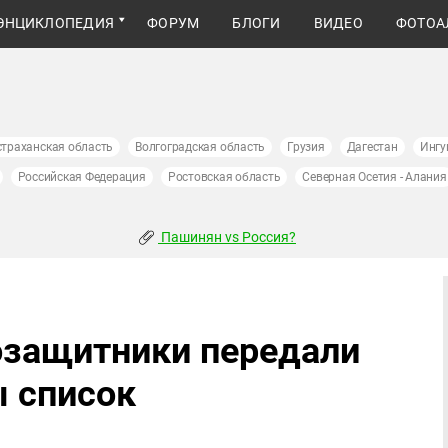
ЭНЦИКЛОПЕДИЯ
ФОРУМ
БЛОГИ
ВИДЕО
ФОТОА
страханская область
Волгоградская область
Грузия
Дагестан
Ингу
Российская Федерация
Ростовская область
Северная Осетия - Алания
Пашинян vs Россия?
озащитники передали
ы список