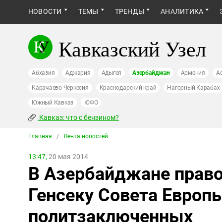
НОВОСТИ
ТЕМЫ
ТРЕНДЫ
АНАЛИТИКА
Кавказский Узел
Абхазия
Аджария
Адыгея
Азербайджан
Армения
А
Карачаево-Черкесия
Краснодарский край
Нагорный Карабах
Южный Кавказ
ЮФО
Кавказ: что с бензином?
Главная
/
Лента новостей
13:47,
20 мая 2014
В Азербайджане прав
Генсеку Совета Европ
политзаключенных