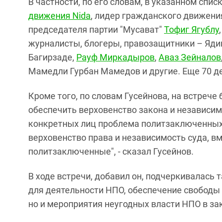
В частности, по его словам, в указанном спис
движения Nida
, лидер гражданского движени
председателя партии "Мусават"
Тофиг Ягублу
журналисты, блогеры, правозащитники – Яди
Багирзаде,
Рауф Миркадыров
,
Аваз Зейналов
Мамедли Гурбан Мамедов и другие. Еще 70 д
Кроме того, по словам Гусейнова, на встреч
обеспечить верховенство закона и независи
конкретных лиц проблема политзаключенных 
верховенство права и независимость суда, 
политзаключенные", - сказал Гусейнов.
В ходе встречи, добавил он, подчеркивалась
для деятельности НПО, обеспечение свободы 
но и мероприятия неугодных власти НПО в за