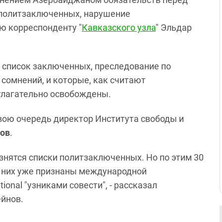
а политзаключенных, нарушение
ью корреспонденту "
Кавказского узла
" Эльдар
н список заключенных, преследование по
сомнений, и которые, как считают
тлагательно освобождены.
 свою очередь директор Института свободы и
нов
.
знятся списки политзаключенных. Но по этим 30
з них уже признаны международной
onal "узниками совести", - рассказал
ейнов.