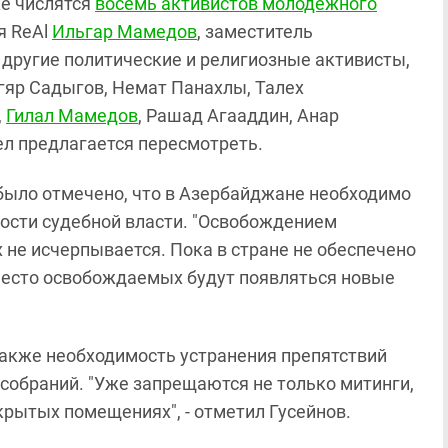
ке числятся
восемь активистов молодежного
я ReAl
Ильгар Мамедов
, заместитель
, другие политические и религиозные активисты,
гяр Садыгов, Немат Панахлы, Талех
,
Гилал Мамедов
, Рашад Агааддин, Анар
ел предлагается пересмотреть.
е было отмечено, что в Азербайджане необходимо
мости судебной власти. "Освобождением
не исчерпывается. Пока в стране не обеспечено
вместо освобождаемых будут появляться новые
 также необходимость устранения препятствий
собраний. "Уже запрещаются не только митинги,
крытых помещениях", - отметил Гусейнов.