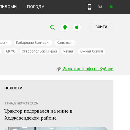
ЛЬБОМЫ
ПОГОДА
RU
EN
ВОЙТИ
шетия
Кабардино-Балкария
Калмыкия
СКФО
Ставропольский край
Чечня
Южная Осетия
Экокатастрофа на Кубани
НОВОСТИ
11:46, 8 августа 2026
Трактор подорвался на мине в
Ходжавендском районе