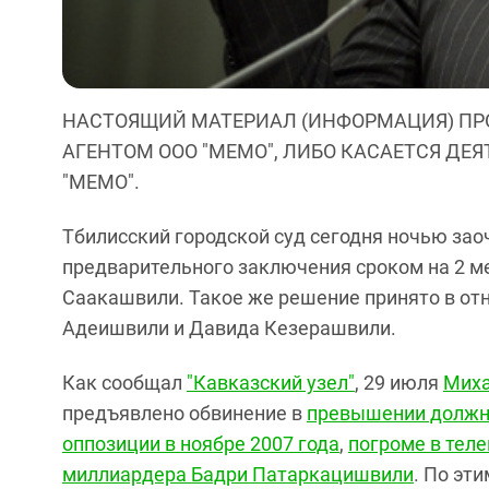
НАСТОЯЩИЙ МАТЕРИАЛ (ИНФОРМАЦИЯ) ПР
АГЕНТОМ ООО "МЕМО", ЛИБО КАСАЕТСЯ ДЕ
"МЕМО".
Тбилисский городской суд сегодня ночью зао
предварительного заключения сроком на 2 м
Саакашвили. Такое же решение принято в от
Адеишвили и Давида Кезерашвили.
Как сообщал
"Кавказский узел"
, 29 июля
Миха
предъявлено обвинение в
превышении должн
оппозиции в ноябре 2007 года
,
погроме в тел
миллиардера Бадри Патаркацишвили
. По эт