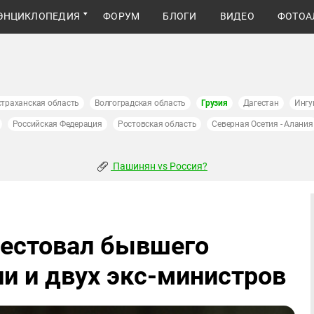
ЭНЦИКЛОПЕДИЯ
ФОРУМ
БЛОГИ
ВИДЕО
ФОТОА
страханская область
Волгоградская область
Грузия
Дагестан
Ингу
Российская Федерация
Ростовская область
Северная Осетия - Алания
Пашинян vs Россия?
арестовал бывшего
и и двух экс-министров