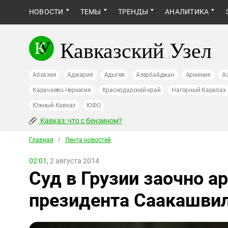
НОВОСТИ
ТЕМЫ
ТРЕНДЫ
АНАЛИТИКА
Кавказский Узел
Абхазия
Аджария
Адыгея
Азербайджан
Армения
А
Карачаево-Черкесия
Краснодарский край
Нагорный Карабах
Южный Кавказ
ЮФО
Кавказ: что с бензином?
Главная
/
Лента новостей
02:01,
2 августа 2014
Суд в Грузии заочно 
президента Саакашвил