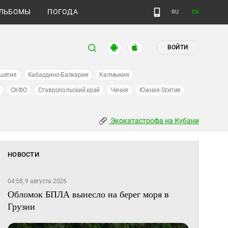
ЛЬБОМЫ
ПОГОДА
RU
EN
ВОЙТИ
шетия
Кабардино-Балкария
Калмыкия
СКФО
Ставропольский край
Чечня
Южная Осетия
Экокатастрофа на Кубани
НОВОСТИ
04:58, 9 августа 2026
Обломок БПЛА вынесло на берег моря в
Грузии