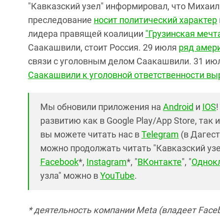
"Кавказский узел" информировал, что Михаил
преследование
носит политический характер
лидера правящей коалиции
"Грузинская мечт
Саакашвили, стоит Россия. 29 июля
ряд амер
связи с уголовным делом Саакашвили. 31 ию
Саакашвили к уголовной ответственности вы
Мы обновили приложения на
Android
и
IOS
развитию как в Google Play/App Store, так 
вы можете читать нас в
Telegram
(в Дагест
можно продолжать читать "Кавказский узел"
Facebook
*,
Instagram
*, "
ВКонтакте
", "
Однок
узла" можно в
YouTube
.
* деятельность компании Meta (владеет Faceb