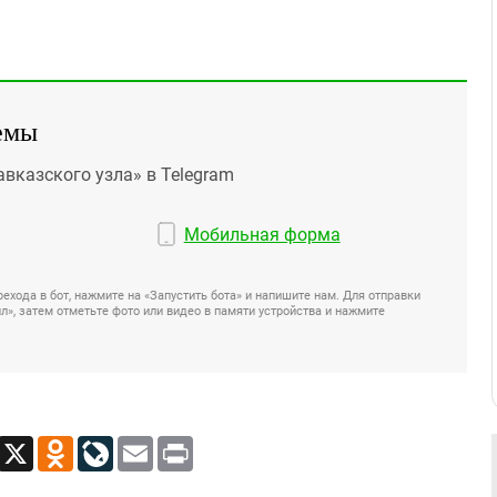
емы
авказского узла» в Telegram
Мобильная форма
ехода в бот, нажмите на «Запустить бота» и напишите нам. Для отправки
», затем отметьте фото или видео в памяти устройства и нажмите
App
Viber
X
Odnoklassniki
LiveJournal
Email
Print