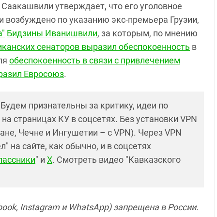
 Саакашвили утверждает, что его уголовное
и возбуждено по указанию экс-премьера Грузии,
а"
Бидзины Иванишвили
, за которым, по мнению
иканских сенаторов выразил обеспокоенность
в
ля
обеспокоенность в связи с привлечением
разил Евросоюз
.
! Будем признательны за критику, идеи по
и на страницах КУ в соцсетях. Без установки VPN
ане, Чечне и Ингушетии – с VPN). Через VPN
 на сайте, как обычно, и в соцсетях
лассники
" и
X
. Смотреть видео "Кавказского
ook, Instagram и WhatsApp) запрещена в России.