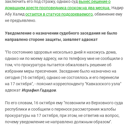
Южный Кавказ
заключить его под стражу, однако суд
вынес решение о
домашнем аресте проповедника сроком на два месяца.
Надир
ЮФО
Абу Халид
остается в статусе подозреваемого
, обвинение ему
не предъявлено.
Уведомление о назначении судебного заседания не было
направлено стороне защиты, заявляет адвокат
"По состоянию здоровья несколько дней я нахожусь дома,
однако ни по моему адресу, ни по телефону мне не сообщили о
том, что прокуратура пытается обжаловать решение об
избрании меры пресечения. Заседание было назначено на
сегодня (16 октября), однако не состоялось и его перенесли
на 17 октября", - пояснил корреспонденту "Кавказского узла"
адвокат
Исрафил Гададов
.
По его словам, 16 октября ему "позвонили из Верховного суда
республики и сообщили о переносе рассмотрения жалобы
прокуратуры на 17 октября, при этом, не ответив на вопрос,
почему уведомление не направлено должным образом".