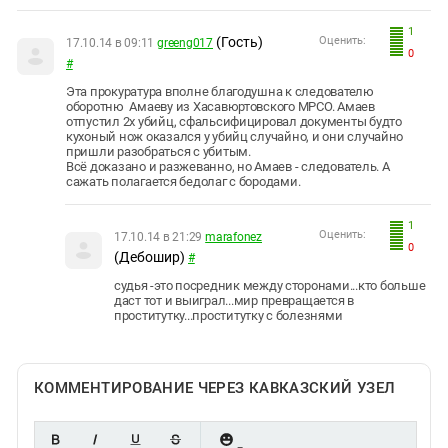
1
(Гость)
Оценить:
17.10.14 в 09:11
greeng017
0
#
Эта прокуратура вполне благодушна к следователю
оборотню Амаеву из Хасавюртовского МРСО. Амаев
отпустил 2х убийц, сфальсифицировал документы будто
кухоный нож оказался у убийц случайно, и они случайно
пришли разобраться с убитым.
Всё доказано и разжеванно, но Амаев - следователь. А
сажать полагается бедолаг с бородами.
1
Оценить:
17.10.14 в 21:29
marafonez
0
(Дебошир)
#
судья -это посредник между сторонами...кто больше
даст тот и выиграл...мир превращается в
проститутку...проститутку с болезнями
КОММЕНТИРОВАНИЕ ЧЕРЕЗ КАВКАЗСКИЙ УЗЕЛ