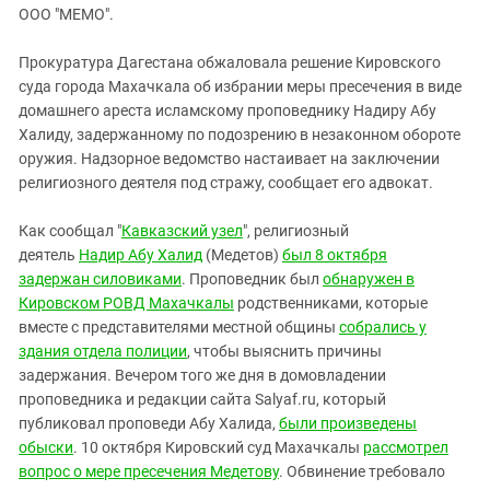
ЗАСТАВЛЯЕТ
ООО "МЕМО".
Дагестан
КАВКАЗ ЗА ПАЛЕСТИНУ
Ингушетия
ИНАКОМЫСЛИЕ В ЧЕЧНЕ
Прокуратура Дагестана обжаловала решение Кировского
суда города Махачкала об избрании меры пресечения в виде
Кабардино-Балкария
ПРЕСЛЕДОВАНИЕ АКТИВИСТОВ
домашнего ареста исламскому проповеднику Надиру Абу
МОБИЛИЗАЦИЯ И ПРОТЕСТЫ
Калмыкия
Халиду, задержанному по подозрению в незаконном обороте
Карачаево-Черкесия
оружия. Надзорное ведомство настаивает на заключении
религиозного деятеля под стражу, сообщает его адвокат.
Краснодарский край
Нагорный Карабах
Как сообщал "
Кавказский узел
", религиозный
деятель
Надир Абу Халид
(Медетов)
был 8 октября
Российская Федерация
задержан силовиками
. Проповедник был
обнаружен в
Ростовская область
Кировском РОВД Махачкалы
родственниками, которые
Северная Осетия - Алания
вместе с представителями местной общины
собрались у
здания отдела полиции
, чтобы выяснить причины
СКФО
задержания. Вечером того же дня в домовладении
Ставропольский край
проповедника и редакции сайта Salyaf.ru, который
публиковал проповеди Абу Халида,
были произведены
Чечня
обыски
. 10 октября Кировский суд Махачкалы
рассмотрел
Южная Осетия
вопрос о мере пресечения Медетову
. Обвинение требовало