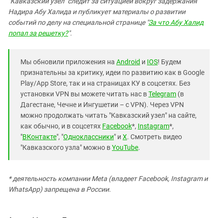
"Кавказский узел" следит за ситуацией вокруг задержания
Надира Абу Халида и публикует материалы о развитии
событий по делу на специальной странице "
За что Абу Халид
попал за решетку?
".
Мы обновили приложения на
Android
и
IOS
! Будем
признательны за критику, идеи по развитию как в Google
Play/App Store, так и на страницах КУ в соцсетях. Без
установки VPN вы можете читать нас в
Telegram
(в
Дагестане, Чечне и Ингушетии – с VPN). Через VPN
можно продолжать читать "Кавказский узел" на сайте,
как обычно, и в соцсетях
Facebook
*,
Instagram
*,
"
ВКонтакте
", "
Одноклассники
" и
X
. Смотреть видео
"Кавказского узла" можно в
YouTube
.
* деятельность компании Meta (владеет Facebook, Instagram и
WhatsApp) запрещена в России.