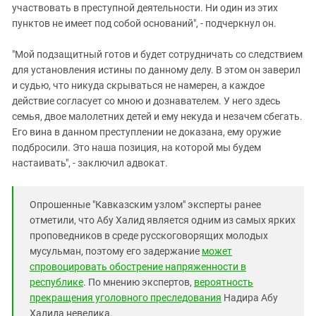
участвовать в преступной деятельности. Ни один из этих
пунктов не имеет под собой оснований", - подчеркнул он.
"Мой подзащитный готов и будет сотрудничать со следствием
для установления истины по данному делу. В этом он заверил
и судью, что никуда скрываться не намерен, а каждое
действие согласует со мною и дознавателем. У него здесь
семья, двое малолетних детей и ему некуда и незачем сбегать.
Его вина в данном преступлении не доказана, ему оружие
подбросили. Это наша позиция, на которой мы будем
настаивать", - заключил адвокат.
Опрошенные "Кавказским узлом" эксперты ранее
отметили, что Абу Халид является одним из самых ярких
проповедников в среде русскоговорящих молодых
мусульман, поэтому его задержание
может
спровоцировать обострение напряженности в
республике
. По мнению экспертов,
вероятность
прекращения уголовного преследования
Надира Абу
Халида невелика.