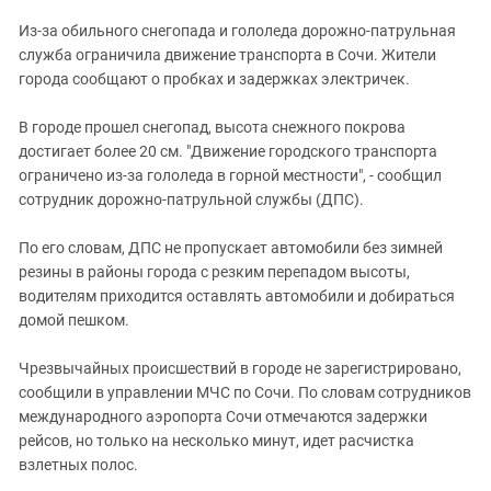
ЗАСТАВЛЯЕТ
Дагестан
Из-за обильного снегопада и гололеда дорожно-патрульная
КАВКАЗ ЗА ПАЛЕСТИНУ
Ингушетия
служба ограничила движение транспорта в Сочи. Жители
ИНАКОМЫСЛИЕ В ЧЕЧНЕ
города сообщают о пробках и задержках электричек.
Кабардино-Балкария
ПРЕСЛЕДОВАНИЕ АКТИВИСТОВ
МОБИЛИЗАЦИЯ И ПРОТЕСТЫ
Калмыкия
В городе прошел снегопад, высота снежного покрова
достигает более 20 см. "Движение городского транспорта
Карачаево-Черкесия
ограничено из-за гололеда в горной местности", - сообщил
Краснодарский край
сотрудник дорожно-патрульной службы (ДПС).
Нагорный Карабах
По его словам, ДПС не пропускает автомобили без зимней
Российская Федерация
резины в районы города с резким перепадом высоты,
Ростовская область
водителям приходится оставлять автомобили и добираться
домой пешком.
Северная Осетия - Алания
СКФО
Чрезвычайных происшествий в городе не зарегистрировано,
сообщили в управлении МЧС по Сочи. По словам сотрудников
Ставропольский край
международного аэропорта Сочи отмечаются задержки
Чечня
рейсов, но только на несколько минут, идет расчистка
Южная Осетия
взлетных полос.