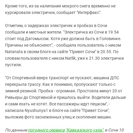
Южный Кавказ
Кроме того, из-за налипания мокрого снега временно не
ЮФО
курсировали электрички
, сообщает "Интерфакс"
.
Отметим, о задержках электричек и пробках в Сочи
сообщали и местные жители. "Электричка из Сочи в 19.54
стоит под Дагомысом. Хотя уже должна быть в Головинке.
Причины не объясняют", - сообщила пользователь с ником
Natanata в своем блоге на сайте "Привет Сочи" в 20.55. По
словам пользователя с ником Natlik, уже к 21.30 электрички
пустили.
"От Спортивной вверх транспорт не пускают, машина ДПС
перекрыла трассу. Как я понимаю, пропускают только с
зимней резиной. Пробка - огромная. Простояла минут 20 от
Ривьеры до Спортивной и пришлось выйти. Водители дальше
и сами ехать не хотят. Все пассажиры идут пешком", -
написала Nyushunya1 в блоге на сайте "Привет Сочи",
выложив фото заснеженных улиц и скопления машин.
По данным
погодного сервиса
"Кавказского узла"
, в Сочи 10