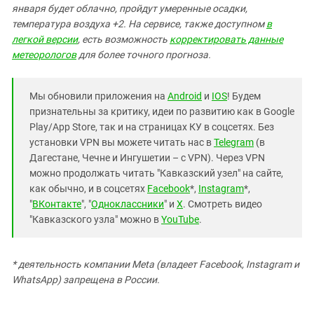
января будет облачно, пройдут умеренные осадки,
температура воздуха +2. На сервисе, также доступном
в
легкой версии
, есть возможность
корректировать данные
метеорологов
для более точного прогноза.
Мы обновили приложения на
Android
и
IOS
! Будем
признательны за критику, идеи по развитию как в Google
Play/App Store, так и на страницах КУ в соцсетях. Без
установки VPN вы можете читать нас в
Telegram
(в
Дагестане, Чечне и Ингушетии – с VPN). Через VPN
можно продолжать читать "Кавказский узел" на сайте,
как обычно, и в соцсетях
Facebook
*,
Instagram
*,
"
ВКонтакте
", "
Одноклассники
" и
X
. Смотреть видео
"Кавказского узла" можно в
YouTube
.
* деятельность компании Meta (владеет Facebook, Instagram и
WhatsApp) запрещена в России.