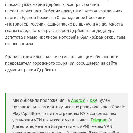
пресс-службе мэрии Дербента, все три фракции,
представляющие в Собрании депутатов местные отделения
партий «Единой России», «Справедливой России» и
«Патриотов России», единогласно выдвинули на должность
главы городского округа «город Дербент» кандидатуру
депутата Имама Яралиева, который и был избран открытым
голосованием.
Яралиев также был назначен
исполняющим обязанности
председателя городского собрания, сообщается на сайте
администрации Дербента.
Мы обновили приложения на
Android
и
IOS
! Будем
признательны за критику, идеи по развитию как в Google
Play/App Store, так и на страницах КУ в соцсетях. Без
установки VPN вы можете читать нас в
Telegram
(в
Дагестане, Чечне и Ингушетии – с VPN). Через VPN