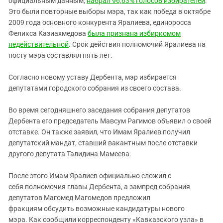
официальным данным,
набрал 96,63% голосов избирателей
.
Южный Кавказ
Это были повторные выборы мэра, так как победа в октябре
ЮФО
2009 года основного конкурента Яралиева, единоросса
Феликса Казиахмедова
была признана избиркомом
недействительной
. Срок действия полномочий Яралиева на
посту мэра составлял пять лет.
Согласно новому уставу Дербента, мэр избирается
депутатами городского собрания из своего состава.
Во время сегодняшнего заседания собрания депутатов
Дербента его председатель Мавсум Рагимов объявил о своей
отставке. Он также заявил, что Имам Яралиев получил
депутатский мандат, ставший вакантным после отставки
другого депутата Талидина Мамеева.
После этого Имам Яралиев официально сложил с
себя полномочия главы Дербента, а зампред собрания
депутатов Магомед Магомедов предложил
фракциям обсудить возможные кандидатуры нового
мэра.
Как сообщили корреспонденту «Кавказского узла» в