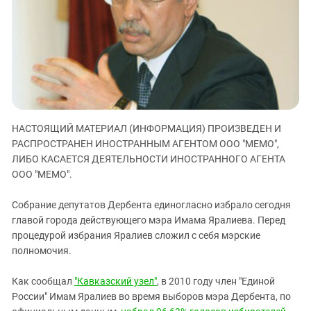
ЗАСТАВЛЯЕТ
Дагестан
КАВКАЗ ЗА ПАЛЕСТИНУ
Ингушетия
ИНАКОМЫСЛИЕ В ЧЕЧНЕ
Кабардино-Балкария
ПРЕСЛЕДОВАНИЕ АКТИВИСТОВ
МОБИЛИЗАЦИЯ И ПРОТЕСТЫ
Калмыкия
Карачаево-Черкесия
Краснодарский край
НАСТОЯЩИЙ МАТЕРИАЛ (ИНФОРМАЦИЯ) ПРОИЗВЕДЕН И
Нагорный Карабах
РАСПРОСТРАНЕН ИНОСТРАННЫМ АГЕНТОМ ООО "МЕМО",
ЛИБО КАСАЕТСЯ ДЕЯТЕЛЬНОСТИ ИНОСТРАННОГО АГЕНТА
Российская Федерация
ООО "МЕМО".
Ростовская область
Собрание депутатов Дербента единогласно избрало сегодня
Северная Осетия - Алания
главой города действующего мэра Имама Яралиева. Перед
СКФО
процедурой избрания Яралиев сложил с себя мэрские
Ставропольский край
полномочия.
Чечня
Как сообщал
"Кавказский узел"
, в 2010 году член "Единой
Южная Осетия
России" Имам Яралиев во время выборов мэра Дербента, по