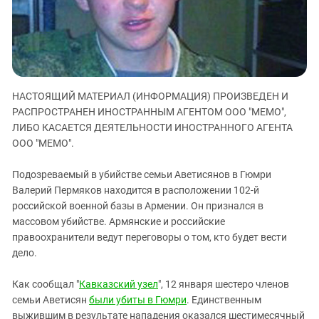
ЗАСТАВЛЯЕТ
Дагестан
КАВКАЗ ЗА ПАЛЕСТИНУ
Ингушетия
ИНАКОМЫСЛИЕ В ЧЕЧНЕ
Кабардино-Балкария
ПРЕСЛЕДОВАНИЕ АКТИВИСТОВ
МОБИЛИЗАЦИЯ И ПРОТЕСТЫ
Калмыкия
НАСТОЯЩИЙ МАТЕРИАЛ (ИНФОРМАЦИЯ) ПРОИЗВЕДЕН И
Карачаево-Черкесия
РАСПРОСТРАНЕН ИНОСТРАННЫМ АГЕНТОМ ООО "МЕМО",
Краснодарский край
ЛИБО КАСАЕТСЯ ДЕЯТЕЛЬНОСТИ ИНОСТРАННОГО АГЕНТА
ООО "МЕМО".
Нагорный Карабах
Российская Федерация
Подозреваемый в убийстве семьи Аветисянов в Гюмри
Ростовская область
Валерий Пермяков находится в расположении 102-й
российской военной базы в Армении. Он признался в
Северная Осетия - Алания
массовом убийстве. Армянские и российские
СКФО
правоохранители ведут переговоры о том, кто будет вести
дело.
Ставропольский край
Чечня
Как сообщал "
Кавказский узел
", 12 января шестеро членов
Южная Осетия
семьи Аветисян
были убиты в Гюмри
. Единственным
выжившим в результате нападения оказался шестимесячный