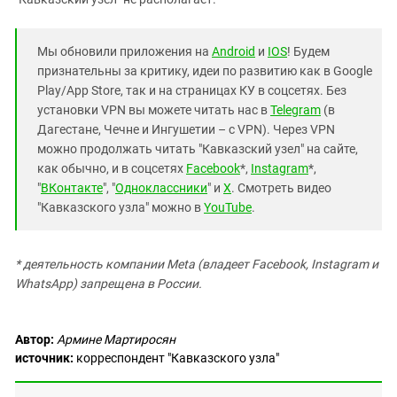
Мы обновили приложения на
Android
и
IOS
! Будем
признательны за критику, идеи по развитию как в Google
Play/App Store, так и на страницах КУ в соцсетях. Без
установки VPN вы можете читать нас в
Telegram
(в
Дагестане, Чечне и Ингушетии – с VPN). Через VPN
можно продолжать читать "Кавказский узел" на сайте,
как обычно, и в соцсетях
Facebook
*,
Instagram
*,
"
ВКонтакте
", "
Одноклассники
" и
X
. Смотреть видео
"Кавказского узла" можно в
YouTube
.
* деятельность компании Meta (владеет Facebook, Instagram и
WhatsApp) запрещена в России.
Автор:
Армине Мартиросян
источник:
корреспондент "Кавказского узла"