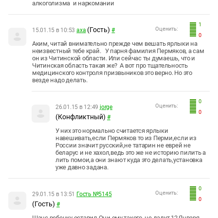
алкоголизма и наркомании
1
(Гость)
Оценить:
15.01.15 в 10:53
axa
#
0
Аким, читай внимательно прежде чем вешать ярлыки на
неизвестный тебе край. У парня фамилия Пермяков, а сам
он из Читинской области. Или сейчас ты думаешь, что и
Читинская область такая же? А вот про тщательность
медицинского контроля призвыников это верно. Но это
везде надо делать.
0
Оценить:
26.01.15 в 12:49
jorge
0
(Конфликтный)
#
У них это нормально считается ярлыки
навешивать,если Пермяков то из Перми,если из
России значит русский,не татарин не еврей не
беларус и не хахол,ведь это же не историю пилить а
лить помои,а они знают куда это делать,установка
уже давно задана.
0
Оценить:
29.01.15 в 13:51
Гость №5145
0
(Гость)
#
Шанс ребенку оставил.Они ему такого не дадут.12 Января