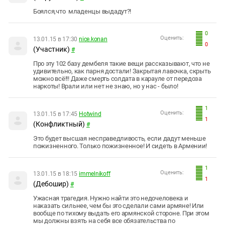
Боялся,что младенцы выдадут?!
0
Оценить:
13.01.15 в 17:30
nice.konan
0
(Участник)
#
Про эту 102 базу дембеля такие вещи рассказывают, что не
удивительно, как парня достали! Закрытая лавочка, скрыть
можно всё!!! Даже смерть солдата в карауле от передоза
наркоты! Врали или нет не знаю, но у нас - было!
1
Оценить:
13.01.15 в 17:45
Hotwind
1
(Конфликтный)
#
Это будет высшая несправедливость, если дадут меньше
пожизненного. Только пожизненное! И сидеть в Армении!
1
Оценить:
13.01.15 в 18:15
immelnikoff
1
(Дебошир)
#
Ужасная трагедия. Нужно найти это недочеловека и
наказать сильнее, чем бы это сделали сами армяне! Или
вообще по тихому выдать его армянской стороне. При этом
мы должны взять на себя все обязательства по