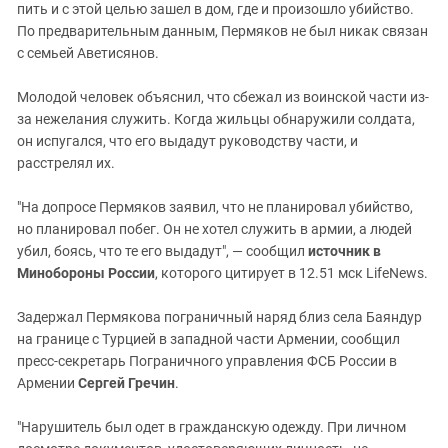
пить и с этой целью зашел в дом, где и произошло убийство.
По предварительным данным, Пермяков не был никак связан
с семьей Аветисянов.
Молодой человек объяснил, что сбежал из воинской части из-
за нежелания служить. Когда жильцы обнаружили солдата,
он испугался, что его выдадут руководству части, и
расстрелял их.
"На допросе Пермяков заявил, что не планировал убийство,
но планировал побег. Он не хотел служить в армии, а людей
убил, боясь, что те его выдадут", — сообщил
источник в
Минобороны России
, которого цитирует в 12.51 мск LifeNews.
Задержал Пермякова пограничный наряд близ села Баяндур
на границе с Турцией в западной части Армении, сообщил
пресс-секретарь Пограничного управления ФСБ России в
Армении
Сергей Гречин
.
"Нарушитель был одет в гражданскую одежду. При личном