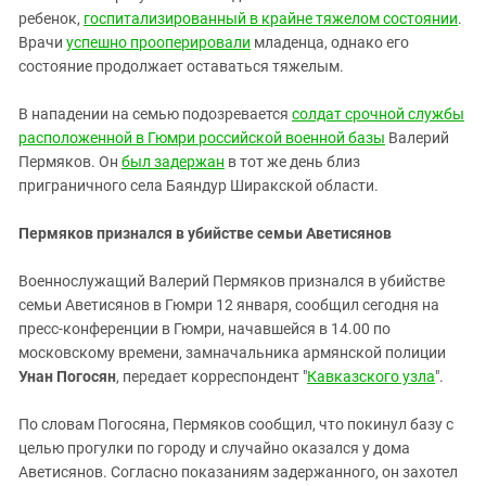
Южный Кавказ
ребенок,
госпитализированный в крайне тяжелом состоянии
.
ЮФО
Врачи
успешно прооперировали
младенца, однако его
состояние продолжает оставаться тяжелым.
В нападении на семью подозревается
cолдат срочной службы
расположенной в Гюмри российской военной базы
Валерий
Пермяков. Он
был задержан
в тот же день близ
приграничного села Баяндур Ширакской области.
Пермяков признался в убийстве семьи Аветисянов
Военнослужащий Валерий Пермяков признался в убийстве
семьи Аветисянов в Гюмри 12 января, сообщил сегодня на
пресс-конференции в Гюмри, начавшейся в 14.00 по
московскому времени, замначальника армянской полиции
Унан Погосян
, передает корреспондент "
Кавказского узла
".
По словам Погосяна, Пермяков сообщил, что покинул базу с
целью прогулки по городу и случайно оказался у дома
Аветисянов. Согласно показаниям задержанного, он захотел