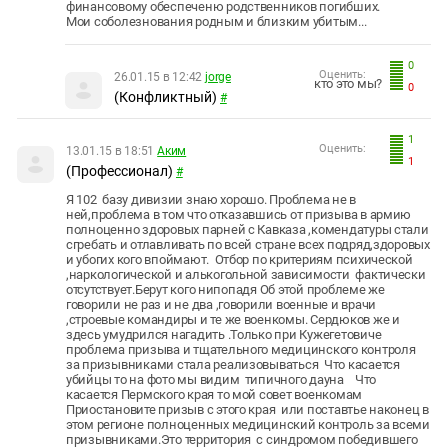
финансовому обеспеченю родственников погибших.
Мои соболезнования родным и близким убитым...
0
Оценить:
26.01.15 в 12:42
jorge
кто это мы?
0
(Конфликтный)
#
1
Оценить:
13.01.15 в 18:51
Аким
1
(Профессионал)
#
Я 102 базу дивизии знаю хорошо. Проблема не в
ней,проблема в том что отказавшись от призыва в армию
полноценно здоровых парней с Кавказа ,комендатуры стали
сгребать и отлавливать по всей стране всех подряд,здоровых
и убогих кого впоймают. Отбор по критериям психической
,наркологической и алькогольной зависимости фактически
отсутствует.Берут кого нипопадя Об этой проблеме же
говорили не раз и не два ,говорили военные и врачи
,строевые командиры и те же военкомы. Сердюков же и
здесь умудрился нагадить .Только при Кужегетовиче
проблема призыва и тщательного медицинского контроля
за призывниками стала реализовываться Что касается
убийцы то на фото мы видим типичного дауна Что
касается Пермского края то мой совет военкомам
Приостановите призыв с этого края или поставтье наконец в
этом регионе полноценных медицинский контроль за всеми
призывниками.Это территория с синдромом победившего