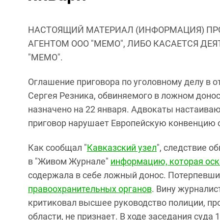
НАСТОЯЩИЙ МАТЕРИАЛ (ИНФОРМАЦИЯ) ПР
АГЕНТОМ ООО "МЕМО", ЛИБО КАСАЕТСЯ ДЕ
"МЕМО".
Оглашение приговора по уголовному делу в о
Сергея Резника, обвиняемого в ложном донос
назначено на 22 января. Адвокаты настаива
приговор нарушает Европейскую конвенцию о
Как сообщал "
Кавказский узел
", следствие о
в
"
Живом Журнале"
информацию, которая оск
содержала в себе ложный донос. Потерпевши
правоохранительных органов
. Вину журналис
критиковал высшее руководство полиции, пр
области,
не признает. В ходе заседания суда 