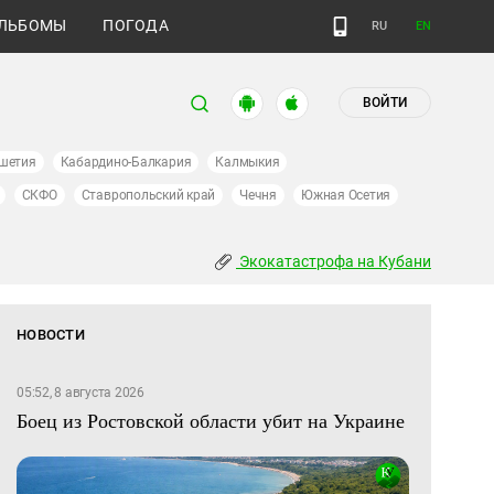
ЛЬБОМЫ
ПОГОДА
RU
EN
ВОЙТИ
шетия
Кабардино-Балкария
Калмыкия
СКФО
Ставропольский край
Чечня
Южная Осетия
Экокатастрофа на Кубани
НОВОСТИ
05:52, 8 августа 2026
Боец из Ростовской области убит на Украине