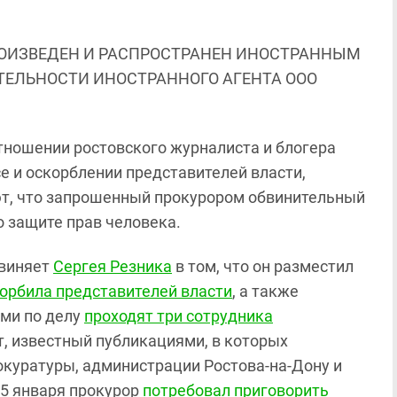
ОИЗВЕДЕН И РАСПРОСТРАНЕН ИНОСТРАННЫМ
ЯТЕЛЬНОСТИ ИНОСТРАННОГО АГЕНТА ООО
тношении ростовского журналиста и блогера
е и оскорблении представителей власти,
ют, что запрошенный прокурором обвинительный
 защите прав человека.
бвиняет
Сергея Резника
в том, что он разместил
орбила представителей власти
, а также
ми по делу
проходят три сотрудника
т,
известный публикациями, в которых
окуратуры, администрации Ростова-на-Дону и
15 января прокурор
потребовал приговорить