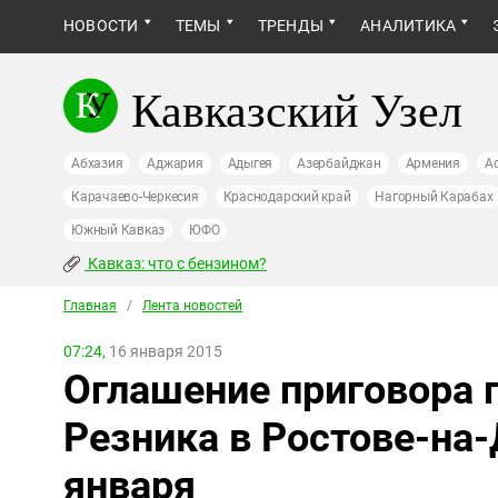
НОВОСТИ
ТЕМЫ
ТРЕНДЫ
АНАЛИТИКА
Кавказский Узел
Абхазия
Аджария
Адыгея
Азербайджан
Армения
А
Карачаево-Черкесия
Краснодарский край
Нагорный Карабах
Южный Кавказ
ЮФО
Кавказ: что с бензином?
Главная
/
Лента новостей
07:24,
16 января 2015
Оглашение приговора 
Резника в Ростове-на-
января