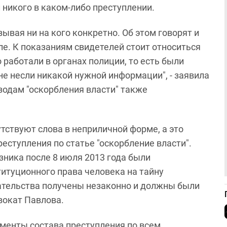
 никого в каком-либо преступлении.
ывая ни на кого конкретно. Об этом говорят и
е. К показаниям свидетелей стоит относиться
 работали в органах полиции, то есть были
не несли никакой нужной информации", - заявила
изодам "оскорбления власти" также
утствуют слова в неприличной форме, а это
еступления по статье "оскорбление власти".
зника после 8 июля 2013 года были
итуционного права человека на тайну
ательства получены незаконно и должны были
вокат Павлова.
ементы состава преступления по всем