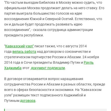
"По частым выездам Бибилова в Москву можно судить, что
официальная Москва продолжает делать на него ставку. Его
партия выиграла большинство голосов на идее
воссоединения Южной и Северной Осетий. Естественно, что
он и дальше будет продолжать развивать идею
воссоединения", - сказала сотрудница администрации
президента республики.
"
Кавказский узел"
писал также, что с августа 2014
года
велась работа
над договором о союзничестве и
стратегическом партнерстве России и Абхазии. 24 ноября
2014 года в Сочи президенты Владимир Путин и
Рауль
Хаджимба
этот
документ подписали
.
В договоре оговаривается вопрос наращивания
сотрудничества России и Абхазии в разных областях, прежде
всего в сферах безопасности и экономики. На "Кавказском
узле" размещен текст подписанного Хаджимбой и
Путиным
договора
.