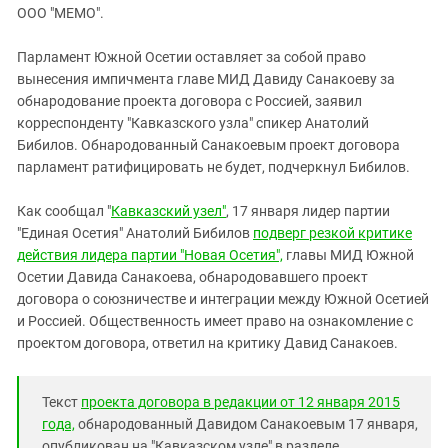
ЗАСТАВЛЯЕТ
ООО "МЕМО".
Дагестан
КАВКАЗ ЗА ПАЛЕСТИНУ
Ингушетия
ИНАКОМЫСЛИЕ В ЧЕЧНЕ
Парламент Южной Осетии оставляет за собой право
вынесения импичмента главе МИД Давиду Санакоеву за
Кабардино-Балкария
ПРЕСЛЕДОВАНИЕ АКТИВИСТОВ
обнародование проекта договора с Россией, заявил
МОБИЛИЗАЦИЯ И ПРОТЕСТЫ
Калмыкия
корреспонденту "Кавказского узла" спикер Анатолий
Карачаево-Черкесия
Бибилов. Обнародованный Санакоевым проект договора
парламент ратифицировать не будет, подчеркнул Бибилов.
Краснодарский край
Нагорный Карабах
Как сообщал "
Кавказский узел"
, 17 января лидер партии
"Единая Осетия" Анатолий Бибилов
подверг резкой критике
Российская Федерация
действия лидера партии "Новая Осетия",
главы МИД Южной
Ростовская область
Осетии Давида Санакоева, обнародовавшего проект
Северная Осетия - Алания
договора о союзничестве и интеграции между Южной Осетией
и Россией. Общественность имеет право на ознакомление с
СКФО
проектом договора, ответил на критику Давид Санакоев.
Ставропольский край
Чечня
Текст
проекта договора в редакции от 12 января 2015
Южная Осетия
года,
обнародованный Давидом Санакоевым 17 января,
опубликован на "Кавказском узле" в разделе