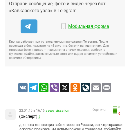
Отправь сообщение, фото и видео через бот
«Кавказского узла» в Telegram
Мобильная форма
Кнопка работает при установленном приложении Telegram. После
перехода в бот, нажмите на «Запустить бота» и напишите нам. Для
отправки фото и видео — нажмите на значок скрепки, выберите
функцию «Файл», затем отметьте фото или видео в памяти устройства и
нажмите «Отправить».
VK
Telegram
WhatsApp
Viber
X
Odnoklassniki
LiveJournal
Email
Print
0
Оценить:
22.01.15 в 16:16
aseev_vissarion
0
(Эксперт)
#
для всех желающих войти в состав России, есть прекрасная
дорога с прекрасным новым рокским тоннелем, собирайте