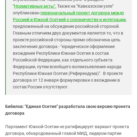
Южный Кавказ
"
Нормативные акты".
Также на "Кавказском узле"
ЮФО
опубликован
первоначальный проект договора между
Россией и Южной Осетией о союзничестве и интеграции
,
предложенный на обсуждение российской стороной.
Главным отличием двух документов является то, что в
проекте российской стороны прямо обозначена цель
заключения договора - "юридическое оформление
вхождения Республики Южная Осетия в состав
Российской Федерации, как отдельного субъекта
Федерации, путем всеобщего волеизъявления народа
Республики Южная Осетия (Референдума)". В проекте
договора от 12 января формулировки о вхождении в
состав России отсутствуют.
Бибилов: "Единая Осетия" разработала свою версию проекта
договора
Парламент Южной Осетии не ратифицирует вариант проекта
договора, обнародованный главой МИД, лидером партии