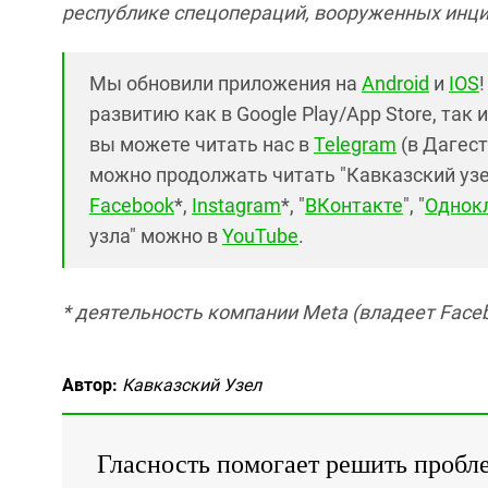
республике спецопераций, вооруженных инци
Мы обновили приложения на
Android
и
IOS
развитию как в Google Play/App Store, так 
вы можете читать нас в
Telegram
(в Дагест
можно продолжать читать "Кавказский узел"
Facebook
*,
Instagram
*, "
ВКонтакте
", "
Однок
узла" можно в
YouTube
.
* деятельность компании Meta (владеет Faceb
Автор:
Кавказский Узел
Гласность помогает решить пробл