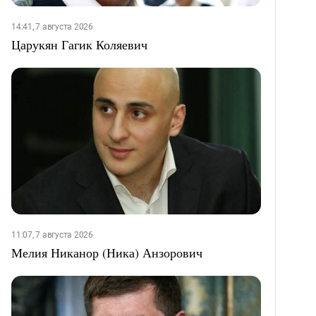
14:41, 7 августа 2026
Царукян Гагик Коляевич
11:07, 7 августа 2026
Мелия Никанор (Ника) Анзорович