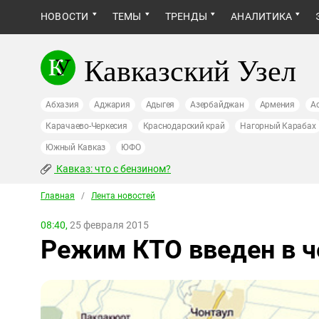
НОВОСТИ
ТЕМЫ
ТРЕНДЫ
АНАЛИТИКА
Кавказский Узел
Абхазия
Аджария
Адыгея
Азербайджан
Армения
А
Карачаево-Черкесия
Краснодарский край
Нагорный Карабах
Южный Кавказ
ЮФО
Кавказ: что с бензином?
Главная
/
Лента новостей
08:40,
25 февраля 2015
Режим КТО введен в ч