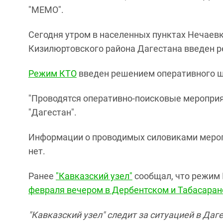
"МЕМО".
Сегодня утром в населенных пунктах Нечаевк
Кизилюртовского района Дагестана введен р
Режим КТО
введен решением оперативного шт
"Проводятся оперативно-поисковые мероприят
"Дагестан".
Информации о проводимых силовиками меропр
нет.
Ранее
"Кавказский узел"
сообщал, что режим 
февраля вечером в Дербентском и Табасаран
"Кавказский узел" следит за ситуацией в Даг