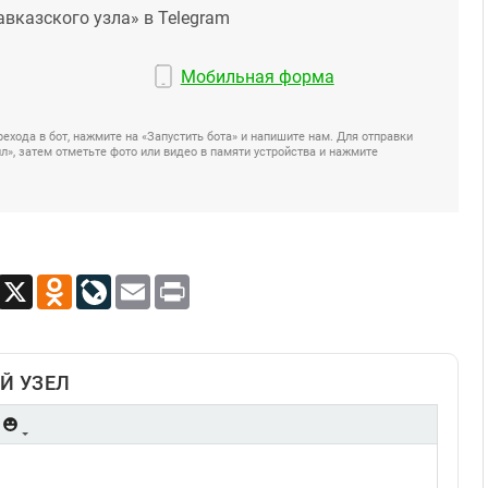
авказского узла» в Telegram
Мобильная форма
ехода в бот, нажмите на «Запустить бота» и напишите нам. Для отправки
», затем отметьте фото или видео в памяти устройства и нажмите
App
Viber
X
Odnoklassniki
LiveJournal
Email
Print
Й УЗЕЛ