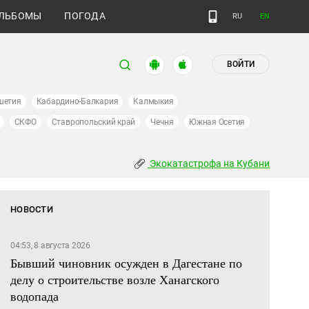
ЛЬБОМЫ
ПОГОДА
RU
EN
ВОЙТИ
шетия
Кабардино-Балкария
Калмыкия
СКФО
Ставропольский край
Чечня
Южная Осетия
Экокатастрофа на Кубани
НОВОСТИ
04:53, 8 августа 2026
Бывший чиновник осужден в Дагестане по
делу о строительстве возле Ханагского
водопада