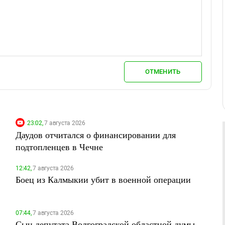
ОТМЕНИТЬ
23:02,
7 августа 2026
Даудов отчитался о финансировании для
подтопленцев в Чечне
12:42,
7 августа 2026
Боец из Калмыкии убит в военной операции
07:44,
7 августа 2026
Сын депутата Волгоградской областной думы