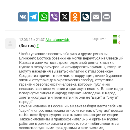
VK
Telegram
WhatsApp
Viber
X
Odnoklassniki
LiveJournal
Email
Print
0
Оценить:
12.03.15 в 21:37
Alan alanovskiy
0
(Знаток)
#
Чтобы уехавщие воевать в Сирию и другие регионы
Ближнего Востока боевики не могли вернуться на Северный
Кавказ и заниматься здесь подрывной деятельностью
нужно в первую очерель ликвидировать причины, которые
могут у населения вызвать симпатии к этим боевикам.
Среди этих причин, в том чсиле: коррупция, низкий уровень
жизни, отсутсвие демократических свобод, отсутствие
гарантии безопасности человека, который публично
высказывает свое мнение и критикует власть. Власти надо
повернутьс лицом к народу, слушать молодежь и народ,
хотеть их слушать и понимать, что они не "цари", а "слуги"
народа".
Пока чиновники в России и на Кавказе будут вести себя как
"цари" и к простым людям относиться как к "слугам", всегда
на Кавказе будет существовать риск эскалации ситуации.
Также силовикам и правоохранительным органам нужно
работать в рамках закона и вместо того, чтобы следить за
законопослушными гражданами и активистами,