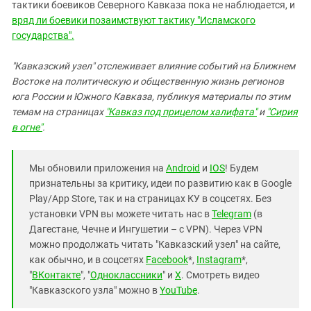
тактики боевиков Северного Кавказа пока не наблюдается, и
вряд ли боевики позаимствуют тактику "Исламского
государства".
"Кавказский узел" отслеживает влияние событий на Ближнем
Востоке на политическую и общественную жизнь регионов
юга России и Южного Кавказа, публикуя материалы по этим
темам на страницах
"Кавказ под прицелом халифата"
и
"Сирия
в огне"
.
Мы обновили приложения на
Android
и
IOS
! Будем
признательны за критику, идеи по развитию как в Google
Play/App Store, так и на страницах КУ в соцсетях. Без
установки VPN вы можете читать нас в
Telegram
(в
Дагестане, Чечне и Ингушетии – с VPN). Через VPN
можно продолжать читать "Кавказский узел" на сайте,
как обычно, и в соцсетях
Facebook
*,
Instagram
*,
"
ВКонтакте
", "
Одноклассники
" и
X
. Смотреть видео
"Кавказского узла" можно в
YouTube
.