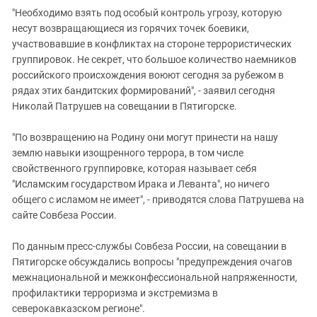
Южный Кавказ
"Необходимо взять под особый контроль угрозу, которую
ЮФО
несут возвращающиеся из горячих точек боевики,
участвовавшие в конфликтах на стороне террористических
группировок. Не секрет, что большое количество наемников
российского происхождения воюют сегодня за рубежом в
рядах этих бандитских формирований", - заявил сегодня
Николай Патрушев на совещании в Пятигорске.
"По возвращению на Родину они могут принести на нашу
землю навыки изощренного террора, в том числе
свойственного группировке, которая называет себя
"Исламским государством Ирака и Леванта", но ничего
общего с исламом не имеет", - приводятся слова Патрушева на
сайте Совбеза России.
По данным пресс-службы Совбеза России, на совещании в
Пятигорске обсуждались вопросы "предупреждения очагов
межнациональной и межконфессиональной напряженности,
профилактики терроризма и экстремизма в
северокавказском регионе".