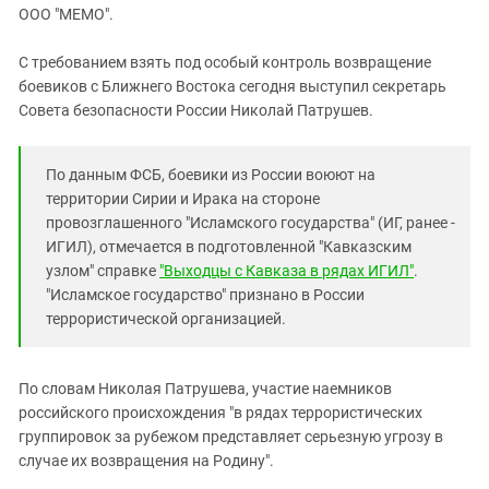
ЗАСТАВЛЯЕТ
ООО "МЕМО".
Дагестан
КАВКАЗ ЗА ПАЛЕСТИНУ
Ингушетия
ИНАКОМЫСЛИЕ В ЧЕЧНЕ
С требованием взять под особый контроль возвращение
боевиков с Ближнего Востока сегодня выступил секретарь
Кабардино-Балкария
ПРЕСЛЕДОВАНИЕ АКТИВИСТОВ
Совета безопасности России Николай Патрушев.
МОБИЛИЗАЦИЯ И ПРОТЕСТЫ
Калмыкия
Карачаево-Черкесия
По данным ФСБ, боевики из России воюют на
Краснодарский край
территории Сирии и Ирака на стороне
Нагорный Карабах
провозглашенного "Исламского государства" (ИГ, ранее -
ИГИЛ), отмечается в подготовленной "Кавказским
Российская Федерация
узлом" справке
"Выходцы с Кавказа в рядах ИГИЛ"
.
Ростовская область
"Исламское государство" признано в России
террористической организацией.
Северная Осетия - Алания
СКФО
По словам Николая Патрушева, участие наемников
Ставропольский край
российского происхождения "в рядах террористических
Чечня
группировок за рубежом представляет серьезную угрозу в
Южная Осетия
случае их возвращения на Родину".