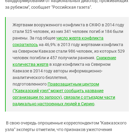
бандформирований от национальных диаспор, проживающих
за рубежом", сообщает "Российская газета".
Жертвами вооруженного конфликта в СКФО в 2014 году
стали 525 человек, из них 341 человек погиб и 184 были
ранены. За год общее
число жертв конфликта
сократилось
на 46,9%: в 2013 году жертвами конфликта
на Северном Кавказе стали 986 человек, из которых 529
человек погибли и 457 получили ранения.
Снижение
количества жертв
в ходе конфликта на Северном
Кавказе в 2014 году авторы информационно-
аналитического бюллетеня,
подготовленного
Правозащитным центром
("Кавказский узел" может сообщить название
организации по запросу)
,
связали с отъездом части
радикально настроенных людей в Сирию
.
В свою очередь опрошенные корреспондентом "Кавказского
узла" эксперты отметили, что признаков ужесточения