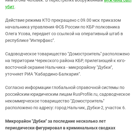
ним огонь человек. В перестрелке вооруженный
мужчина был
Южный Кавказ
убит
.
ЮФО
Действие режима КТО прекращено с 09.00 мск приказом
начальника управления ФСБ России по КБР полковника
Олега Усова, передает со ссылкой на оперативный штаб в
республике "Интерфакс".
Садоводческое товарищество "Домостроитель" расположено
на территории Черекского района КБР, прилегающей к юго-
восточной окраине Нальчика - микрорайону "Дубки",
уточняет РИА "Кабардино-Балкария".
Согласно информации глобальной справочной системы по
российским юридическим лицам RusProfile.ru, садоводческое
некоммерческое товарищество "Домостроитель"
расположено по адресу: город Нальчик, Дубки-2, участок 6.
Микрорайон "Дубки" за последние несколько лет
периодически фигурировал в криминальных сводках