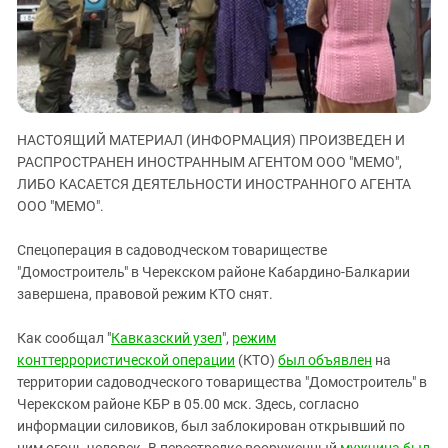
ЗАСТАВЛЯЕТ
Дагестан
КАВКАЗ ЗА ПАЛЕСТИНУ
Ингушетия
ИНАКОМЫСЛИЕ В ЧЕЧНЕ
Кабардино-Балкария
ПРЕСЛЕДОВАНИЕ АКТИВИСТОВ
МОБИЛИЗАЦИЯ И ПРОТЕСТЫ
Калмыкия
НАСТОЯЩИЙ МАТЕРИАЛ (ИНФОРМАЦИЯ) ПРОИЗВЕДЕН И
Карачаево-Черкесия
РАСПРОСТРАНЕН ИНОСТРАННЫМ АГЕНТОМ ООО "МЕМО",
Краснодарский край
ЛИБО КАСАЕТСЯ ДЕЯТЕЛЬНОСТИ ИНОСТРАННОГО АГЕНТА
Нагорный Карабах
ООО "МЕМО".
Российская Федерация
Спецоперация в садоводческом товариществе
Ростовская область
"Домостроитель" в Черекском районе Кабардино-Балкарии
завершена, правовой режим КТО снят.
Северная Осетия - Алания
СКФО
Как сообщал "
Кавказский узел
",
режим
Ставропольский край
конттеррористической операции
(КТО)
был объявлен
на
территории садоводческого товарищества "Домостроитель" в
Чечня
Черекском районе КБР в 05.00 мск. Здесь, согласно
Южная Осетия
информации силовиков, был заблокирован открывший по