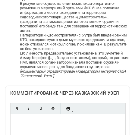
В результате осуществления комплекса оперативно-
розыскных мероприятий органами ФСБ была получена
информация о местонахождении на территории
садоводческого товарищества «Домостроитель»…
гражданина, занимающегося изготовлением оружия и
поставкой его бандитам для совершения террористических
актов.
На территории «Домостроителя» с 5 утра был введен режим
КТО, находящемуся в доме мужчине предложили сдаться,
но он отказался и открыл огонь по силовикам. В результате
он был уничтожен.
Его личность предварительно установлена, это 39-летний
Атмир Керефов ([...] , бандит со стажем), который, по данным
НАК, являлся организатором канала поставки оружия и
взрывчатых веществ для бандитских группировок.
[Комментарий отредактирован модератором интернет-СМИ
"Кавказский Узел"]
КОММЕНТИРОВАНИЕ ЧЕРЕЗ КАВКАЗСКИЙ УЗЕЛ