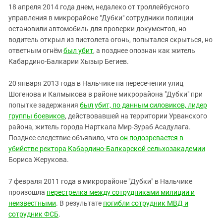
18 апреля 2014 года днем, недалеко от троллейбусного
управления в микрорайоне "Дубки" сотрудники полиции
остановили автомобиль для проверки документов, но
водитель открыл из пистолета огонь, попытался скрыться, но
ответным огнём
был убит
, а позднее опознан как житель
Кабардино-Балкарии Хызыр Бегиев.
20 января 2013 года в Нальчике на пересечении улиц
Шогенова и Калмыкова в районе микрорайона "Дубки" при
попытке задержания
был убит, по данным силовиков, лидер
группы боевиков
, действовавшей на территории Урванского
района, житель города Нарткала Мир-Зураб Асадулага.
Позднее следствие объявило, что
он подозревается в
убийстве ректора Кабардино-Балкарской сельхозакадемии
Бориса Жерукова.
7 февраля 2011 года в микрорайоне "Дубки" в Нальчике
произошла
перестрелка между сотрудниками милиции и
неизвестными
. В результате
погибли сотрудник МВД и
сотрудник ФСБ
.