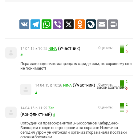
VK
Telegram
WhatsApp
Viber
X
Odnoklassniki
LiveJournal
Email
Print
2
(Участник)
Оценить:
14.04.15 в 10:25
NINA
0
#
Пора законадельно запрещать хариджизм, по хорошему они
не понимают!
2
(Участник)
Оценить:
14.04.15 в 10:26
NINA
законадательно.
0
#
2
Оценить:
14.04.15 в 11:29
Zen
0
(Конфликтный)
#
Сотрудники правоохранительных органов Кабардино-
Балкарии в ходе спецоперации на окраине Нальчика
сегодня утром уничтожили организатора канала поставки
оружия боевикам.