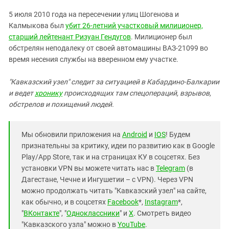
5 июля 2010 года на пересечении улиц Шогенова и
Калмыкова был
убит 26-летний участковый милиционер,
старший лейтенант Ризуан Гендугов
. Милиционер был
обстрелян неподалеку от своей автомашины ВАЗ-21099 во
время несения службы на вверенном ему участке.
"Кавказский узел"
следит за ситуацией в Кабардино-Балкарии
и ведет
хронику
происходящих там спецопераций, взрывов,
обстрелов и похищений людей.
Мы обновили приложения на
Android
и
IOS
! Будем
признательны за критику, идеи по развитию как в Google
Play/App Store, так и на страницах КУ в соцсетях. Без
установки VPN вы можете читать нас в
Telegram
(в
Дагестане, Чечне и Ингушетии – с VPN). Через VPN
можно продолжать читать "Кавказский узел" на сайте,
как обычно, и в соцсетях
Facebook
*,
Instagram
*,
"
ВКонтакте
", "
Одноклассники
" и
X
. Смотреть видео
"Кавказского узла" можно в
YouTube
.