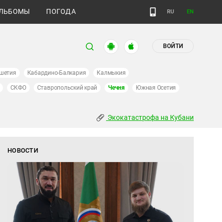
ЛЬБОМЫ
ПОГОДА
RU
EN
ВОЙТИ
шетия
Кабардино-Балкария
Калмыкия
СКФО
Ставропольский край
Чечня
Южная Осетия
Экокатастрофа на Кубани
НОВОСТИ