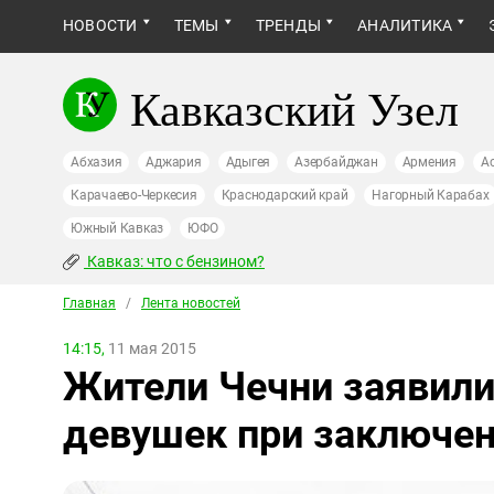
НОВОСТИ
ТЕМЫ
ТРЕНДЫ
АНАЛИТИКА
Кавказский Узел
Абхазия
Аджария
Адыгея
Азербайджан
Армения
А
Карачаево-Черкесия
Краснодарский край
Нагорный Карабах
Южный Кавказ
ЮФО
Кавказ: что с бензином?
Главная
/
Лента новостей
14:15,
11 мая 2015
Жители Чечни заявили
девушек при заключен