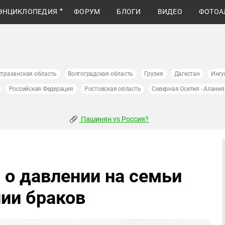
ЭНЦИКЛОПЕДИЯ
ФОРУМ
БЛОГИ
ВИДЕО
ФОТОА
страханская область
Волгоградская область
Грузия
Дагестан
Ингу
Российская Федерация
Ростовская область
Северная Осетия - Алания
Пашинян vs Россия?
 о давлении на семьи
ии браков