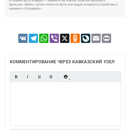
отправки фото и видео — нажмите на значок скрепки, выберите
функцию «Файл», затем отметьте фото или видео в памяти устройства и
нажмите «Отправить».
VK
Telegram
WhatsApp
Viber
X
Odnoklassniki
LiveJournal
Email
Print
КОММЕНТИРОВАНИЕ ЧЕРЕЗ КАВКАЗСКИЙ УЗЕЛ