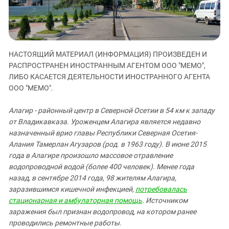
ЗАСТАВЛЯЕТ
Дагестан
КАВКАЗ ЗА ПАЛЕСТИНУ
Ингушетия
ИНАКОМЫСЛИЕ В ЧЕЧНЕ
Кабардино-Балкария
ПРЕСЛЕДОВАНИЕ АКТИВИСТОВ
МОБИЛИЗАЦИЯ И ПРОТЕСТЫ
НАСТОЯЩИЙ МАТЕРИАЛ (ИНФОРМАЦИЯ) ПРОИЗВЕДЕН И
Калмыкия
РАСПРОСТРАНЕН ИНОСТРАННЫМ АГЕНТОМ ООО "МЕМО",
Карачаево-Черкесия
ЛИБО КАСАЕТСЯ ДЕЯТЕЛЬНОСТИ ИНОСТРАННОГО АГЕНТА
ООО "МЕМО".
Краснодарский край
Нагорный Карабах
Алагир - районный центр в Северной Осетии в 54 км к западу
Российская Федерация
от Владикавказа. Уроженцем Алагира является недавно
назначенный врио главы Республики Северная Осетия-
Ростовская область
Алания Тамерлан Агузаров (род. в 1963 году). В июне 2015
Северная Осетия - Алания
года в Алагире произошло массовое отравление
водопроводной водой (более 400 человек). Менее года
СКФО
назад,
в сентябре 2014 года, 98 жителям Алагира,
Ставропольский край
заразившимся кишечной инфекцией,
потребовалась
Чечня
стационарная и амбулаторная помощь
. Источником
заражения
был
признан водопровод, на котором ранее
Южная Осетия
проводились ремонтные работы.