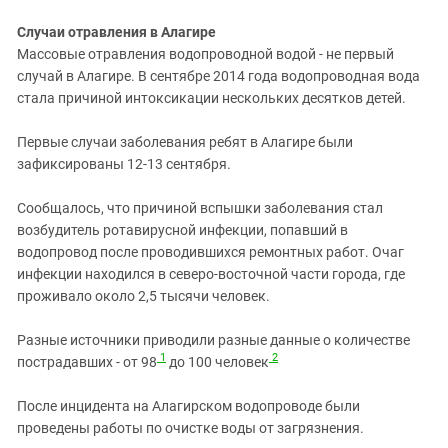
Южный Кавказ
Случаи отравления в Алагире
ЮФО
Массовые отравления водопроводной водой - не первый
случай в Алагире. В сентябре 2014 года водопроводная вода
стала причиной интоксикации нескольких десятков детей.
Первые случаи заболевания ребят в Алагире были
зафиксированы 12-13 сентября.
Сообщалось, что причиной вспышки заболевания стал
возбудитель ротавирусной инфекции, попавший в
водопровод после проводившихся ремонтных работ. Очаг
инфекции находился в северо-восточной части города, где
проживало около 2,5 тысячи человек.
Разные источники приводили разные данные о количестве
1
2
пострадавших - от 98
до 100 человек
После инцидента на Алагирском водопроводе были
проведены работы по очистке воды от загрязнения.