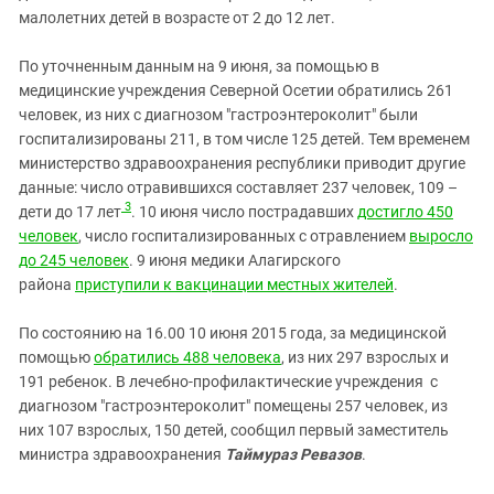
малолетних детей в возрасте от 2 до 12 лет.
По уточненным данным на 9 июня, за помощью в
медицинские учреждения Северной Осетии обратились 261
человек, из них с диагнозом "гастроэнтероколит" были
госпитализированы 211, в том числе 125 детей. Тем временем
министерство здравоохранения республики приводит другие
данные: число отравившихся составляет 237 человек, 109 –
3
дети до 17 лет
.
10 июня число пострадавших
достигло 450
человек
, число госпитализированных с отравлением
выросло
до 245 человек
. 9 июня медики Алагирского
района
приступили к вакцинации местных жителей
.
По состоянию на 16.00 10 июня 2015 года, за медицинской
помощью
обратились 488 человека
, из них 297 взрослых и
191 ребенок. В лечебно-профилактические учреждения с
диагнозом "гастроэнтероколит" помещены 257 человек, из
них 107 взрослых, 150 детей, сообщил первый заместитель
министра здравоохранения
Таймураз Ревазов
.