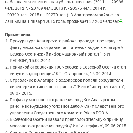
наблюдается естественная убыль населения (2011 г. - 20966
чел., 2012 г. - 20709 чел., 2013 г. - 20575 чел., 2014 г.
- 20399 чел., 2015 г. - 20270 чел.). В Алагирском районе, по
9
данным на 1 января 2015 года, проживает 37 260 человек
.
Примечания:
Прокуратура Алагирского района проводит проверку по
факту массового отравления питьевой водой в Алагире //
Северо-Осетинский информационный портал "15-Й
РЕГИОН", 15.09.2014.
Причиной отравления 100 человек в Северной Осетии стал
вирус в водопроводе // КП - Ставрополь, 15.09.2014.
Отравление в Алагире: в водопровод попали возбудители
дизентерии и кишечного гриппа // "Вести" интернет-газета",
09.07.2015.
По факту массового отравления людей в Алагирском
районе возбуждено уголовное дело // Сайт Следственного
управления Следственного комитета РФ по РСО-А.
В Северной Осетии назвали предположительную причину
массового отравления людей // ИА "Интерфакс", 09.06.2015.
Алагир // Энциклопедия "Города России".