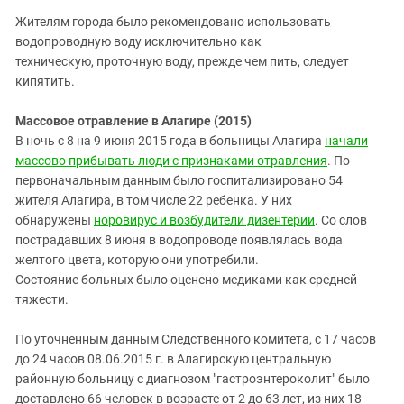
Жителям города было рекомендовано использовать
водопроводную воду исключительно как
техническую,
проточную воду, прежде чем пить, следует
кипятить.
Массовое отравление в Алагире (2015)
В ночь с 8 на 9 июня 2015 года в больницы Алагира
начали
массово прибывать люди с признаками отравления
. По
первоначальным данным было госпитализировано
54
жителя Алагира, в том числе 22 ребенка.
У них
обнаружены
норовирус и возбудители дизентерии
. Со слов
пострадавших 8 июня в водопроводе появлялась вода
желтого цвета, которую они употребили.
Состояние больных было оценено медиками как средней
тяжести.
По уточненным данным Следственного комитета, с 17 часов
до 24 часов 08.06.2015 г. в Алагирскую центральную
районную больницу с диагнозом "гастроэнтероколит" было
доставлено 66 человек в возрасте от 2 до 63 лет, из них 18