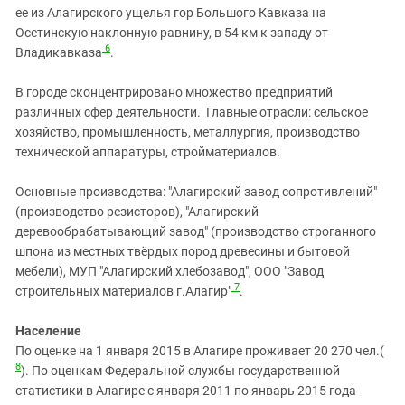
ее из Алагирского ущелья гор Большого Кавказа на
Осетинскую наклонную равнину, в 54 км к западу от
6
Владикавказа
.
В городе сконцентрировано множество предприятий
различных сфер деятельности. Главные отрасли: сельское
хозяйство, промышленность, металлургия, производство
технической аппаратуры, стройматериалов.
Основные производства: "Алагирский завод сопротивлений"
(производство резисторов), "Алагирский
деревообрабатывающий завод" (производство строганного
шпона из местных твёрдых пород древесины и бытовой
мебели), МУП "Алагирский хлебозавод", ООО "Завод
7
строительных материалов г.Алагир"
.
Население
По оценке на 1 января 2015 в Алагире проживает 20 270 чел.(
8
). По оценкам Федеральной службы государственной
статистики в Алагире с января 2011 по январь 2015 года