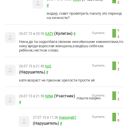
2
#
модер, совет проветрить палату это переход
на личности?
0
(Хулиган)
Оценить:
26.07.15 в 20:55
KATY
#
2
Нина,да ты задолбала своими никчёмными комментами,по
нику вроде взрослая женщина,а ведёшь себя как
ребёнок,честное слово.
1
Оценить:
26.07.15 в 21:45
tor2
2
(Нарушитель)
#
катя возраст не признак зрелости прости её
1
(Участник)
Оценить:
26.07.15 в 21:59
NINA
пошла нахрен.
2
#
1
Оценить:
27.07.15 в 11:26
marusya07
0
(Нарушитель)
#