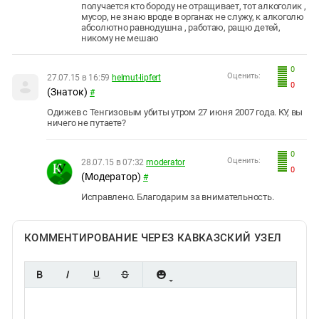
получается кто бороду не отращивает, тот алкоголик ,
мусор, не знаю вроде в органах не служу, к алкоголю
абсолютно равнодушна , работаю, ращю детей,
никому не мешаю
0
Оценить:
27.07.15 в 16:59
helmut-lipfert
0
(Знаток)
#
Одижев с Тенгизовым убиты утром 27 июня 2007 года. КУ, вы
ничего не путаете?
0
Оценить:
28.07.15 в 07:32
moderator
0
(Модератор)
#
Исправлено. Благодарим за внимательность.
КОММЕНТИРОВАНИЕ ЧЕРЕЗ КАВКАЗСКИЙ УЗЕЛ