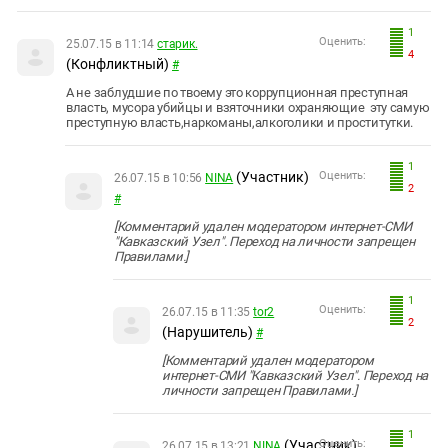
1
Оценить:
25.07.15 в 11:14
старик.
4
(Конфликтный)
#
А не заблудшие по твоему это коррупционная преступная
власть, мусора убийцы и взяточники охраняющие эту самую
преступную власть,наркоманы,алкоголики и проститутки.
1
(Участник)
Оценить:
26.07.15 в 10:56
NINA
2
#
[Комментарий удален модератором интернет-СМИ
"Кавказский Узел". Переход на личности запрещен
Правилами.]
1
Оценить:
26.07.15 в 11:35
tor2
2
(Нарушитель)
#
[Комментарий удален модератором
интернет-СМИ "Кавказский Узел". Переход на
личности запрещен Правилами.]
1
(Участник)
Оценить:
26.07.15 в 13:21
NINA