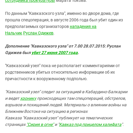
сотрудника прокуратуры
Марата Токова.
По данным "Кавказского узла", именно во дворе дома, где
прошла спецоперация, в августе 2006 года был убит один из
предполагаемых организаторов
нападения на
Нальчик
Руслан Одижев
.
Дополнение "Кавказского узла" от 7.00 28.07.2015: Руслан
Одижев был
убит 27 июня 2007 года
.
"Кавказский узел" пока не располагает комментариями от
родственников убитых относительно информации об их
причастности к вооруженному подполью.
"Кавказский узел" следит за ситуацией в Кабардино-Балкарии
и ведет
хронику
происходящих там спецопераций, обстрелов,
взрывов и похищений людей.
Материалы о влиянии войны на
Ближнем Востоке на ситуацию в регионах
Кавказа "Кавказский узел" публикует на тематических
страницах
"Сирия в огне"
и "
Кавказ под прицелом халифата
".