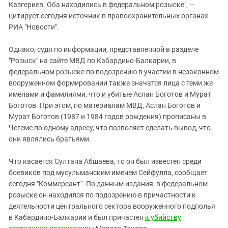
Казгериев. Оба находились в федеральном розыске", —
цитирует сегодня источник в правоохранительных органах
РИА "Новости".
Однако, судя по информации, представленной в разделе
"Розыск" на сайте МВД по Кабардино-Балкарии, в
федеральном розыске по подозрению в участии в незаконном
вооруженном формировании также значатся лица с теми же
именами и фамилиями, что и убитые Аслан Боготов и Мурат
Боготов. При этом, по материалам МВД, Аслан Боготов и
Мурат Боготов (1987 и 1984 годов рождения) прописаны в
Чегеме по одному адресу, что позволяет сделать вывод, что
они являлись братьями.
Что касается Султана Абшаева, то он был известен среди
боевиков под мусульманским именем Сейфулла, сообщает
сегодня "Коммерсант". По данным издания, в федеральном
розыске он находился по подозрению в причастности к
деятельности центрального сектора вооруженного подполья
в Кабардино-Балкарии и был причастен
к убийству