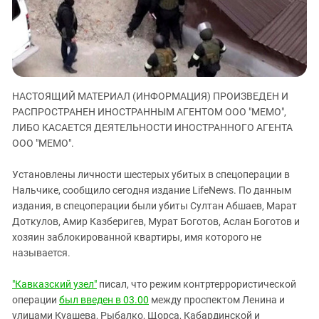
ЗАСТАВЛЯЕТ
Дагестан
КАВКАЗ ЗА ПАЛЕСТИНУ
Ингушетия
ИНАКОМЫСЛИЕ В ЧЕЧНЕ
Кабардино-Балкария
ПРЕСЛЕДОВАНИЕ АКТИВИСТОВ
МОБИЛИЗАЦИЯ И ПРОТЕСТЫ
Калмыкия
НАСТОЯЩИЙ МАТЕРИАЛ (ИНФОРМАЦИЯ) ПРОИЗВЕДЕН И
Карачаево-Черкесия
РАСПРОСТРАНЕН ИНОСТРАННЫМ АГЕНТОМ ООО "МЕМО",
Краснодарский край
ЛИБО КАСАЕТСЯ ДЕЯТЕЛЬНОСТИ ИНОСТРАННОГО АГЕНТА
ООО "МЕМО".
Нагорный Карабах
Российская Федерация
Установлены личности шестерых убитых в спецоперации в
Ростовская область
Нальчике, сообщило сегодня издание LifeNews. По данным
издания, в спецоперации были убиты Султан Абшаев, Марат
Северная Осетия - Алания
Доткулов, Амир Казберигев, Мурат Боготов, Аслан Боготов и
СКФО
хозяин заблокированной квартиры, имя которого не
называется.
Ставропольский край
Чечня
"Кавказский узел"
писал, что режим контртеррористической
Южная Осетия
операции
был введен в 03.00
между проспектом Ленина и
улицами Куашева, Рыбалко, Щорса, Кабардинской и