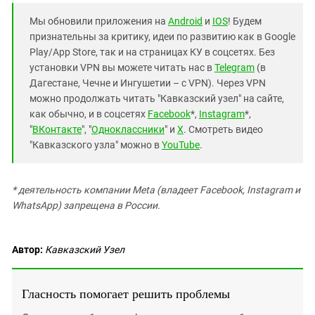
Мы обновили приложения на
Android
и
IOS
! Будем
признательны за критику, идеи по развитию как в Google
Play/App Store, так и на страницах КУ в соцсетях. Без
установки VPN вы можете читать нас в
Telegram
(в
Дагестане, Чечне и Ингушетии – с VPN). Через VPN
можно продолжать читать "Кавказский узел" на сайте,
как обычно, и в соцсетях
Facebook
*,
Instagram
*,
"
ВКонтакте
", "
Одноклассники
" и
X
. Смотреть видео
"Кавказского узла" можно в
YouTube
.
* деятельность компании Meta (владеет Facebook, Instagram и
WhatsApp) запрещена в России.
Автор:
Кавказский Узел
Гласность помогает решить проблемы