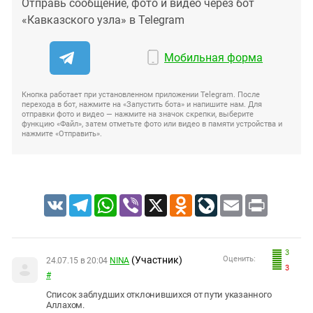
Отправь сообщение, фото и видео через бот
«Кавказского узла» в Telegram
Мобильная форма
Кнопка работает при установленном приложении Telegram. После
перехода в бот, нажмите на «Запустить бота» и напишите нам. Для
отправки фото и видео — нажмите на значок скрепки, выберите
функцию «Файл», затем отметьте фото или видео в памяти устройства и
нажмите «Отправить».
VK
Telegram
WhatsApp
Viber
X
Odnoklassniki
LiveJournal
Email
Print
3
(Участник)
Оценить:
24.07.15 в 20:04
NINA
3
#
Список заблудших отклонившихся от пути указанного
Аллахом.