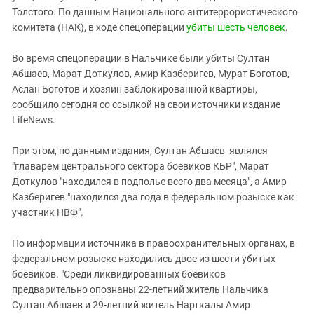
Южный Кавказ
Толстого. По данным Национального антитеррористического
ЮФО
комитета (НАК), в ходе спецоперации
убиты шесть человек
.
Во время спецоперации в Нальчике были убиты Султан
Абшаев, Марат Доткулов, Амир Казберигев, Мурат Боготов,
Аслан Боготов и хозяин заблокированной квартиры,
сообщило сегодня со ссылкой на свои источники издание
LifeNews.
При этом, по данным издания, Султан Абшаев являлся
"главарем центрального сектора боевиков КБР", Марат
Доткулов "находился в подполье всего два месяца", а Амир
Казберигев "находился два года в федеральном розыске как
участник НВФ".
По информации источника в правоохранительных органах, в
федеральном розыске находились двое из шести убитых
боевиков. "Среди ликвидированных боевиков
предварительно опознаны 22-летний житель Нальчика
Султан Абшаев и 29-летний житель Нарткалы Амир