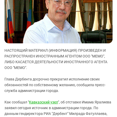
ЗАСТАВЛЯЕТ
Дагестан
КАВКАЗ ЗА ПАЛЕСТИНУ
Ингушетия
ИНАКОМЫСЛИЕ В ЧЕЧНЕ
Кабардино-Балкария
ПРЕСЛЕДОВАНИЕ АКТИВИСТОВ
МОБИЛИЗАЦИЯ И ПРОТЕСТЫ
Калмыкия
Карачаево-Черкесия
Краснодарский край
НАСТОЯЩИЙ МАТЕРИАЛ (ИНФОРМАЦИЯ) ПРОИЗВЕДЕН И
Нагорный Карабах
РАСПРОСТРАНЕН ИНОСТРАННЫМ АГЕНТОМ ООО "МЕМО",
Российская Федерация
ЛИБО КАСАЕТСЯ ДЕЯТЕЛЬНОСТИ ИНОСТРАННОГО АГЕНТА
ООО "МЕМО".
Ростовская область
Северная Осетия - Алания
Глава Дербента досрочно прекратил исполнение своих
обязанностей по собственному желанию, сообщила пресс-
СКФО
служба администрации города.
Ставропольский край
Чечня
Как сообщал "
Кавказский узел
", об отставке Имама Яралиева
заявил сегодня источник в администрации города. По
Южная Осетия
данным гендиректора РИА "Дербент" Милрада Фатуллаева,