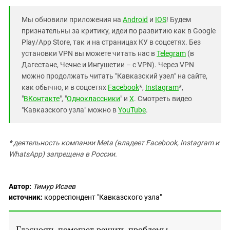
Мы обновили приложения на
Android
и
IOS
! Будем
признательны за критику, идеи по развитию как в Google
Play/App Store, так и на страницах КУ в соцсетях. Без
установки VPN вы можете читать нас в
Telegram
(в
Дагестане, Чечне и Ингушетии – с VPN). Через VPN
можно продолжать читать "Кавказский узел" на сайте,
как обычно, и в соцсетях
Facebook
*,
Instagram
*,
"
ВКонтакте
", "
Одноклассники
" и
X
. Смотреть видео
"Кавказского узла" можно в
YouTube
.
* деятельность компании Meta (владеет Facebook, Instagram и
WhatsApp) запрещена в России.
Автор:
Тимур Исаев
источник:
корреспондент "Кавказского узла"
Гласность помогает решить проблемы