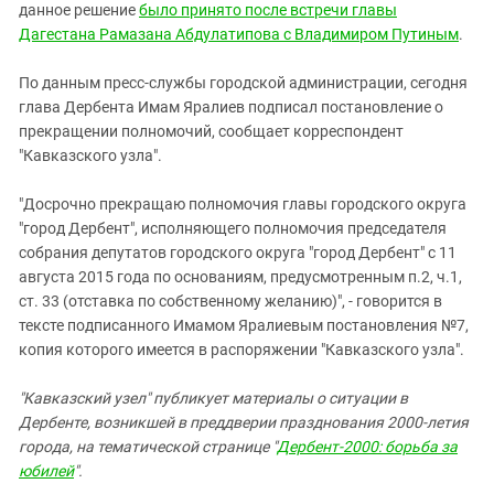
Южный Кавказ
данное решение
было принято после встречи главы
Дагестана Рамазана Абдулатипова с Владимиром Путиным
.
ЮФО
По данным пресс-службы городской администрации, сегодня
глава Дербента Имам Яралиев подписал постановление о
прекращении полномочий, сообщает корреспондент
"Кавказского узла".
"Досрочно прекращаю полномочия главы городского округа
"город Дербент", исполняющего полномочия председателя
собрания депутатов городского округа "город Дербент" с 11
августа 2015 года по основаниям, предусмотренным п.2, ч.1,
ст. 33 (отставка по собственному желанию)", - говорится в
тексте подписанного Имамом Яралиевым постановления №7,
копия которого имеется в распоряжении "Кавказского узла".
"Кавказский узел" публикует материалы о ситуации в
Дербенте, возникшей в преддверии празднования 2000-летия
города, на тематической странице "
Дербент-2000: борьба за
юбилей
".