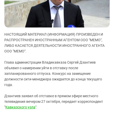
ЗАСТАВЛЯЕТ
Дагестан
КАВКАЗ ЗА ПАЛЕСТИНУ
Ингушетия
ИНАКОМЫСЛИЕ В ЧЕЧНЕ
Кабардино-Балкария
ПРЕСЛЕДОВАНИЕ АКТИВИСТОВ
МОБИЛИЗАЦИЯ И ПРОТЕСТЫ
Калмыкия
НАСТОЯЩИЙ МАТЕРИАЛ (ИНФОРМАЦИЯ) ПРОИЗВЕДЕН И
Карачаево-Черкесия
РАСПРОСТРАНЕН ИНОСТРАННЫМ АГЕНТОМ ООО "МЕМО",
Краснодарский край
ЛИБО КАСАЕТСЯ ДЕЯТЕЛЬНОСТИ ИНОСТРАННОГО АГЕНТА
ООО "МЕМО".
Нагорный Карабах
Российская Федерация
Глава администрации Владикавказа Сергей Дзантиев
Ростовская область
объявил о намерении уйти в отставку после
запланированного отпуска. Конкурс на замещение
Северная Осетия - Алания
должности сити-менеджера ожидается до конца текущего
СКФО
года.
Ставропольский край
Дзантиев заявил об отставке в прямом эфире местного
Чечня
телевидения вечером 27 октября, передает корреспондент
Южная Осетия
"
Кавказского узла
".