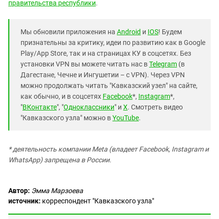
правительства республики
.
Мы обновили приложения на
Android
и
IOS
! Будем
признательны за критику, идеи по развитию как в Google
Play/App Store, так и на страницах КУ в соцсетях. Без
установки VPN вы можете читать нас в
Telegram
(в
Дагестане, Чечне и Ингушетии – с VPN). Через VPN
можно продолжать читать "Кавказский узел" на сайте,
как обычно, и в соцсетях
Facebook
*,
Instagram
*,
"
ВКонтакте
", "
Одноклассники
" и
X
. Смотреть видео
"Кавказского узла" можно в
YouTube
.
* деятельность компании Meta (владеет Facebook, Instagram и
WhatsApp) запрещена в России.
Автор:
Эмма Марзоева
источник:
корреспондент "Кавказского узла"