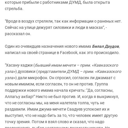
которые прибыли с работниками ДУМД, была открыта
стрельба.
"Вроде в воздух стреляли, так как информации о раненых нет.
Сейчас на улице дежурят силовики и люди в масках", -
рассказал он.
Один из очевидцев назначения нового имама
Билал Даудов
,
написал на своей странице в Facebook, как это происходило.
"Хасану-хаджи (
бывший имам мечети – прим. «Кавказского
узла»
) духовики (
представители ДУМД – прим. «Кавказского
узла»
) дали микрофон. Он спросил, согласен ли джамаат с
новым имамом, если согласен, то он не против. Группа
поддержки нового имама начала кричать: "Да, согласны,
Аллагьу акбар!" Никто не был против. И, когда я выкрикнул,
что не согласны мы, на меня налетела толпа, чуть не
раздавили. Имам джума-мечети Саадуев успокоил их и
выступил, что не надо бить за то, что человек имеет другую
точку зрения. Потом я взял слово и сказал, что надо
предоставить выбор настоящему джамаату мечети. Но