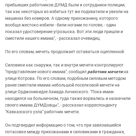
прибывших работников ДУМД были и сотрудники полиции,
так как некоторых из избитых тут же подхватили и увезли на
машинах без номеров. А одному прихожанину, которого
вообще жестоко избили - били ногами по голове, - один
показал удостоверение угрозыска. Вот эти люди пришли и
сместили нашего имама", - рассказал очевидец.
По его словам, мечеть продолжает оставаться оцепленной.
Силовики как снаружи, так и внутри мечети контролируют
"представление нового имама", сообщил
работник мечети
на
улице Котрова. По его словам, подобным силовым методом
ранее сместили имама небольшой поселковой мечети на
улице Орджоникидзе Ахмада Анчихского. "Пока имам
находился на больничном, туда также ворвались и назначили
своего имама ДУМДовцы", - рассказал корреспонденту
"Кавказского узла" работник мечети.
Он подтвердил информацию о том, что при завязавшейся
потасовке между прихожанами и силовиками в гражданке,