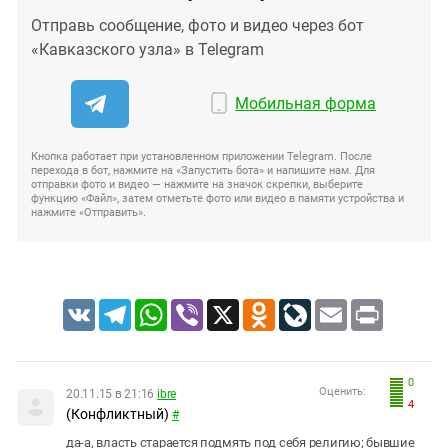
Отправь сообщение, фото и видео через бот
«Кавказского узла» в Telegram
Мобильная форма
Кнопка работает при установленном приложении Telegram. После
перехода в бот, нажмите на «Запустить бота» и напишите нам. Для
отправки фото и видео — нажмите на значок скрепки, выберите
функцию «Файл», затем отметьте фото или видео в памяти устройства и
нажмите «Отправить».
VK
Telegram
WhatsApp
Viber
X
Odnoklassniki
LiveJournal
Email
Print
0
Оценить:
20.11.15 в 21:16
ibre
4
(Конфликтный)
#
да-а, власть старается подмять под себя религию; бывшие