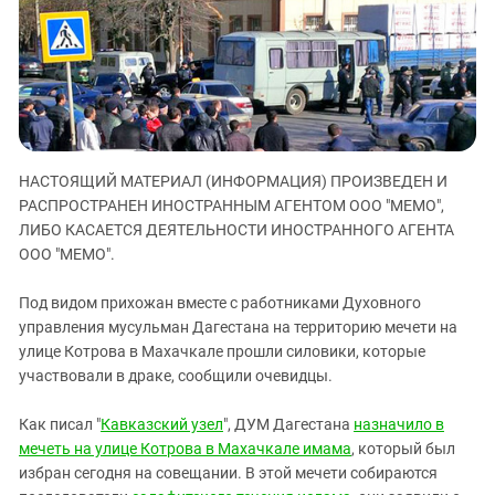
ЗАСТАВЛЯЕТ
Дагестан
КАВКАЗ ЗА ПАЛЕСТИНУ
Ингушетия
ИНАКОМЫСЛИЕ В ЧЕЧНЕ
Кабардино-Балкария
ПРЕСЛЕДОВАНИЕ АКТИВИСТОВ
МОБИЛИЗАЦИЯ И ПРОТЕСТЫ
Калмыкия
Карачаево-Черкесия
НАСТОЯЩИЙ МАТЕРИАЛ (ИНФОРМАЦИЯ) ПРОИЗВЕДЕН И
Краснодарский край
РАСПРОСТРАНЕН ИНОСТРАННЫМ АГЕНТОМ ООО "МЕМО",
Нагорный Карабах
ЛИБО КАСАЕТСЯ ДЕЯТЕЛЬНОСТИ ИНОСТРАННОГО АГЕНТА
ООО "МЕМО".
Российская Федерация
Ростовская область
Под видом прихожан вместе с работниками Духовного
управления мусульман Дагестана на территорию мечети на
Северная Осетия - Алания
улице Котрова в Махачкале прошли силовики, которые
СКФО
участвовали в драке, сообщили очевидцы.
Ставропольский край
Как писал "
Кавказский узел
", ДУМ Дагестана
назначило в
Чечня
мечеть на улице Котрова в Махачкале имама
, который был
Южная Осетия
избран сегодня на совещании. В этой мечети собираются