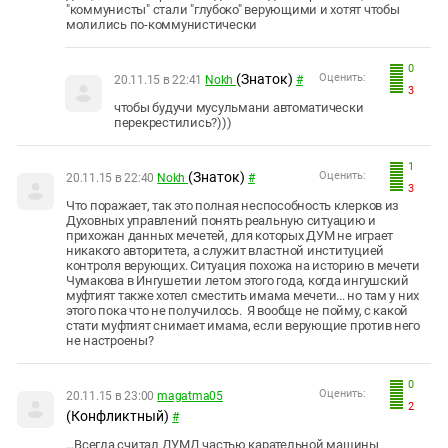
"коммунисты" стали "глубоко" верующими и хотят чтобы
молились по-коммунистически
0
(Знаток)
Оценить:
20.11.15 в 22:41
Nokh
#
3
чтобы будучи мусульмани автоматически
перекрестились?)))
1
(Знаток)
Оценить:
20.11.15 в 22:40
Nokh
#
3
Что поражает, так это полная неспособность клерков из
Духовных управлений понять реальную ситуацию и
прихожан данных мечетей, для которых ДУМ не играет
никакого авторитета, а служит властной институцией
контроля верующих. Ситуация похожа на историю в мечети
Чумакова в Ингушетии летом этого года, когда ингушский
муфтият также хотел сместить имама мечети... но там у них
этого пока что не получилось. Я вообще не пойму, с какой
стати муфтият снимает имама, если верующие против него
не настроены?
0
Оценить:
20.11.15 в 23:00
magatma05
2
(Конфликтный)
#
...Всегда считал ДУМД частью карательной машины