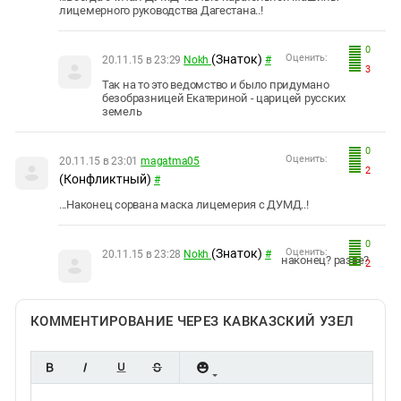
лицемерного руководства Дагестана..!
0
(Знаток)
Оценить:
20.11.15 в 23:29
Nokh
#
3
Так на то это ведомство и было придумано
безобразницей Екатериной - царицей русских
земель
0
Оценить:
20.11.15 в 23:01
magatma05
2
(Конфликтный)
#
...Наконец сорвана маска лицемерия с ДУМД..!
0
(Знаток)
Оценить:
20.11.15 в 23:28
Nokh
#
наконец? разве?
2
КОММЕНТИРОВАНИЕ ЧЕРЕЗ КАВКАЗСКИЙ УЗЕЛ