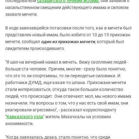
последователи
салафитского течения ислама
, они заявили о
Южный Кавказ
насильственном смещении действующего имама и силовом
ЮФО
захвате мечети.
В ходе завязавшейся потасовки после того, как в мечети был
представлен новый имам, было избито от 10 до 15 прихожан
мечети, сообщил
один из прихожан мечети
, который был
свидетелем происходившего.
"Я шел на вечерний намаз в мечеть. Вижу скопление людей -
больше ста человек. Причем, многие - сразу было понятно,
что это то ли спортсмены, то ли переодетые силовики. И
работники ДУМД, еще какая-то шпана. Прихожане мечети
стали интересоваться, откуда такое большое количество
людей, что происходит. Они отвечают: мол, мы нового имама
назначили. На вопросы о том, что у нас есть свой имам, они
реагировали агрессивно", - рассказал корреспонденту
"
Кавказского узла
" житель Махачкалы на условиях
анонимности.
"Когда завязалась драка, стало понятно, что среди