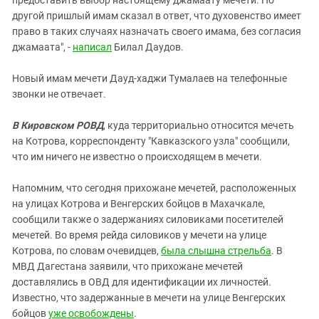
другой пришлый имам сказал в ответ, что духовенство имеет
право в таких случаях назначать своего имама, без согласия
джамаата", -
написал
Билал Даудов.
Новый имам мечети Дауд-хаджи Тумалаев на телефонные
звонки не отвечает.
В Кировском РОВД
, куда территориально относится мечеть
на Котрова, корреспонденту "Кавказского узла" сообщили,
что им ничего не известно о происходящем в мечети.
Напомним, что сегодня прихожане мечетей, расположенных
на улицах Котрова и Венгерских бойцов в Махачкале,
сообщили также о задержаниях силовиками посетителей
мечетей. Во время рейда силовиков у мечети на улице
Котрова, по словам очевидцев,
была слышна стрельба
. В
МВД Дагестана заявили, что прихожане мечетей
доставлялись в ОВД для идентификации их личностей.
Известно, что задержанные в мечети на улице Венгерских
бойцов
уже освобождены
.