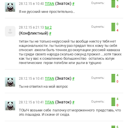
4
(Знаток)
Оценить:
28.12.15 в 10:40
TITAN
#
0
Я не русский мне простительно...
0
Оценить:
28.12.15 в 21:13
tor 2
4
(Конфликтный)
#
титан ты не только нерусский ты вообще никто у тебя нет
национальности .ты тысячу раз предал тех к кому ты себя
относил .ежели быть точнее до оккупации россией кавказа
ты среди своего народа сколько секунд прожил ....хотя таких
как ты у вас к сожалению большинство остались холуи
генетические герои погибли или ушли в турцию
4
(Знаток)
Оценить:
28.12.15 в 10:41
TITAN
#
0
Ты не ответил на мой вопрос
4
(Знаток)
Оценить:
28.12.15 в 10:41
TITAN
#
0
ТОЫЧ возьми себе палочку от мороженного представь, что
это лошадка. И скачи от сюда.
6