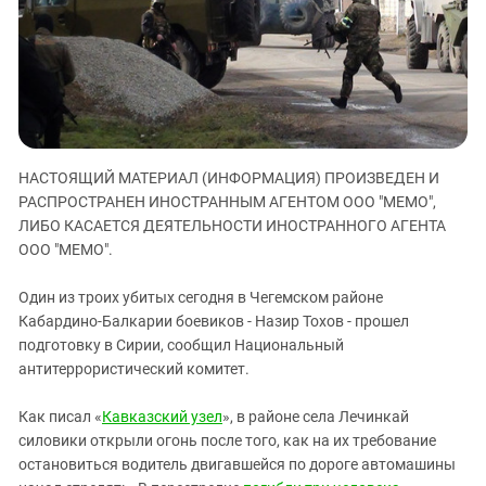
ЗАСТАВЛЯЕТ
Дагестан
КАВКАЗ ЗА ПАЛЕСТИНУ
Ингушетия
ИНАКОМЫСЛИЕ В ЧЕЧНЕ
Кабардино-Балкария
ПРЕСЛЕДОВАНИЕ АКТИВИСТОВ
МОБИЛИЗАЦИЯ И ПРОТЕСТЫ
Калмыкия
Карачаево-Черкесия
НАСТОЯЩИЙ МАТЕРИАЛ (ИНФОРМАЦИЯ) ПРОИЗВЕДЕН И
Краснодарский край
РАСПРОСТРАНЕН ИНОСТРАННЫМ АГЕНТОМ ООО "МЕМО",
Нагорный Карабах
ЛИБО КАСАЕТСЯ ДЕЯТЕЛЬНОСТИ ИНОСТРАННОГО АГЕНТА
ООО "МЕМО".
Российская Федерация
Ростовская область
Один из троих убитых сегодня в Чегемском районе
Кабардино-Балкарии боевиков - Назир Тохов - прошел
Северная Осетия - Алания
подготовку в Сирии, сообщил Национальный
СКФО
антитеррористический комитет.
Ставропольский край
Как писал «
Кавказский узел
», в районе села Лечинкай
Чечня
силовики открыли огонь после того, как на их требование
Южная Осетия
остановиться водитель двигавшейся по дороге автомашины