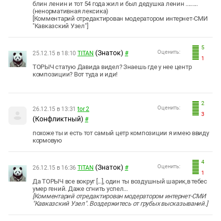
блин ленин и тот 54 года жил и был дедушка ленин .........
(ненормативная лексика)
[Комментарий отредактирован модератором интернет-СМИ
"Кавказский Узел"]
5
(Знаток)
Оценить:
25.12.15 в 18:10
TITAN
#
1
ТОРЫЧ
статую Давида видел? Знаешь где у нее центр
композиции? Вот туда и иди!
2
Оценить:
26.12.15 в 13:31
tor 2
3
(Конфликтный)
#
похоже ты и есть тот самый цетр композиции я имею ввиду
кормовую
4
(Знаток)
Оценить:
26.12.15 в 16:36
TITAN
#
1
Да ТОРЫЧ все вокруг [...], один ты воздушный шарик,в тебес
умер гений. Даже сгнить успел...
[Комментарий отредактирован модератором интернет-СМИ
"Кавказский Узел". Воздержитесь от грубых высказываний.]