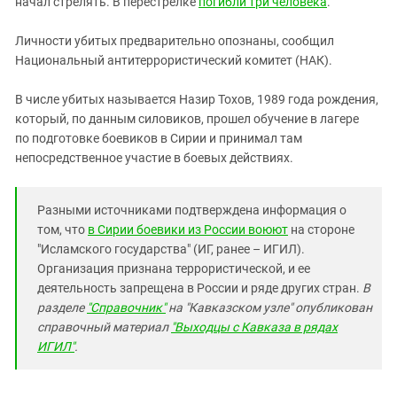
начал стрелять. В перестрелке
погибли три человека
.
Южный Кавказ
ЮФО
Личности убитых предварительно опознаны, сообщил
Национальный антитеррористический комитет (НАК).
В числе убитых называется Назир Тохов, 1989 года рождения,
который, по данным силовиков, прошел обучение в лагере
по подготовке боевиков в Сирии и принимал там
непосредственное участие в боевых действиях.
Разными источниками подтверждена информация о
том, что
в Сирии боевики из России воюют
на стороне
"Исламского государства" (ИГ, ранее – ИГИЛ).
Организация признана террористической, и ее
деятельность запрещена в России и ряде других стран.
В
разделе
"Справочник"
на "Кавказском узле" опубликован
справочный материал
"Выходцы с Кавказа в рядах
ИГИЛ"
.