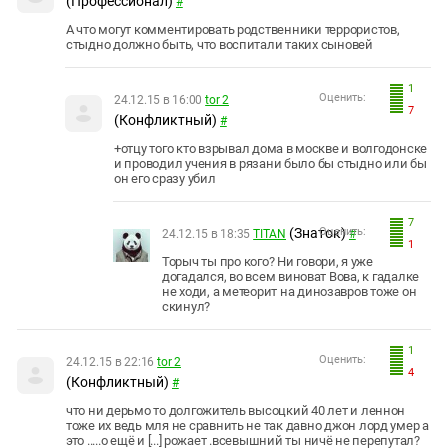
(Профессионал)
#
А что могут комментировать родственники террористов,
стыдно должно быть, что воспитали таких сыновей
1
Оценить:
24.12.15 в 16:00
tor 2
7
(Конфликтный)
#
+отцу того кто взрывал дома в москве и волгодонске
и проводил учения в рязани было бы стыдно или бы
он его сразу убил
7
(Знаток)
Оценить:
24.12.15 в 18:35
TITAN
#
1
Торыч ты про кого? Ни говори, я уже
догадался, во всем виноват Вова, к гадалке
не ходи, а метеорит на динозавров тоже он
скинул?
1
Оценить:
24.12.15 в 22:16
tor 2
4
(Конфликтный)
#
что ни дерьмо то долгожитель высоцкий 40 лет и леннон
тоже их ведь мля не сравнить не так давно джон лорд умер а
это .....о ещё и [...] рожает .всевышний ты ничё не перепутал?