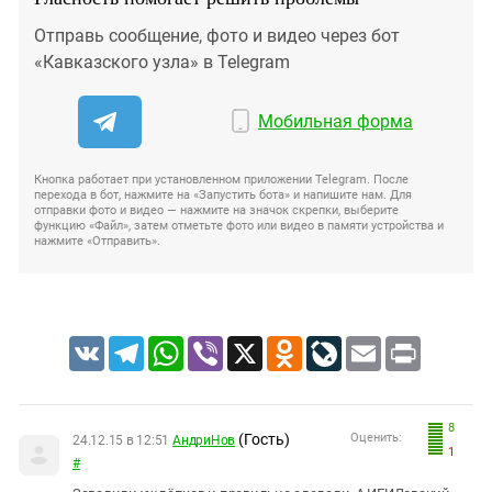
Отправь сообщение, фото и видео через бот
«Кавказского узла» в Telegram
Мобильная форма
Кнопка работает при установленном приложении Telegram. После
перехода в бот, нажмите на «Запустить бота» и напишите нам. Для
отправки фото и видео — нажмите на значок скрепки, выберите
функцию «Файл», затем отметьте фото или видео в памяти устройства и
нажмите «Отправить».
VK
Telegram
WhatsApp
Viber
X
Odnoklassniki
LiveJournal
Email
Print
8
(Гость)
Оценить:
24.12.15 в 12:51
АндриНов
1
#