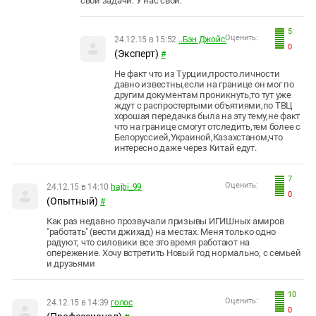
свои задачи. У нас свои.
5
Оценить:
24.12.15 в 15:52
..Бэн Джойс.
0
(Эксперт)
#
Не факт что из Турции,просто личности
давно известны,если на границе он мог по
другим документам проникнуть,то тут уже
ждут с распростертыми объятиями,по ТВЦ
хорошая передачка была на эту тему,не факт
что на границе смогут отследить,тем более с
Белоруссией,Украиной,Казахстаном,что
интересно даже через Китай едут.
7
Оценить:
24.12.15 в 14:10
hajbi_99
0
(Опытный)
#
Как раз недавно прозвучали призывы ИГИШных амиров
"работать" (вести джихад) на местах. Меня только одно
радуют, что силовики все это время работают на
опережение. Хочу встретить Новый год нормально, с семьей
и друзьями
10
Оценить:
24.12.15 в 14:39
голос
0