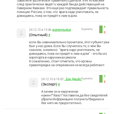
Завалили ушлёпков и правильно сделали. А ИГИЛовский
след практически ведёт к каждой банде действующей на
Северном Кавказе. Это ещё раз подтверждает правильность
позиции России, о том, что врага надо уничтожать, не
дожидаясь, пока он придёт к нам в дом.
4
Оценить:
24.12.15 в 15:46
arznevmuskia
0
(Опытный)
#
если Вы невнимательно прочитали, этот субъект уже
был у нас дома. Если бы случилось то, о чем Вы
сказали, а именно:
"врага надо уничтожать, не
дожидаясь, пока он придёт к нам в дом" - его бы из
аэропорта в наручниках увезли.
К сожалению, стоит отметить, что органы
правопорядка на опережение не всегда работают.
3
Оценить:
24.12.15 в 16:02
..Бэн Джойс.
0
(Эксперт)
#
А зачем он в наручниках
нужен?"Хвост"поставили,да без свидетелей
убрали.Информацию получить?Видимо и
без него ее предостаточно.