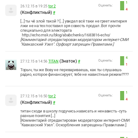
1
Оценить:
26.12.15 в 19:25
tor 2
4
(Конфликтный)
#
[...] ты чё злой такой ? [...] увидел всё таки не греет империя
лжи не на тех поставил зря совесть продал .Вот прочти
специально для электората
http://echo.msk.ru/blog/ababchenko/1683816-echo/
[Комментарий отредактирован модератором интернет-СМИ
"Кавказский Узел". Орфоарт запрещен Правилами.]
4
(Знаток)
Оценить:
27.12.15 в 14:56
TITAN
#
1
Торыч, ты же Вову не перевариваешь, как ты слушаешь
радио, которое финансирует, тебе не навистныи режим????
1
Оценить:
27.12.15 в 16:50
tor 2
4
(Конфликтный)
#
титан сходи в школу подучись.нависать и ненависть -суть
разные понятия [...]
[Комментарий отредактирован модератором интернет-СМИ
"Кавказский Узел". Оскорбления запрещены Правилами.]