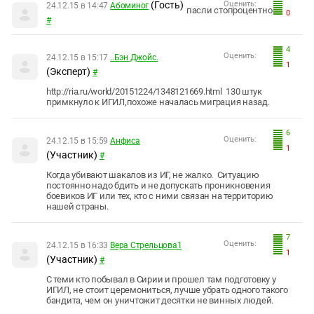
(Гость)
Оценить:
24.12.15 в 14:47
Абоминог
пасли стопроцентно
0
#
4
Оценить:
24.12.15 в 15:17
..Бэн Джойс.
1
(Эксперт)
#
http://ria.ru/world/20151224/1348121669.html 130 штук
примкнуло к ИГИЛ,похоже началась миграция назад.
6
Оценить:
24.12.15 в 15:59
Анфиса
1
(Участник)
#
Когда убивают шакалов из ИГ, не жалко. Ситуацию
постоянно надо бдить и не допускать проникновения
боевиков ИГ или тех, кто с ними связан на территорию
нашей страны.
7
Оценить:
24.12.15 в 16:33
Вера Стрельцова1
1
(Участник)
#
С теми кто побывал в Сирии и прошел там подготовку у
ИГИЛ, не стоит церемониться, лучше убрать одного такого
бандита, чем он уничтожит десятки не винных людей.