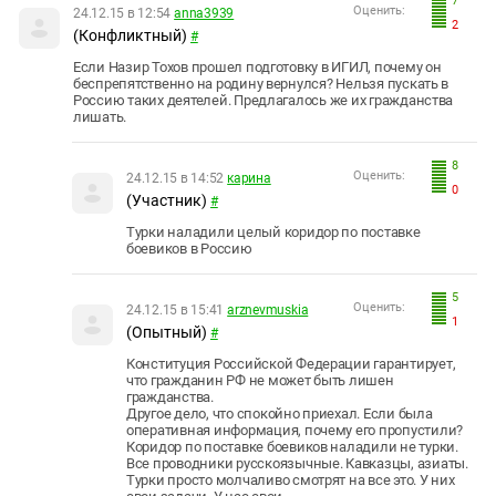
7
Оценить:
24.12.15 в 12:54
anna3939
2
(Конфликтный)
#
Если Назир Тохов прошел подготовку в ИГИЛ, почему он
беспрепятственно на родину вернулся? Нельзя пускать в
Россию таких деятелей. Предлагалось же их гражданства
лишать.
8
Оценить:
24.12.15 в 14:52
карина
0
(Участник)
#
Турки наладили целый коридор по поставке
боевиков в Россию
5
Оценить:
24.12.15 в 15:41
arznevmuskia
1
(Опытный)
#
Конституция Российской Федерации гарантирует,
что гражданин РФ не может быть лишен
гражданства.
Другое дело, что спокойно приехал. Если была
оперативная информация, почему его пропустили?
Коридор по поставке боевиков наладили не турки.
Все проводники русскоязычные. Кавказцы, азиаты.
Турки просто молчаливо смотрят на все это. У них