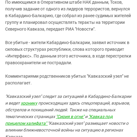
По имеющимся в Оперативном штабе НАК данным, Тохов,
получив задание от одного из лидеров террористов, вернулся
в Кабардино-Балкарию, где собрал из ранее судимых жителей
группу и планировал осуществлять теракты на территории
Северного Кавказа, передает РИА "Новости".
Все убитые - жители Кабардино-Балкарии, заявил источник в
силовых структурах республики, слова которого приводит
«Интерфакс». По данным этого источника, в ходе перестрелки
правоохранители не пострадали.
Комментариями родственников убитых "Кавказский узел" не
располагает.
"Кавказский узел" следит за ситуацией в Кабардино-Балкарии
и ведет
хронику
происходящих здесь спецопераций, взрывов,
обстрелов и похищений людей.
Также на специальных
тематических страницах
"Сирия в огне"
и
"Кавказ под
прицелом халифата"
"Кавказский узел"
размещает новости о
влиянии ближневосточной войны на ситуацию в регионах
Кавказа.