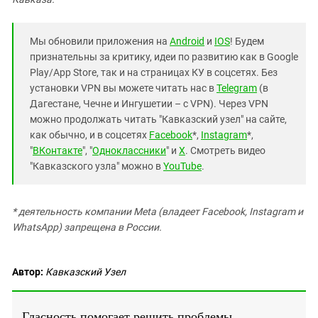
Мы обновили приложения на
Android
и
IOS
! Будем
признательны за критику, идеи по развитию как в Google
Play/App Store, так и на страницах КУ в соцсетях. Без
установки VPN вы можете читать нас в
Telegram
(в
Дагестане, Чечне и Ингушетии – с VPN). Через VPN
можно продолжать читать "Кавказский узел" на сайте,
как обычно, и в соцсетях
Facebook
*,
Instagram
*,
"
ВКонтакте
", "
Одноклассники
" и
X
. Смотреть видео
"Кавказского узла" можно в
YouTube
.
* деятельность компании Meta (владеет Facebook, Instagram и
WhatsApp) запрещена в России.
Автор:
Кавказский Узел
Гласность помогает решить проблемы