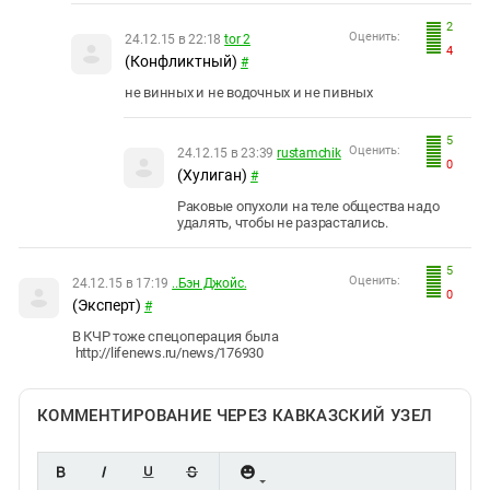
2
Оценить:
24.12.15 в 22:18
tor 2
4
(Конфликтный)
#
не винных и не водочных и не пивных
5
Оценить:
24.12.15 в 23:39
rustamchik
0
(Хулиган)
#
Раковые опухоли на теле общества надо
удалять, чтобы не разрастались.
5
Оценить:
24.12.15 в 17:19
..Бэн Джойс.
0
(Эксперт)
#
В КЧР тоже спецоперация была
http://lifenews.ru/news/176930
КОММЕНТИРОВАНИЕ ЧЕРЕЗ КАВКАЗСКИЙ УЗЕЛ