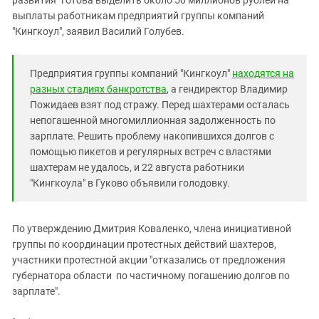
развития" готова выделить около 50 миллионов рублей на
Южный Кавказ
выплаты работникам предприятий группы компаний
ЮФО
"Кингкоул", заявил Василий Голубев.
Предприятия группы компаний "Кингкоул"
находятся на
разных стадиях банкротства
, а гендиректор Владимир
Пожидаев взят под стражу. Перед шахтерами осталась
непогашенной многомиллионная задолженность по
зарплате. Решить проблему накопившихся долгов с
помощью пикетов и регулярных встреч с властями
шахтерам не удалось, и 22 августа работники
"Кингкоула" в Гуково объявили голодовку.
По утверждению Дмитрия Коваленко, члена инициативной
группы по координации протестных действий шахтеров,
участники протестной акции "отказались от предложения
губернатора области по частичному погашению долгов по
зарплате".