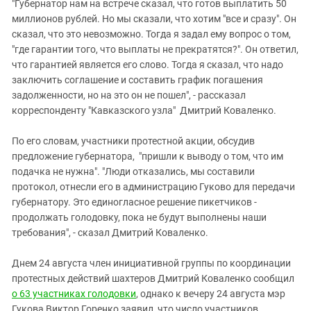
"Губернатор нам на встрече сказал, что готов выплатить 50
миллионов рублей. Но мы сказали, что хотим "все и сразу". Он
сказал, что это невозможно. Тогда я задал ему вопрос о том,
"где гарантии того, что выплаты не прекратятся?". Он ответил,
что гарантией является его слово. Тогда я сказал, что надо
заключить соглашение и составить график погашения
задолженности, но на это он не пошел", - рассказал
корреспонденту "Кавказского узла" Дмитрий Коваленко.
По его словам, участники протестной акции, обсудив
предложение губернатора, "пришли к выводу о том, что им
подачка не нужна". "Люди отказались, мы составили
протокол, отнесли его в администрацию Гуково для передачи
губернатору. Это единогласное решение пикетчиков -
продолжать голодовку, пока не будут выполнены наши
требования", - сказал Дмитрий Коваленко.
Днем 24 августа член инициативной группы по координации
протестных действий шахтеров Дмитрий Коваленко сообщил
о 63 участниках голодовки
, однако к вечеру 24 августа мэр
Гукова Виктор Горенко заявил, что число участников