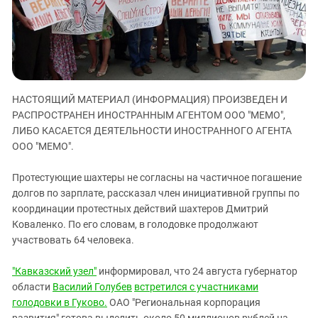
ЗАСТАВЛЯЕТ
Дагестан
КАВКАЗ ЗА ПАЛЕСТИНУ
Ингушетия
ИНАКОМЫСЛИЕ В ЧЕЧНЕ
Кабардино-Балкария
ПРЕСЛЕДОВАНИЕ АКТИВИСТОВ
МОБИЛИЗАЦИЯ И ПРОТЕСТЫ
Калмыкия
НАСТОЯЩИЙ МАТЕРИАЛ (ИНФОРМАЦИЯ) ПРОИЗВЕДЕН И
Карачаево-Черкесия
РАСПРОСТРАНЕН ИНОСТРАННЫМ АГЕНТОМ ООО "МЕМО",
Краснодарский край
ЛИБО КАСАЕТСЯ ДЕЯТЕЛЬНОСТИ ИНОСТРАННОГО АГЕНТА
Нагорный Карабах
ООО "МЕМО".
Российская Федерация
Протестующие шахтеры не согласны на частичное погашение
Ростовская область
долгов по зарплате, рассказал член инициативной группы по
координации протестных действий шахтеров Дмитрий
Северная Осетия - Алания
Коваленко. По его словам, в голодовке продолжают
СКФО
участвовать 64 человека.
Ставропольский край
"Кавказский узел"
информировал, что 24 августа губернатор
Чечня
области
Василий Голубев
встретился с участниками
Южная Осетия
голодовки в Гуково.
ОАО "Региональная корпорация