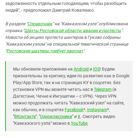
задолженность отдельным голодающим, чтобы разобщить
людей", - предположил Дмитрий Коваленко.
В разделе "
Справочник
" на "Кавказском узле" опубликована
справка "
Шахты Ростовской области: аварии и протесты
".
Новости об акциях протеста шахтеров в Гуково собраны
"Кавказским узлом" на специальной тематической странице
"
Ростовские шахтеры требует зарплат
".
Мы обновили приложения на
Android
и
IOS
! Будем
признательны за критику, идеи по развитию как в Google
Play/App Store, так и на страницах КУ в соцсетях. Без
установки VPN вы можете читать нас в
Telegram
(в
Дагестане, Чечне и Ингушетии – с VPN). Через VPN
можно продолжать читать "Кавказский узел" на сайте,
как обычно, и в соцсетях
Facebook
*,
Instagram
*,
"
ВКонтакте
", "
Одноклассники
" и
X
. Смотреть видео
"Кавказского узла" можно в
YouTube
.