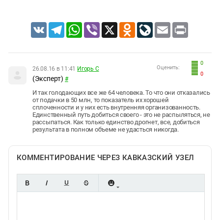
VK
Telegram
WhatsApp
Viber
X
Odnoklassniki
LiveJournal
Email
Print
0
Оценить:
26.08.16 в 11:41
Игорь С
0
(Эксперт)
#
И так голодающих все же 64 человека. То что они отказались
от подачки в 50 млн, то показатель их хорошей
сплоченности и у них есть внутренняя организованность.
Единственный путь добиться своего - это не распыляться, не
рассыпаться. Как только единство дрогнет, все, добиться
результата в полном объеме не удасться никогда.
КОММЕНТИРОВАНИЕ ЧЕРЕЗ КАВКАЗСКИЙ УЗЕЛ