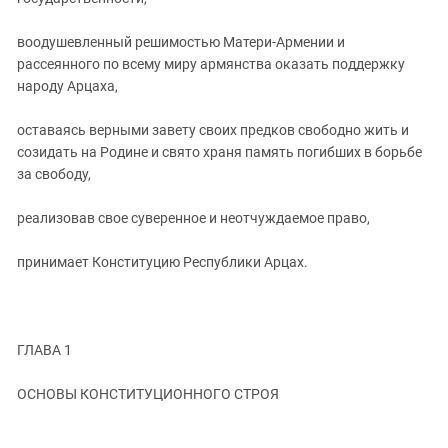
Южный Кавказ
ЮФО
воодушевленный решимостью Матери-Армении и
рассеянного по всему миру армянства оказать поддержку
народу Арцаха,
оставаясь верными завету своих предков свободно жить и
созидать на Родине и свято храня память погибших в борьбе
за свободу,
реализовав свое суверенное и неотчуждаемое право,
принимает Конституцию Республики Арцах.
ГЛАВА 1
ОСНОВЫ КОНСТИТУЦИОННОГО СТРОЯ