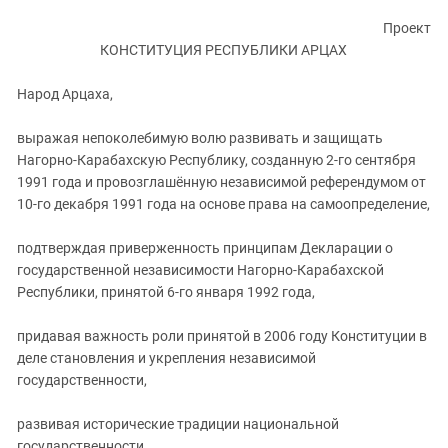
ЗАСТАВЛЯЕТ
Дагестан
Проект
КАВКАЗ ЗА ПАЛЕСТИНУ
Ингушетия
КОНСТИТУЦИЯ РЕСПУБЛИКИ АРЦАХ
ИНАКОМЫСЛИЕ В ЧЕЧНЕ
Кабардино-Балкария
ПРЕСЛЕДОВАНИЕ АКТИВИСТОВ
Народ Арцаха,
МОБИЛИЗАЦИЯ И ПРОТЕСТЫ
Калмыкия
выражая непоколебимую волю развивать и защищать
Карачаево-Черкесия
Нагорно-Карабахскую Республику, созданную 2-го сентября
Краснодарский край
1991 года и провозглашённую независимой референдумом от
Нагорный Карабах
10-го декабря 1991 года на основе права на самоопределение,
Российская Федерация
подтверждая приверженность принципам Декларации о
Ростовская область
государственной независимости Нагорно-Карабахской
Республики, принятой 6-го января 1992 года,
Северная Осетия - Алания
СКФО
придавая важность роли принятой в 2006 году Конституции в
деле становления и укрепления независимой
Ставропольский край
государственности,
Чечня
Южная Осетия
развивая исторические традиции национальной
государственности,