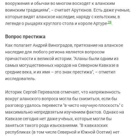
вооружения и обычаи во многом восходят к аланским
воинским традициям", – считает Арутюнов. Есть даже ученые,
которые видят аланское наследие, наряду с кельтским, в
28
легенде о рыцарях круглого стола и короле Артуре
.
Вопрос престижа
Как полагает Андрей Виноградов, притязание на аланское
наследие для любого региона является вопросом
причастности к великой истории. "Аланы были одним из
самых могущественных народов на Северном Кавказе в
средние века, и их имя – это знак престижа", – отметил
исследователь.
Историк Сергей Перевалов отмечает, что напряженность
вокруг аланского вопроса могла бы снизиться, если бы
разговор удалось перевести "в чисто научную плоскость" с
максимально непредвзятым изучением фактов. Однако на
Кавказе сегодня нет даже учёных, которые могли бы
заняться такого рода изысканиями. "В кавказских
республиках (в том числе Северной и Южной Осетии) нет