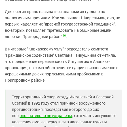
Для осетин право называться аланами актуально по
аналогичным причинам. Как указывает Шнирельман, оно, во-
первых, наделяет их "древней государственной традицией",
во-вторых, позволяет "претендовать на обширные земли,
16
включая Пригородный район"
.
В интервью "Кавказскому узлу" председатель комитета
"Гражданское содействие" Светлана Ганнушкина отметила,
что предложение переименовать Ингушетию в Аланию -
провокация, но само обострение ситуации связано именно с
нерешенными до сих пор земельными проблемами в
Пригородном районе.
Территориальный спор между Ингушетией и Северной
Осетией в 1992 году стал причиной вооруженного
противостояния, последствия которого до сих
пор
окончательно не устранены
, хотя часть ингушского
населения смогла вернуться в населенные пункты