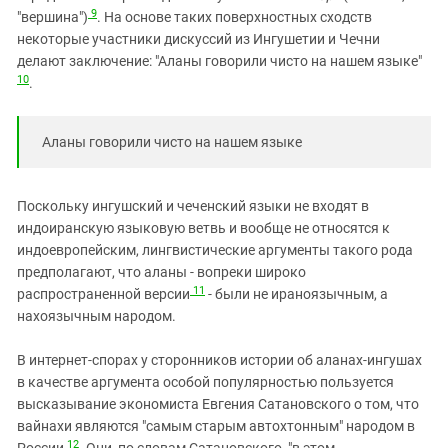
9
"вершина")
. На основе таких поверхностных сходств
некоторые участники дискуссий из Ингушетии и Чечни
делают заключение: "Аланы говорили чисто на нашем языке"
10
.
Аланы говорили чисто на нашем языке
Поскольку ингушский и чеченский языки не входят в
индоиранскую языковую ветвь и вообще не относятся к
индоевропейским, лингвистические аргументы такого рода
предполагают, что аланы - вопреки широко
11
распространенной версии
- были не ираноязычным, а
нахоязычным народом.
В интернет-спорах у сторонников истории об аланах-ингушах
в качестве аргумента особой популярностью пользуется
высказывание экономиста Евгения Сатановского о том, что
вайнахи являются "самым старым автохтонным" народом в
12
России
. Они, по словам Сатановского, "в этом