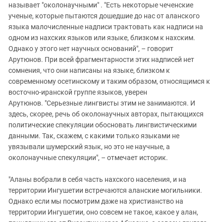
называет "околонаучными" . "Есть некоторые чеченские
ученые, которые пытаются дошедшие до нас от аланского
языка малочисленные надписи трактовать как надписи на
одном из нахских языков или языке, близком к нахским.
Однако у этого нет научных оснований", – говорит
Арутюнов. При всей фрагментарности этих надписей нет
сомнения, что они написаны на языке, близком к
современному осетинскому и таким образом, относящимся к
восточно-иранской группе языков, уверен
Арутюнов. "Серьезные лингвисты этим не занимаются. И
здесь, скорее, речь об околонаучных авторах, пытающихся
политические спекуляции обосновать лингвистическими
данными. Так, скажем, с какими только языками не
увязывали шумерский язык, но это не научные, а
околонаучные спекуляции", – отмечает историк.
"Аланы вобрали в себя часть нахского населения, и на
территории Ингушетии встречаются аланские могильники.
Однако если мы посмотрим даже на христианство на
территории Ингушетии, оно совсем не такое, какое у алан,