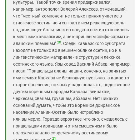
культуры. Такой точки зрения придерживался,
например, антрополог Валерий Алексеев, отмечавший,
что "
местный компонент не только принял участие в
этно
генезе осетин, но и сыграл в нем решающую роль -
подавляющее большинство предков осетин относилось
к местным кавказским, а не к пришлым скифо-сармато-
20
аланским племенам"
. Следы кавказского субстрата
находят не только во внешнем облике осетин, но и в
лингвистическом материале - в структуре и лексике
осетинского языка. Языковед Василий Абаев, например,
писал: "Пришельцы аланы нашли, конечно, на занятых
ими землях Кавказа не безлюдную пустыню, а какое-то
старое население, по языку, надо полагать, родственное
другим коренным народам Кавказа: вейнахам,
черкесам, сванам, грузинам, абхазам. Нет никаких
оснований думать, чтобы это коренное доиранское
население Алании-Осетии было истреблено
или вымерло. Гораздо вероятнее, что оно. смешалось с
пришельцами иранцами и этим смешением и было
положено начало современному осетинскому
21
этническому типу"
.