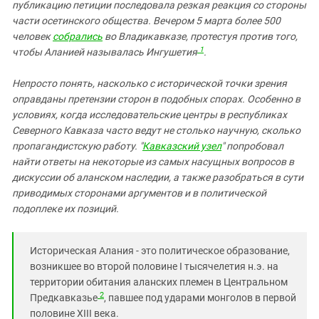
Южный Кавказ
публикацию петиции последовала резкая реакция со стороны
части осетинского общества. Вечером 5 марта более 500
ЮФО
человек
собрались
во Владикавказе, протестуя против того,
1
чтобы Аланией называлась Ингушетия
.
Непросто понять, насколько с исторической точки зрения
оправданы претензии сторон в подобных спорах. Особенно в
условиях, когда
исследовательские центры в республиках
Северного Кавказа часто ведут не столько научную, сколько
пропагандистскую работу.
"
Кавказский узел
" попробовал
найти ответы на некоторые из самых насущных вопросов в
дискуссии об аланском наследии, а также разобраться в сути
приводимых сторонами аргументов и в политической
подоплеке их позиций.
Историческая Алания - это политическое образование,
возникшее во второй половине I тысячелетия н.э. на
территории обитания аланских племен в Центральном
2
Предкавказье
, павшее под ударами монголов в первой
половине XIII века.