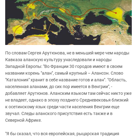
По словам Сергея Арутюнова, не в меньшей мере чем народы
Кавказа аланскую культуру унаследовали и народы
Западной Европы: "Во Франции 30 городов имеют в своем
названии корень "алан", самый крупный – Алансон. Слово
"Каталония" хранит в себе название готов и алан". "Область,
населенная аланами, до сих пор имеется в Венгрии", -
добавляет Арутюнов. Аланским языком там сейчас никто уже
не владеет, однако в эпоху позднего Средневековья близкий
к осетинскому язык среди части населения Венгрии еще
звучал. Следы аланского присутствия есть также и в
Северной Африке.
"Я бы сказал, что вся европейская, рыцарская традиция