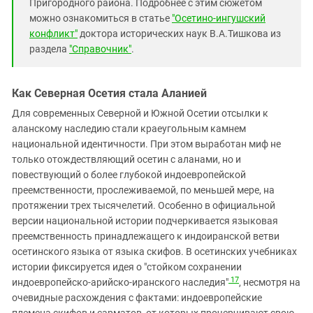
Пригородного района. Подробнее с этим сюжетом
можно ознакомиться в статье
"Осетино-ингушский
конфликт"
доктора исторических наук В.А.Тишкова из
раздела
"Справочник"
.
Как Северная Осетия стала Аланией
Для современных Северной и Южной Осетии отсылки к
аланскому наследию стали краеугольным камнем
национальной идентичности. При этом выработан миф не
только отождествляющий осетин с аланами, но и
повествующий о более глубокой индоевропейской
преемственности, прослеживаемой, по меньшей мере, на
протяжении трех тысячелетий. Особенно в официальной
версии национальной истории подчеркивается языковая
преемственность принадлежащего к индоиранской ветви
осетинского языка от языка скифов. В осетинских учебниках
истории фиксируется идея о "стойком сохранении
17
индоевропейско-арийско-иранского наследия"
, несмотря на
очевидные расхождения с фактами: индоевропейские
племена скифов и сарматов, от которых прочерчивают свою