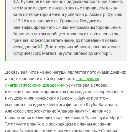
В.А. Кузнецов изначально придерживался точки зрения,
что Магас следует отождествлять с городишем Алхан-
Кала на территории Чечни у слияния р. Ассы с р. Сунжей
в 17-18 км к западу от г. Грозного. Позднее он
идентифицировал его с Нижне-Архызским городишем в
Карачае, а потом вообще отказался от таких попыток,
признав их безосновательными до проведения новых
5
исследований
. Достоверным образом расположение
6
исторического Магаса не установлено до сих пор
.
Доказывая, что именно ингуши являются потомками древних
алан, сторонники этой версии часто
пользуются
7
лингвистическими доводами
, усматривая в словах,
имеющих аланское происхождение сходство с современным
ингушским или чеченским языком. Обычно при этом
ссылаются на идеи чеченского филолога Якуба Вагапова.
Аланское словосочетание "Алановийамути", например,
предлагается переводить как чеченское "Алано вуй а Мути" -
8
"Этот Мути алан"
, а в восходящем к аланам названии
города Алейнкорт - видеть ингушское слово
корт
("голова",