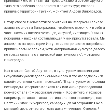
принявших его от Византии через Абхазию, а совсем другого
типа, что особенно проявляется в архитектуре, которая
пришла с территории Грузии", – считает Андрей Виноградов.
В ходе своего тысячелетнего обитания на Северном Кавказе
аланы, по словам Виноградова, неизбежно включили в себя и
часть нахских племен: чеченцев, ингушей, кистинцев. "Они их
покорили, и нахская составляющая у них присутствовала. Мы
знаем, что на территории Ингушетии встречаются погребения,
приписываемые аланам, хотя материальная культура далеко
не всегда связана с этнической идентичностью", – отметил
Виноградов.
Как считает Сергей Арутюнов, в культурном плане ингуши
безусловно унаследовали обычаи алан и это наследие они "в
какой-то степени хранят и сегодня". "В культурном отношении
все народы Северного Кавказа так или иначе унаследовали
кое-что от алан", – рассказал учёный. Кроме того, у абхазов,
например, осталась такая частица аланского наследия, как
Нартский эпос. "У черкесов, кабардинцев он сохранился не в
меньшей мере, отчасти он есть даже у чеченцев. Северный