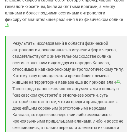
генеалогию осетины, были заклятыми врагами, а между
аланами и более поздними осетинами антропологи
фиксируют значительные различия в их физическом облике
18
.
Результаты исследований в области физической
антропологии, основанные на изучении форм черепа,
свидетельствуют о значительном сходстве облика
осетин с внешним видом других народов Кавказа,
относимых к кавкасионскому антропологическому типу.
К этому типу принадлежали древнейшие племена,
19
жившие на территории Кавказа еще до прихода алан
.
Такого рода данные являются аргументами в пользу о
"кавказском субстрате" в этногенезе осетин, суть
которой состоит в том, что их предки принадлежали к
древнейшим коренным (автохтонным) народам
Кавказа, которые впоследствии либо смешались с
ираноязычными пришельцами-аланами, либо и вовсе не
смешивались, а только переняли элементы их языка и