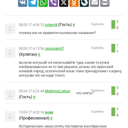
VK
Telegram
WhatsApp
Viber
X
Odnoklassniki
LiveJournal
Email
Print
0
(Гость)
Оценить:
08.04.17 в 06:15
schamili
#
0
почему им не нравится нынешнее название?
1
Оценить:
08.04.17 в 13:56
caucasian07
1
(Хулиган)
#
вы всех ингушей не записывайте туда, какая то кучка
необразованных че то там решила, аланы это иранский
кочевой народ, осетинский язык тоже принадлежит к ирану,
ингушам это не надо точно.
0
Оценить:
09.04.17 в 22:44
Mokhmad_return
что опять?
0
(Гость)
#
0
Оценить:
10.04.17 в 20:14
Аким
0
(Профессионал)
#
Историческую науку опять поставили в интересную