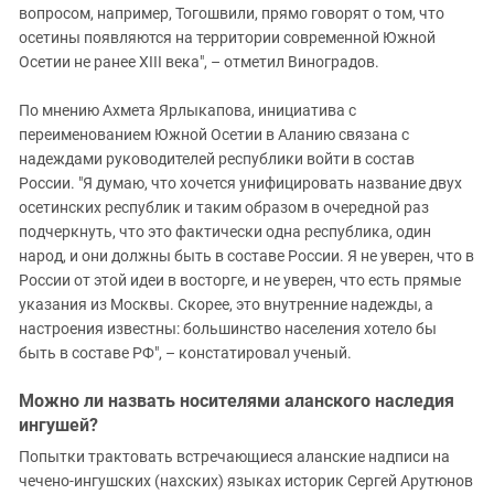
вопросом, например, Тогошвили, прямо говорят о том, что
осетины появляются на территории современной Южной
Осетии не ранее XIII века", – отметил Виноградов.
По мнению Ахмета Ярлыкапова, инициатива с
переименованием Южной Осетии в Аланию связана с
надеждами руководителей республики войти в состав
России. "Я думаю, что хочется унифицировать название двух
осетинских республик и таким образом в очередной раз
подчеркнуть, что это фактически одна республика, один
народ, и они должны быть в составе России. Я не уверен, что в
России от этой идеи в восторге, и не уверен, что есть прямые
указания из Москвы. Скорее, это внутренние надежды, а
настроения известны: большинство населения хотело бы
быть в составе РФ", – констатировал ученый.
Можно ли назвать носителями аланского наследия
ингушей?
Попытки трактовать встречающиеся аланские надписи на
чечено-ингушских (нахских) языках историк Сергей Арутюнов