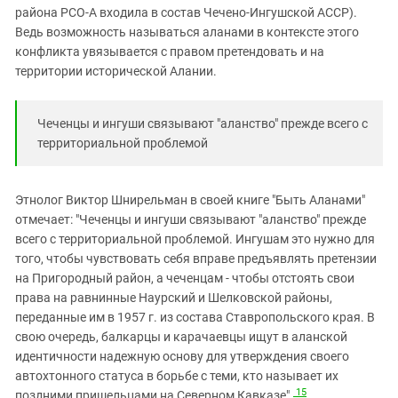
района РСО-А входила в состав Чечено-Ингушской АССР).
Ведь возможность называться аланами в контексте этого
конфликта увязывается с правом претендовать и на
территории исторической Алании.
Чеченцы и ингуши связывают "аланство" прежде всего с
территориальной проблемой
Этнолог Виктор Шнирельман в своей книге "Быть Аланами"
отмечает: "Чеченцы и ингуши связывают "аланство" прежде
всего с территориальной проблемой. Ингушам это нужно для
того, чтобы чувствовать себя вправе предъявлять претензии
на Пригородный район, а чеченцам - чтобы отстоять свои
права на равнинные Наурский и Шелковской районы,
переданные им в 1957 г. из состава Ставропольского края. В
свою очередь, балкарцы и карачаевцы ищут в аланской
идентичности надежную основу для утверждения своего
автохтонного статуса в борьбе с теми, кто называет их
15
поздними пришельцами на Северном Кавказе".
.