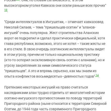
высокогорном уголке Кавказа они осели раньше всех прочих"
13
.
"Среди интеллектуалов в Ингушетии, – отмечает кавказовед
Николай Силаев, – тема "пришельцев-осетин" и "аланов-
ингушей" очень популярна. Жест строительства Аланских
ворот ее подкрепил и сделал практически официальной, хотя
глава республики, возможно, этого не хотел – такие жесты не
в его стиле. В свою очередь осетинские интеллектуалы видят
в этом угрозу, причем не только национальному престижу
(кто-то оспорил эксклюзивную связь осетин с аланами), но и
угрозу закрепления за ними символического статуса
"пришельцев". А это и впрямь серьезно, как мы знаем из
14
опыта конфликтов восьмидесятых–девяностых годов"
.
Претензию некоторых ингушей на право считаться
наследниками алан трудно отделить от многолетней истории
осетино-ингушского противостояния по поводу территорий
Пригородного района (ныне относится к территории Северной
Осетии, до 1944 года часть современного Пригородного