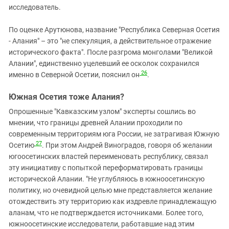
исследователь.
По оценке Арутюнова, название "Республика Северная Осетия
- Алания" – это "не спекуляция, а действительное отражение
исторического факта". После разгрома монголами "Великой
Алании", единственно уцелевший ее осколок сохранился
26
именно в Северной Осетии, пояснил он
.
Южная Осетия тоже Алания?
Опрошенные "Кавказским узлом" эксперты сошлись во
мнении, что границы древней Алании проходили по
современным территориям юга России, не затрагивая Южную
27
Осетию
. При этом Андрей Виноградов, говоря об желании
югоосетинских властей переименовать республику, связал
эту инициативу с попыткой переформатировать границы
исторической Алании. "Не углубляюсь в южноосетинскую
политику, но очевидной целью мне представляется желание
отождествить эту территорию как издревле принадлежащую
аланам, что не подтверждается источниками. Более того,
южноосетинские исследователи, работавшие над этим