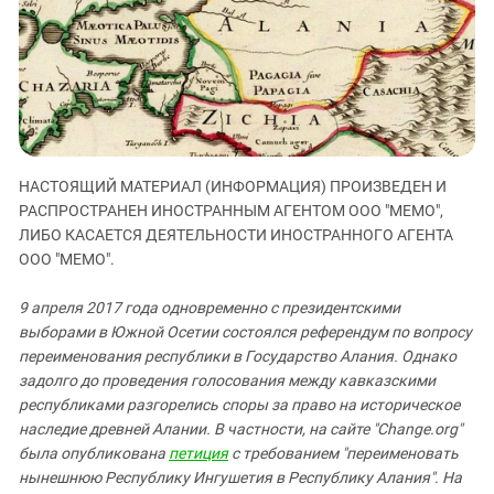
ЗАСТАВЛЯЕТ
Дагестан
КАВКАЗ ЗА ПАЛЕСТИНУ
Ингушетия
ИНАКОМЫСЛИЕ В ЧЕЧНЕ
Кабардино-Балкария
ПРЕСЛЕДОВАНИЕ АКТИВИСТОВ
МОБИЛИЗАЦИЯ И ПРОТЕСТЫ
Калмыкия
Карачаево-Черкесия
НАСТОЯЩИЙ МАТЕРИАЛ (ИНФОРМАЦИЯ) ПРОИЗВЕДЕН И
Краснодарский край
РАСПРОСТРАНЕН ИНОСТРАННЫМ АГЕНТОМ ООО "МЕМО",
Нагорный Карабах
ЛИБО КАСАЕТСЯ ДЕЯТЕЛЬНОСТИ ИНОСТРАННОГО АГЕНТА
Российская Федерация
ООО "МЕМО".
Ростовская область
9 апреля 2017 года одновременно с президентскими
Северная Осетия - Алания
выборами в Южной Осетии состоялся референдум по вопросу
переименования республики в Государство Алания. Однако
СКФО
задолго до проведения голосования между кавказскими
Ставропольский край
республиками разгорелись споры за право на историческое
Чечня
наследие древней Алании. В частности, на сайте "Change.org"
была опубликована
петиция
с требованием "переименовать
Южная Осетия
нынешнюю Республику Ингушетия в Республику Алания".
На