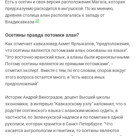
Есть у осетин и своя версия расположения Магаса, которая
предсказуемо расходится в ингушской. По их мнению,
древняя столица алан располагалась к западу от
25
Владикавказа
.
Осетины правда потомки алан?
Как отмечает кавказовед Ахмет Ярлыкапов, "предположения,
что осетины являются потомками алан, основаны на языке".
"Это восточно-иранский язык, а аланы были ираноязычными.
Потому осетины являются их прямыми потомками", –
отметил эксперт. Вместе с тем, по его словам, споров вокруг
этого вопроса остается много, и "есть масса иных
предположений".
Историк Андрей Виноградов, доцент Высшей школы
экономики, в интервью "Кавказскому узлу" напомнил, что о
родстве осетинского языка с аланским можно судить, в
частности, по Зеленчукской надписи и по пометам в одной
рукописи, которая хранится в Санкт-Петербурге. "Что
касается антропологии и генетики, то осетины являются