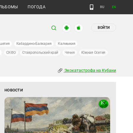
ЛЬБОМЫ
ПОГОДА
RU
EN
ВОЙТИ
шетия
Кабардино-Балкария
Калмыкия
СКФО
Ставропольский край
Чечня
Южная Осетия
Экокатастрофа на Кубани
НОВОСТИ