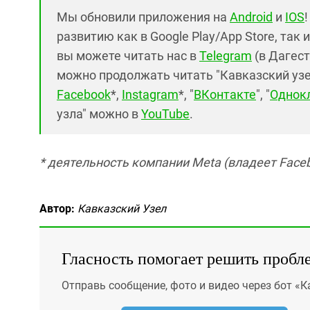
Мы обновили приложения на
Android
и
IOS
развитию как в Google Play/App Store, так 
вы можете читать нас в
Telegram
(в Дагест
можно продолжать читать "Кавказский узел"
Facebook
*,
Instagram
*, "
ВКонтакте
", "
Однок
узла" можно в
YouTube
.
* деятельность компании Meta (владеет Faceb
Автор:
Кавказский Узел
Гласность помогает решить пробл
Отправь сообщение, фото и видео через бот «К