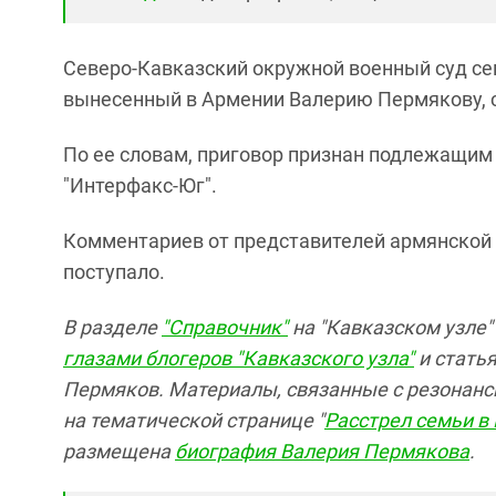
Северо-Кавказский окружной военный суд се
вынесенный в Армении Валерию Пермякову, с
По ее словам, приговор признан подлежащим
"Интерфакс-Юг".
Комментариев от представителей армянской 
поступало.
В разделе
"Справочник"
на "Кавказском узле"
глазами блогеров "Кавказского узла"
и стать
Пермяков. Материалы, связанные с резонанс
на тематической странице "
Расстрел семьи в
размещена
биография Валерия Пермякова
.