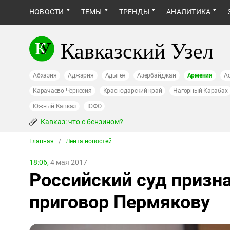
НОВОСТИ
ТЕМЫ
ТРЕНДЫ
АНАЛИТИКА
Кавказский Узел
Абхазия
Аджария
Адыгея
Азербайджан
Армения
А
Карачаево-Черкесия
Краснодарский край
Нагорный Карабах
Южный Кавказ
ЮФО
Кавказ: что с бензином?
Главная
/
Лента новостей
18:06,
4 мая 2017
Российский суд призн
приговор Пермякову