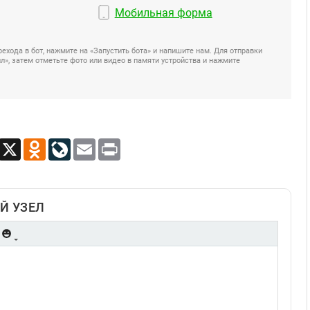
Мобильная форма
ехода в бот, нажмите на «Запустить бота» и напишите нам. Для отправки
», затем отметьте фото или видео в памяти устройства и нажмите
App
Viber
X
Odnoklassniki
LiveJournal
Email
Print
Й УЗЕЛ