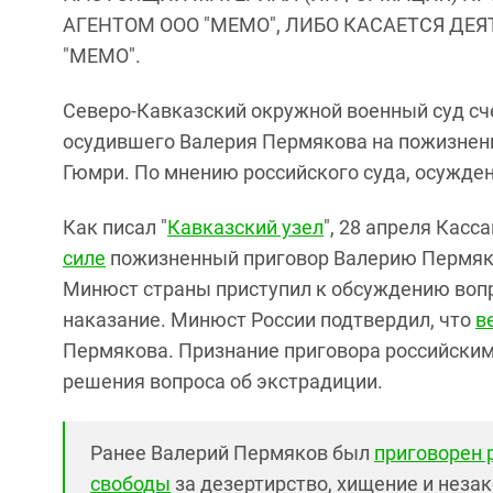
АГЕНТОМ ООО "МЕМО", ЛИБО КАСАЕТСЯ ДЕ
"МЕМО".
Северо-Кавказский окружной военный суд сч
осудившего Валерия Пермякова на пожизненн
Гюмри. По мнению российского суда, осужде
Как писал "
Кавказский узел
", 28 апреля Кас
силе
пожизненный приговор Валерию Пермяков
Минюст страны приступил к обсуждению вопр
наказание. Минюст России подтвердил, что
в
Пермякова. Признание приговора российским
решения вопроса об экстрадиции.
Ранее Валерий Пермяков был
приговорен 
свободы
за дезертирство, хищение и неза