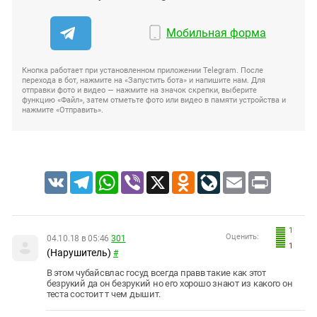
Мобильная форма
Кнопка работает при установленном приложении Telegram. После
перехода в бот, нажмите на «Запустить бота» и напишите нам. Для
отправки фото и видео — нажмите на значок скрепки, выберите
функцию «Файл», затем отметьте фото или видео в памяти устройства и
нажмите «Отправить».
VK
Telegram
WhatsApp
Viber
X
Odnoklassniki
LiveJournal
Email
Print
1
Оценить:
04.10.18 в 05:46
301
1
(Нарушитель)
#
В этом чубайсвлас госуд всегда правв такие как этот
безрукий да он безрукий но его хорошо знают из какого он
теста состоит т чем дышит.