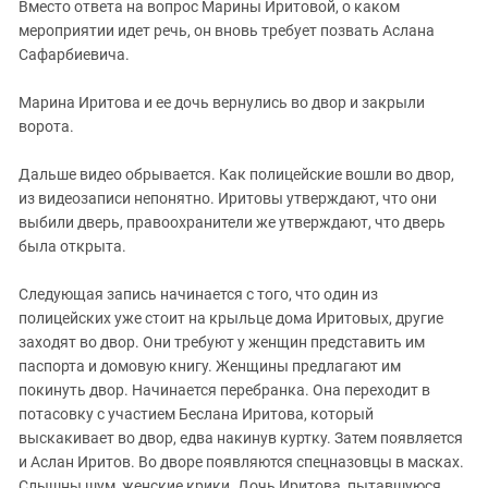
Вместо ответа на вопрос Марины Иритовой, о каком
мероприятии идет речь, он вновь требует позвать Аслана
Сафарбиевича.
Марина Иритова и ее дочь вернулись во двор и закрыли
ворота.
Дальше видео обрывается. Как полицейские вошли во двор,
из видеозаписи непонятно. Иритовы утверждают, что они
выбили дверь, правоохранители же утверждают, что дверь
была открыта.
Следующая запись начинается с того, что один из
полицейских уже стоит на крыльце дома Иритовых, другие
заходят во двор. Они требуют у женщин представить им
паспорта и домовую книгу. Женщины предлагают им
покинуть двор. Начинается перебранка. Она переходит в
потасовку с участием Беслана Иритова, который
выскакивает во двор, едва накинув куртку. Затем появляется
и Аслан Иритов. Во дворе появляются спецназовцы в масках.
Слышны шум, женские крики. Дочь Иритова, пытавшуюся