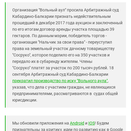
Организация "Вольный аул" просила Арбитражный суд
Кабардино-Балкарии признать недействительным
прошедший в декабре 2017 года аукцион и заключенный
по его итогам договор аренды участка площадью 39
гектаров. По данным мэрии, победитель торгов -
организация "Нальчик за свои права" - переуступил
права на земельный участок дачному товариществу
"Сосруко", которое поделило его на 350 участков и
передало их в субаренду жителям. Члены
"Сосруко" платят за участок по 200 тысяч рублей. 18
сентября Арбитражный суд Кабардино-Балкарии
прекратил производство по иску "Вольного аула"
,
указав, что дела с участием граждан, не являющихся
предпринимателями, рассматриваются в судах общей
юрисдикции.
Мы обновили приложения на
Android
и
IOS
! Будем
признательны за критику, идеи по развитию как в Google