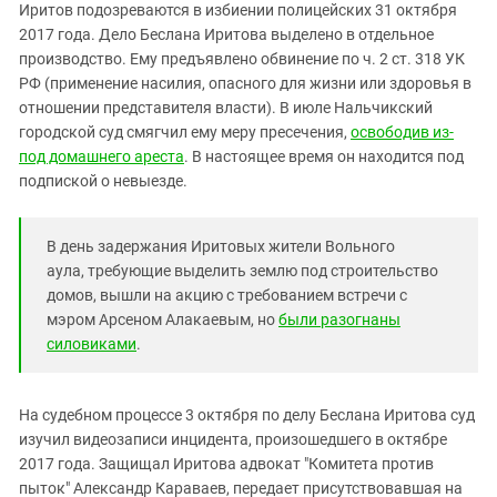
Южный Кавказ
Иритов подозреваются в избиении полицейских 31 октября
2017 года. Дело Беслана Иритова выделено в отдельное
ЮФО
производство. Ему предъявлено обвинение по ч. 2 ст. 318 УК
РФ (применение насилия, опасного для жизни или здоровья в
отношении представителя власти). В июле Нальчикский
городской суд смягчил ему меру пресечения,
освободив из-
под домашнего ареста
. В настоящее время он находится под
подпиской о невыезде.
В день задержания Иритовых жители Вольного
аула, требующие выделить землю под строительство
домов, вышли на акцию с требованием встречи с
мэром Арсеном Алакаевым, но
были разогнаны
силовиками
.
На судебном процессе 3 октября по делу Беслана Иритова суд
изучил видеозаписи инцидента, произошедшего в октябре
2017 года. Защищал Иритова адвокат "Комитета против
пыток" Александр Караваев, передает присутствовавшая на