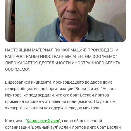
ЗАСТАВЛЯЕТ
Дагестан
КАВКАЗ ЗА ПАЛЕСТИНУ
Ингушетия
ИНАКОМЫСЛИЕ В ЧЕЧНЕ
Кабардино-Балкария
ПРЕСЛЕДОВАНИЕ АКТИВИСТОВ
МОБИЛИЗАЦИЯ И ПРОТЕСТЫ
Калмыкия
Карачаево-Черкесия
НАСТОЯЩИЙ МАТЕРИАЛ (ИНФОРМАЦИЯ) ПРОИЗВЕДЕН И
Краснодарский край
РАСПРОСТРАНЕН ИНОСТРАННЫМ АГЕНТОМ ООО "МЕМО",
Нагорный Карабах
ЛИБО КАСАЕТСЯ ДЕЯТЕЛЬНОСТИ ИНОСТРАННОГО АГЕНТА
Российская Федерация
ООО "МЕМО".
Ростовская область
Видеозаписи инцидента, произошедшего во дворе дома
Северная Осетия - Алания
лидера общественной организации "Вольный аул" Аслана
Иритова, не подтвердили, что его брат Беслан Иритов
СКФО
применил насилие в отношении полицейских. По данным
Ставропольский край
экспертизы, записи не содержат следов монтажа.
Чечня
Как писал "
Кавказский узел
", глава общественной
Южная Осетия
организации "Вольный аул" Аслан Иритов и его брат Беслан