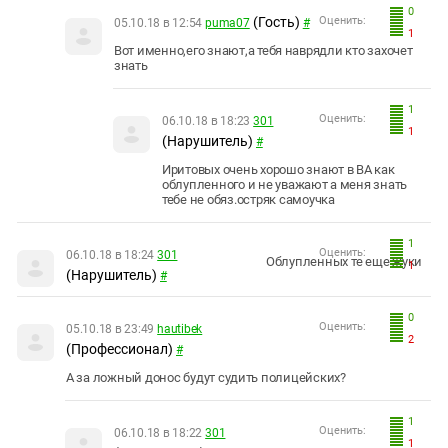
0
(Гость)
Оценить:
05.10.18 в 12:54
puma07
#
1
Вот именно,его знают,а тебя наврядли кто захочет
знать
1
Оценить:
06.10.18 в 18:23
301
1
(Нарушитель)
#
Иритовых очень хорошо знают в ВА как
облупленного и не уважают а меня знать
тебе не обяз.остряк самоучка
1
Оценить:
06.10.18 в 18:24
301
Облупленных те еще жуки
1
(Нарушитель)
#
0
Оценить:
05.10.18 в 23:49
hautibek
2
(Профессионал)
#
А за ложный донос будут судить полицейских?
1
Оценить:
06.10.18 в 18:22
301
1