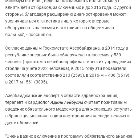
минимум пяти лет, ведь на рождаемость больных могут
влиять дети от браков, заключенных и до 2015 года. С другой
стороны, благодаря расширению диагностирования может
увеличиваться статистика лиц, у которых впервые
обнаружена талассемия и это влияет на общее число
больных", - пояснил он.
Согласно данным Госкомстата Азербайджана, в 2014 году в
республике впервые была обнаружена талассемия у 530
человек (при этом в лечебно-профилактических учреждениях
стояли на учете 2922 человека), в 2015 году эти показатели
составляли соответственно 213 (2593), в 2016-м – 406 (3519),
в 2017-м - 561 (3835).
Азербайджанский эксперт в области здравоохранения,
терапевт и кардиолог
Адиль Гейбулла
считает позитивным
введение обязательного медосмотра для желающих вступить
в брак с целью раннего диагностирования наследственных и
других болезней.
"Очень важно включение в программу обязательного анализа