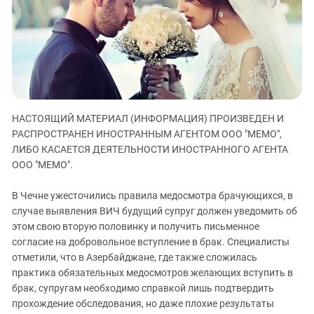
ЗАСТАВЛЯЕТ
Дагестан
КАВКАЗ ЗА ПАЛЕСТИНУ
Ингушетия
ИНАКОМЫСЛИЕ В ЧЕЧНЕ
Кабардино-Балкария
ПРЕСЛЕДОВАНИЕ АКТИВИСТОВ
МОБИЛИЗАЦИЯ И ПРОТЕСТЫ
Калмыкия
Карачаево-Черкесия
НАСТОЯЩИЙ МАТЕРИАЛ (ИНФОРМАЦИЯ) ПРОИЗВЕДЕН И
Краснодарский край
РАСПРОСТРАНЕН ИНОСТРАННЫМ АГЕНТОМ ООО "МЕМО",
Нагорный Карабах
ЛИБО КАСАЕТСЯ ДЕЯТЕЛЬНОСТИ ИНОСТРАННОГО АГЕНТА
Российская Федерация
ООО "МЕМО".
Ростовская область
В Чечне ужесточились правила медосмотра брачующихся, в
Северная Осетия - Алания
случае выявления ВИЧ будущий супруг должен уведомить об
этом свою вторую половинку и получить письменное
СКФО
согласие на добровольное вступление в брак. Специалисты
Ставропольский край
отметили, что в Азербайджане, где также сложилась
Чечня
практика обязательных медосмотров желающих вступить в
брак, супругам необходимо справкой лишь подтвердить
Южная Осетия
прохождение обследования, но даже плохие результаты