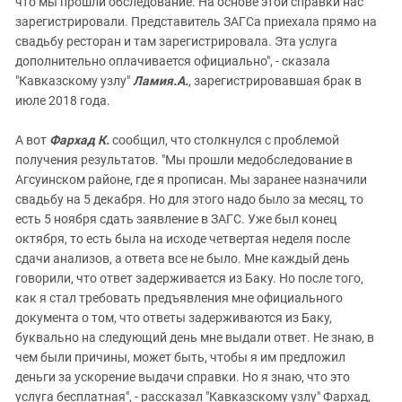
что мы прошли обследование. На основе этой справки нас
зарегистрировали. Представитель ЗАГСа приехала прямо на
свадьбу ресторан и там зарегистрировала. Эта услуга
дополнительно оплачивается официально", - сказала
"Кавказскому узлу"
Ламия.А.
, зарегистрировавшая брак в
июле 2018 года.
А вот
Фархад К.
сообщил, что столкнулся с проблемой
получения результатов. "Мы прошли медобследование в
Агсуинском районе, где я прописан. Мы заранее назначили
свадьбу на 5 декабря. Но для этого надо было за месяц, то
есть 5 ноября сдать заявление в ЗАГС. Уже был конец
октября, то есть была на исходе четвертая неделя после
сдачи анализов, а ответа все не было. Мне каждый день
говорили, что ответ задерживается из Баку. Но после того,
как я стал требовать предъявления мне официального
документа о том, что ответы задерживаются из Баку,
буквально на следующий день мне выдали ответ. Не знаю, в
чем были причины, может быть, чтобы я им предложил
деньги за ускорение выдачи справки. Но я знаю, что это
услуга бесплатная", - рассказал "Кавказскому узлу" Фархад,