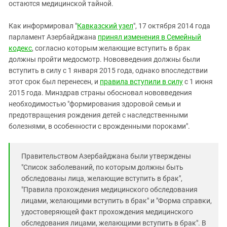
Южный Кавказ
остаются медицинской тайной.
ЮФО
Как информировал "
Кавказский узел
", 17 октября 2014 года
парламент Азербайджана
принял изменения в Семейный
кодекс
, согласно которым желающие вступить в брак
должны пройти медосмотр. Нововведения должны были
вступить в силу с 1 января 2015 года, однако впоследствии
этот срок был перенесен, и
правила вступили в силу
с 1 июня
2015 года. Минздрав страны обосновал нововведения
необходимостью "формирования здоровой семьи и
предотвращения рождения детей с наследственными
болезнями, в особенности с врожденными пороками".
Правительством Азербайджана были утверждены
"Список заболеваний, по которым должны быть
обследованы лица, желающие вступить в брак",
"Правила прохождения медицинского обследования
лицами, желающими вступить в брак" и "Форма справки,
удостоверяющей факт прохождения медицинского
обследования лицами, желающими вступить в брак". В