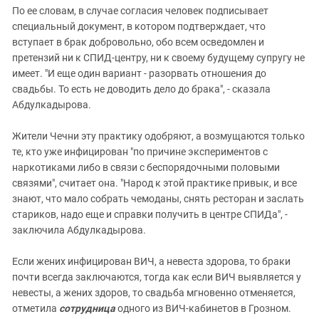
По ее словам, в случае согласия человек подписывает
специальный документ, в котором подтверждает, что
вступает в брак добровольно, обо всем осведомлен и
претензий ни к СПИД-центру, ни к своему будущему супругу не
имеет. "И еще один вариант - разорвать отношения до
свадьбы. То есть не доводить дело до брака", - сказала
Абдулкадырова.
Жители Чечни эту практику одобряют, а возмущаются только
те, кто уже инфицирован "по причине экспериментов с
наркотиками либо в связи с беспорядочными половыми
связями", считает она. "Народ к этой практике привык, и все
знают, что мало собрать чемоданы, снять ресторан и заслать
стариков, надо еще и справки получить в центре СПИДа", -
заключила Абдулкадырова.
Если жених инфицирован ВИЧ, а невеста здорова, то браки
почти всегда заключаются, тогда как если ВИЧ выявляется у
невесты, а жених здоров, то свадьба мгновенно отменяется,
отметила
сотрудница
одного из ВИЧ-кабинетов в Грозном.