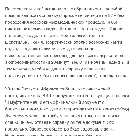
По ее словам, к ней неоднократно обращались с просьбой
помочь выписать справку о прохождении теста на ВИЧ без
проведения необходимых медицинских процедур. "Я бы
никогда не посмела ходатайствовать о таком деле. Однако
полагаю, что далеко не все мои коллеги столь же
щепетильны, как я. Теоретически вполне возможно найти
подход. Но даже в случаях, когда приходили
высокопоставленные персоны, для них всегда держали тесты
экспресс-диагностики 20-минутные. Они не очень надежны, и
тем не менее, чтобы не давать справку просто так,
практикуется хотя бы экспресс-диагностика", - поведала она.
Житель Грозного
Абдулла
сообщил, что они с женой
проходили тест на ВИЧ и получали соответствующие справки.
"В муфтияте Чечни есть официальный документ о
бракосочетании, и когда имам приходит читать никях (
обряд
бракосочетания
), он требует справку о том, что анализы
сданы. Ты ему отдаешь справку, он тебе документ. Это
правильно. Здоровое общество будет, здоровые дети.
Например, если я болею, зачем моему ребенку это