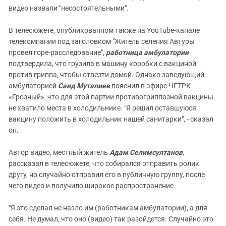
видео назвали "несостоятельными".
В телесюжете, опубликованном также на YouTube-канале
телекомпании под заголовком "Житель селения Автуры
провел горе-расследование",
работница
амбулатории
подтвердила, что грузила в машину коробки с вакциной
против гриппа, чтобы отвезти домой. Однако заведующий
амбулаторией
Саид Муталиев
пояснил в эфире ЧГТРК
«Грозный», что для этой партии противогриппозной вакцины
не хватило места в холодильнике. "Я решил оставшуюся
вакцину положить в холодильник нашей санитарки", - сказал
он.
Автор видео, местный житель
Адам Селимсултанов
,
рассказал в телесюжете, что собирался отправить ролик
другу, но случайно отправил его в публичную группу, после
чего видео и получило широкое распространение.
"Я это сделал не назло им (работникам амбулатории), а для
себя. Не думал, что оно (видео) так разойдется. Случайно это