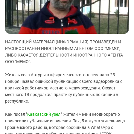
ЗАСТАВЛЯЕТ
Дагестан
КАВКАЗ ЗА ПАЛЕСТИНУ
Ингушетия
ИНАКОМЫСЛИЕ В ЧЕЧНЕ
Кабардино-Балкария
ПРЕСЛЕДОВАНИЕ АКТИВИСТОВ
МОБИЛИЗАЦИЯ И ПРОТЕСТЫ
Калмыкия
НАСТОЯЩИЙ МАТЕРИАЛ (ИНФОРМАЦИЯ) ПРОИЗВЕДЕН И
Карачаево-Черкесия
РАСПРОСТРАНЕН ИНОСТРАННЫМ АГЕНТОМ ООО "МЕМО",
Краснодарский край
ЛИБО КАСАЕТСЯ ДЕЯТЕЛЬНОСТИ ИНОСТРАННОГО АГЕНТА
Нагорный Карабах
ООО "МЕМО".
Российская Федерация
Житель села Автуры в эфире чеченского телеканала 25
Ростовская область
ноября назвал ошибкой публикацию своего видеоролика с
критикой работников местного медучреждения. Сюжет
Северная Осетия - Алания
местного ТВ продолжил практику публичных покаяний в
СКФО
республике.
Ставропольский край
Как писал "
Кавказский узел
", жители Чечни неоднократно
Чечня
приносили публичные извинения. Так, 5 августа жительница
Южная Осетия
Грозненского района, которая сообщила в WhatsApp о