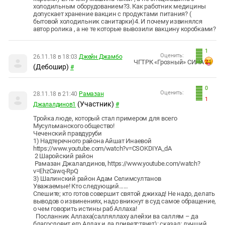
холодильным оборудованием?3. Как работник медицины
допускает хранение вакцин с продуктами питания? (
бытовой холодильник санитарки)4. И почему извинялся
автор ролика , а не те которые вывозили вакцину коробками?
1
Оценить:
26.11.18 в 18:03
Джейн Джамбо
ЧГТРК «Грозный» СИЛА
2
(Дебошир)
#
0
Оценить:
28.11.18 в 21:40
Рамазан
1
(Участник)
Джалалдинов1
#
Тройка люде, который стал примером для всего
Мусульманского общество!
Чеченский правдуруби
1) Надтеречного района Айшат Инаевой
https://www.youtube.com/watch?v=CSOKDIYA_dA
2 Шаройский район
Рамазан Джалалдинов, https://www.youtube.com/watch?
v=EhzCawq-RpQ
3) Шалинский район Адам Селимсултанов
Уважаемые! Кто следующий……
Спешите; кто готов совершит святой джихад! Не надо, делать
выводов о извинениях, надо вникнут в суд самое обращение,
о чем говорить истины раб Аллаха!
Посланник Аллаха(салляллаху алейхи ва саллям – да
благословит его Аллах и да приветствует): сказал; лучший