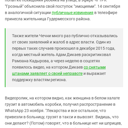
попытке похищения ребенка на улице, в эфире ЧГТРК
Южный Кавказ
"Грозный" объяснила свой поступок "эмоциями". 14 сентября
ЮФО
в аналогичной ситуации
публичные извинения
в телеэфире
принесла жительница Гудермесского района.
Также жители Чечни много раз публично отказывались
от своих заявлений и жалоб в адрес власти. Один из
первых таких случаев произошел в декабре 2015 года,
когда местный житель Адам Дикаев раскритиковал
Рамзана Кадырова, а через неделю в соцсетях
появилось видео, на котором Дикаев
со снятыми
штанами заявляет о своей неправоте
и выражает
поддержку властям региона.
Видеоролик, на котором видно, как женщина в белом халате
грузит в автомобиль коробки, получил распространение в
WhatsApp 23 ноября. "Лекарства и все остальное, что
привезли в больницу, грузят в такси и вывозят. Видишь, что
они делают? (Потом) говорят, что в больнице нет ни шприцев,