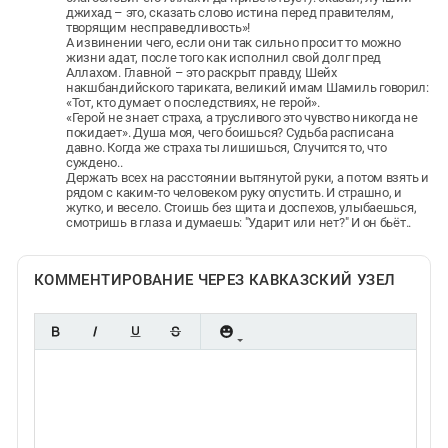
джихад – это, сказать слово истина перед правителям,
творящим несправедливость»!
А извинении чего, если они так сильно просит то можно
жизни адат, после того как исполнил свой долг пред
Аллахом. Главной – это раскрыт правду, Шейх
накшбандийского тариката, великий имам Шамиль говорил:
«Тот, кто думает о последствиях, не герой».
«Герой не знает страха, а трусливого это чувство никогда не
покидает». Душа моя, чего боишься? Судьба расписана
давно. Когда же страха ты лишишься, Случится то, что
суждено..
Держать всех на расстоянии вытянутой руки, а потом взять и
рядом с каким-то человеком руку опустить. И страшно, и
жутко, и весело. Стоишь без щита и доспехов, улыбаешься,
смотришь в глаза и думаешь: "Ударит или нет?" И он бьёт..
КОММЕНТИРОВАНИЕ ЧЕРЕЗ КАВКАЗСКИЙ УЗЕЛ