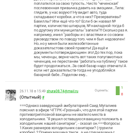
поплатился за свою тупость...Чисто "чеченская"
послевоенная привычка давить на эмоциии...Типа:
глядите, у нас воруют! Ну видит авто, туда
складывают коробки..а что в них? Презервативы?
Бахиллы? Или ещё что-то? Если б он назвал №
партии, количество шпирцов, № накладной-тогда б
по другому эти муниципалы "запели"!!! Сколько раз я.
например, имел "разборы и с властями и со своим
руководством по поводу того. чем я был недоволен!
Но..но у меня были железобетонные
доказательстова своей правоты! Да ещё и
документы потверждающиен это! До тех пор, пока
мы, чеченцы, верне часть вот таких полугамотных
чеченцев, не перестанем "работать на публику" такое
будет продолжаться...За свой базар надо отвечать! А
если нет доказательств-тогда не уподобляйся
базарной бабе...Поделом ему...
1
Оценить:
26.11.18 в 15:49
shura08.74@mail.ru
0
(Опытный)
#
===Однако заведующий амбулаторией Саид Муталиев
пояснил в эфире ЧГТРК «Грозный», что для этой партии
противогриппозной вакцины не хватило места в
холодильнике. "Я решил оставшуюся вакцину положить в
холодильник нашей санитарки", - сказал он.===Вопросы:
1.Каких размеров холодильник санитарки? ( грузили
коробки) 2.Почему машина такси , а не спецмашина с