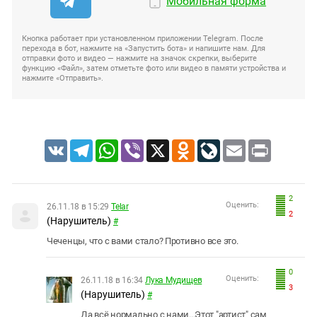
Мобильная форма
Кнопка работает при установленном приложении Telegram. После
перехода в бот, нажмите на «Запустить бота» и напишите нам. Для
отправки фото и видео — нажмите на значок скрепки, выберите
функцию «Файл», затем отметьте фото или видео в памяти устройства и
нажмите «Отправить».
VK
Telegram
WhatsApp
Viber
X
Odnoklassniki
LiveJournal
Email
Print
2
Оценить:
26.11.18 в 15:29
Telar
2
(Нарушитель)
#
Чеченцы, что с вами стало? Противно все это.
0
Оценить:
26.11.18 в 16:34
Лука Мудищев
3
(Нарушитель)
#
Да всё нормально с нами...Этот "артист" сам