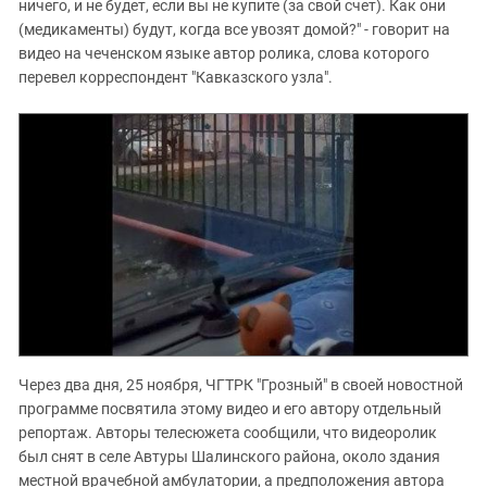
ничего, и не будет, если вы не купите (за свой счет). Как они
(медикаменты) будут, когда все увозят домой?" - говорит на
видео на чеченском языке автор ролика, слова которого
перевел корреспондент "Кавказского узла".
Через два дня, 25 ноября, ЧГТРК "Грозный" в своей новостной
программе посвятила этому видео и его автору отдельный
репортаж. Авторы телесюжета сообщили, что видеоролик
был снят в селе Автуры Шалинского района, около здания
местной врачебной амбулатории, а предположения автора