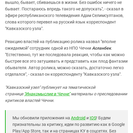
вышло, бывает, сбиваешься в жизни. Без ошибок ничего не
бывает. Постараюсь впредь такого не допускать", - сказал в
эфире республиканского телевидения Адам Селимсултанов,
слова которого перевел на русский язык корреспондент
"Кавказского узла".
Реакцию властей на публикацию ролика назвал "вполне
ожидаемой" сотрудник одной из НПО Чечни
Асланбек
.
"Естественно, тут же последовала реакция, чтобы как можно
быстрее все это затушевать и представить как плод фантазии
обывателя. Автор ролика, можно сказать, достаточно легко
отделался", - сказал он корреспонденту "Кавказского узла".
"Кавказский узел" публикует на тематической
странице
"Инакомыслие в Чечне"
материалы о преследовании
критиков властей Чечни.
Мы обновили приложения на
Android
и
IOS
! Будем
признательны за критику, идеи по развитию как в Google
Play/App Store, так и на страницах КУ в соцсетях. Без