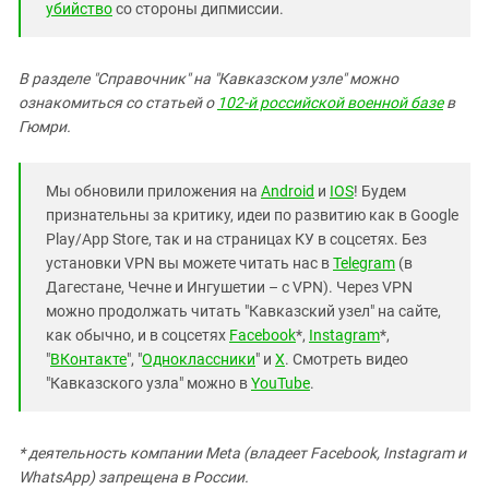
убийство
со стороны дипмиссии.
В разделе "Справочник" на "Кавказском узле" можно
ознакомиться со статьей о
102-й российской военной базе
в
Гюмри.
Мы обновили приложения на
Android
и
IOS
! Будем
признательны за критику, идеи по развитию как в Google
Play/App Store, так и на страницах КУ в соцсетях. Без
установки VPN вы можете читать нас в
Telegram
(в
Дагестане, Чечне и Ингушетии – с VPN). Через VPN
можно продолжать читать "Кавказский узел" на сайте,
как обычно, и в соцсетях
Facebook
*,
Instagram
*,
"
ВКонтакте
", "
Одноклассники
" и
X
. Смотреть видео
"Кавказского узла" можно в
YouTube
.
* деятельность компании Meta (владеет Facebook, Instagram и
WhatsApp) запрещена в России.