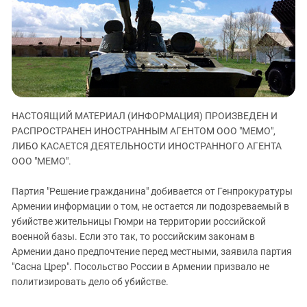
ЗАСТАВЛЯЕТ
Дагестан
КАВКАЗ ЗА ПАЛЕСТИНУ
Ингушетия
ИНАКОМЫСЛИЕ В ЧЕЧНЕ
Кабардино-Балкария
ПРЕСЛЕДОВАНИЕ АКТИВИСТОВ
МОБИЛИЗАЦИЯ И ПРОТЕСТЫ
Калмыкия
Карачаево-Черкесия
НАСТОЯЩИЙ МАТЕРИАЛ (ИНФОРМАЦИЯ) ПРОИЗВЕДЕН И
Краснодарский край
РАСПРОСТРАНЕН ИНОСТРАННЫМ АГЕНТОМ ООО "МЕМО",
Нагорный Карабах
ЛИБО КАСАЕТСЯ ДЕЯТЕЛЬНОСТИ ИНОСТРАННОГО АГЕНТА
Российская Федерация
ООО "МЕМО".
Ростовская область
Партия "Решение гражданина" добивается от Генпрокуратуры
Северная Осетия - Алания
Армении информации о том, не остается ли подозреваемый в
убийстве жительницы Гюмри на территории российской
СКФО
военной базы. Если это так, то российским законам в
Ставропольский край
Армении дано предпочтение перед местными, заявила партия
Чечня
"Сасна Црер". Посольство России в Армении призвало не
политизировать дело об убийстве.
Южная Осетия