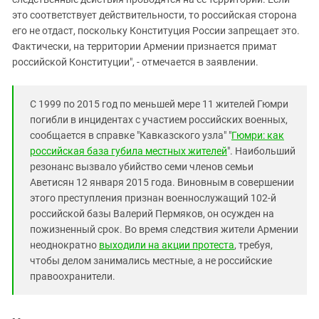
это соответствует действительности, то российская сторона
его не отдаст, поскольку Конституция России запрещает это.
Фактически, на территории Армении признается примат
российской Конституции", - отмечается в заявлении.
С 1999 по 2015 год по меньшей мере 11 жителей Гюмри
погибли в инцидентах с участием российских военных,
сообщается в справке "Кавказского узла" "
Гюмри: как
российская база губила местных жителей
". Наибольший
резонанс вызвало убийство семи членов семьи
Аветисян 12 января 2015 года. Виновным в совершении
этого преступления признан военнослужащий 102-й
российской базы Валерий Пермяков, он осужден на
пожизненный срок. Во время следствия жители Армении
неоднократно
выходили на акции протеста
, требуя,
чтобы делом занимались местные, а не российские
правоохранители.