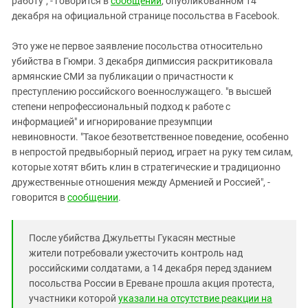
работу", - говорится в
сообщении
, опубликованном 14
декабря на официальной странице посольства в Facebook.
Это уже не первое заявление посольства относительно
убийства в Гюмри. 3 декабря дипмиссия раскритиковала
армянские СМИ за публикации о причастности к
преступлению российского военнослужащего. "в высшей
степени непрофессиональный подход к работе с
информацией" и игнорирование презумпции
невиновности. "Такое безответственное поведение, особенно
в непростой предвыборный период, играет на руку тем силам,
которые хотят вбить клин в стратегические и традиционно
дружественные отношения между Арменией и Россией", -
говорится в
сообщении
.
После убийства Джульетты Гукасян местные
жители потребовали ужесточить контроль над
российскими солдатами, а 14 декабря перед зданием
посольства России в Ереване прошла акция протеста,
участники которой
указали на отсутствие реакции на