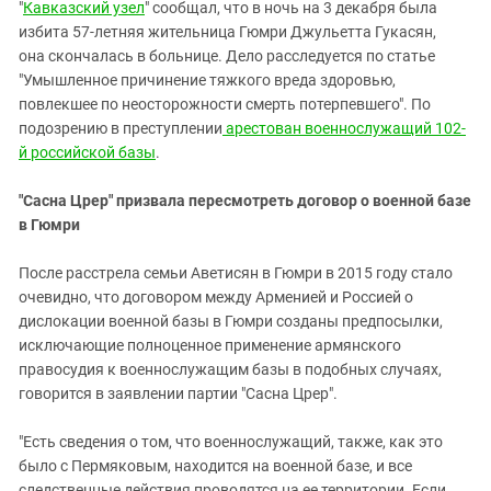
Южный Кавказ
"
Кавказский узел
" сообщал, что в ночь на 3 декабря была
избита 57-летняя жительница Гюмри Джульетта Гукасян,
ЮФО
она скончалась в больнице. Дело расследуется по статье
"Умышленное причинение тяжкого вреда здоровью,
повлекшее по неосторожности смерть потерпевшего". По
подозрению в преступлении
арестован военнослужащий 102-
й российской базы
.
"Сасна Црер" призвала пересмотреть договор о военной базе
в Гюмри
После расстрела семьи Аветисян в Гюмри в 2015 году стало
очевидно, что договором между Арменией и Россией о
дислокации военной базы в Гюмри созданы предпосылки,
исключающие полноценное применение армянского
правосудия к военнослужащим базы в подобных случаях,
говорится в заявлении партии "Сасна Црер".
"Есть сведения о том, что военнослужащий, также, как это
было с Пермяковым, находится на военной базе, и все
следственные действия проводятся на ее территории. Если