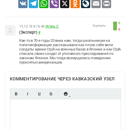
VK
Telegram
WhatsApp
Viber
X
Odnoklassniki
LiveJournal
Email
Print
0
Оценить:
15.12.18 в 16:46
Игорь С
0
(Эксперт)
#
Как-то в 70-е годы 20 века нам, тогда школьникам на
политинформации рассказывали как плохо себя вели
солдаты армии США на военных базах в Японии и как США
спасала своих солдат от уголовного преследования по
законам Японии. Мы тогда возмущались поведению
проклятых американцев.
КОММЕНТИРОВАНИЕ ЧЕРЕЗ КАВКАЗСКИЙ УЗЕЛ