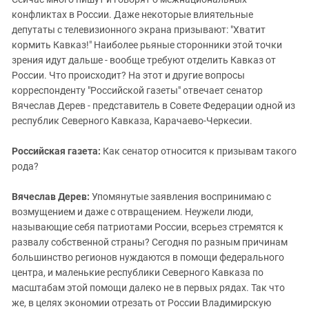
ЗАСТАВЛЯЕТ
Дагестан
конфликтах в России. Даже некоторые влиятельные
КАВКАЗ ЗА ПАЛЕСТИНУ
депутаты с телевизионного экрана призывают: "Хватит
Ингушетия
ИНАКОМЫСЛИЕ В ЧЕЧНЕ
кормить Кавказ!" Наиболее рьяные сторонники этой точки
Кабардино-Балкария
ПРЕСЛЕДОВАНИЕ АКТИВИСТОВ
зрения идут дальше - вообще требуют отделить Кавказ от
МОБИЛИЗАЦИЯ И ПРОТЕСТЫ
России. Что происходит? На этот и другие вопросы
Калмыкия
корреспонденту "Российской газеты" отвечает сенатор
Карачаево-Черкесия
Вячеслав Дерев - представитель в Совете Федерации одной из
Краснодарский край
республик Северного Кавказа, Карачаево-Черкесии.
Нагорный Карабах
Российская газета:
Как сенатор относится к призывам такого
Российская Федерация
рода?
Ростовская область
Вячеслав Дерев:
Упомянутые заявления воспринимаю с
Северная Осетия - Алания
возмущением и даже с отвращением. Неужели люди,
СКФО
называющие себя патриотами России, всерьез стремятся к
развалу собственной страны? Сегодня по разным причинам
Ставропольский край
большинство регионов нуждаются в помощи федерального
Чечня
центра, и маленькие республики Северного Кавказа по
масштабам этой помощи далеко не в первых рядах. Так что
Южная Осетия
же, в целях экономии отрезать от России Владимирскую