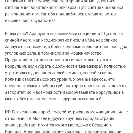
Гаевский при всем искреннем старании не мог добиться
отстранения влиятельного олигарха. Для снятия чиновника
регионального масштаба понадобилось вмешательство
высших лиц государства!
В чем дело? Арашуков незаменимый специалист? Да нет, за
спиной у него, как неоднократно писали СМИ, не великие
заслуги в экономике, а более чем сомнительное прошлое - два
уголовных дела, в том числе и за мошенничество.
Представляете, какие корни в регионах может пустить
коррупция, если убрать с должности "менеджера", полностью
утратившего доверие жителей региона, способен лишь
политик самого высокого уровня. Я очень надеюсь, что
предполагаемые выборы губернаторов повысят не только их
авторитет, но и возможности выкорчевывать коррупцию на
местах без вмешательства федеральных властей.
РГ
: Есть еще одна проблема, обостряющая межнациональные
отношения. В Москве и других крупных городах страны
живет, работает и учится много молодежи с Северного
Кавказа. Большинство из них уважают традиции коренной