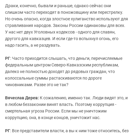
Драки, конечно, бывали и раньше, однако сейчас они
слишком часто переходят в поножовщину или перестрелку.
Но очень опасно, когда злостное хулиганство используют для
стравливания народов. Законы России одинаковы для всех.
У нас нет двух Уголовных кодексов - одного для славян,
другого для кавказцев. И если где-то вспыхнул огонь, его
надо гасить, а не раздувать.
РГ
: Часто приходится слышать, что деньги, перечисляемые
федеральным центром Северо-Кавказским республикам,
далеко не полностью доходят до рядовых граждан, что
колоссальные суммы растаскиваются по дороге
чиновниками. Разве это не так?
Вячеслав Дерев:
К сожалению, именно так. Люди видят это, и
в любом беззаконии винят власть. Поэтому коррупция -
смертельная угроза России. Если мы не уничтожим
коррупцию, она, в конце концов, уничтожит нас.
РГ
: Все представители власти, а вы к ним тоже относитесь, без