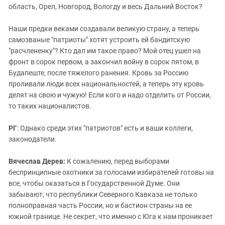
Южный Кавказ
область, Орел, Новгород, Вологду и весь Дальний Восток?
ЮФО
Наши предки веками создавали великую страну, а теперь
самозваные "патриоты" хотят устроить ей бандитскую
"расчлененку"? Кто дал им такое право? Мой отец ушел на
фронт в сорок первом, а закончил войну в сорок пятом, в
Будапеште, после тяжелого ранения. Кровь за Россию
проливали люди всех национальностей, а теперь эту кровь
делят на свою и чужую! Если кого и надо отделить от России,
то таких националистов.
РГ
: Однако среди этих "патриотов" есть и ваши коллеги,
законодатели.
Вячеслав Дерев:
К сожалению, перед выборами
беспринципные охотники за голосами избирателей готовы на
все, чтобы оказаться в Государственной Думе. Они
забывают, что республики Северного Кавказа не только
полноправная часть России, но и бастион страны на ее
южной границе. Не секрет, что именно с Юга к нам проникает