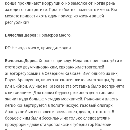
конца проклинают коррупцию, но замолкают, когда речь
заходит о конкретике. Просто боятся называть имена. Вы
можете привести хоть один пример из жизни вашей
республики?
Вячеслав Дерев:
Примеров много.
РГ
: Не надо много, приведите один.
Вячеслав Дерев:
Хорошо, приведу. Недавно пришлось уйти в
отставку двум чиновникам, связанным с торговлей
энергоресурсами на Северном Кавказе. Имя одного из них,
Рауля Арашукова, ничего не скажет жителям столицы, Урала
или Сибири. А у нас на Кавказе эта отставка было воспринята
с ликованием. Для наших бедных регионов цена топлива
значит куда больше, чем для москвичей. Рыночная власть
легко конвертируется в политическую, газовый олигарх
Арашуков был всесилен и всевластен, делал, что хотел. В
борьбе с ним были бессильны не только следователи и
прокуроры - даже ставропольский губернатор Валерий