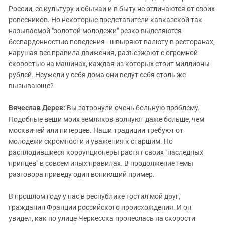
России, ее культуру и обычаи и в быту не отличаются от своих
ровесников. Но некоторые представители кавказской так
называемой "золотой молодежи" резко выделяются
беспардонностью поведения - швыряют валюту в ресторанах,
нарушая все правила движения, разъезжают с огромной
скоростью на машинах, каждая из которых стоит миллионы
рублей. Неужели у себя дома они ведут себя столь же
вызывающе?
Вячеслав Дерев:
Вы затронули очень больную проблему.
Подобные вещи моих земляков волнуют даже больше, чем
москвичей или питерцев. Наши традиции требуют от
молодежи скромности и уважения к старшим. Но
расплодившиеся коррупционеры растят своих "наследных
принцев" в совсем иных правилах. В продолжение темы
разговора приведу один вопиющий пример.
В прошлом году у нас в республике гостил мой друг,
гражданин Франции российского происхождения. И он
увидел, как по улице Черкесска пронеслась на скорости