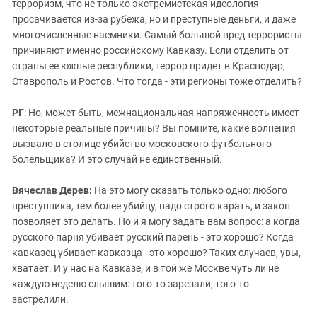
терроризм, что не только экстремистская идеология
просачивается из-за рубежа, но и преступные деньги, и даже
многочисленные наемники. Самый большой вред террористы
причиняют именно российскому Кавказу. Если отделить от
страны ее южные республики, террор придет в Краснодар,
Ставрополь и Ростов. Что тогда - эти регионы тоже отделить?
РГ
: Но, может быть, межнациональная напряженность имеет
некоторые реальные причины? Вы помните, какие волнения
вызвало в столице убийство московского футбольного
болельщика? И это случай не единственный
.
Вячеслав Дерев:
На это могу сказать только одно: любого
преступника, тем более убийцу, надо строго карать, и закон
позволяет это делать. Но и я могу задать вам вопрос: а когда
русского парня убивает русский парень - это хорошо? Когда
кавказец убивает кавказца - это хорошо? Таких случаев, увы,
хватает. И у нас на Кавказе, и в той же Москве чуть ли не
каждую неделю слышим: того-то зарезали, того-то
застрелили.