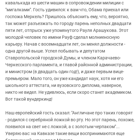
кавалькада из шести машин в сопровождении милиции с
"мигалками". Гость удивился: к вам что, Обама приехал или
госпожа Меркель? Пришлось объяснить ему, что, вероятно,
так может разъезжать по городу парень неполных двадцати
пяти лет, отпрыск уже упомянутого Рауля Арашукова. Этот
молодой человек по имени Рауф сделал молниеносную
карьеру. Начав с восемнадцати лет, он менял должности -
одна другой выше. Успел побывать и депутатом
Ставропольской городской Думы, и членом Карачаево-
Черкесского парламента, и главой районной администрации,
и министром (в двадцать один год!), и даже первым вице-
премьером. Мало того, он уже кандидат наук, хотя ни его
школьного аттестата, ни вузовского диплома, наверное,
никто не видел. Не удивлюсь, если скоро станет академиком.
Вот такой вундеркинд!
Наш европейский гость сказал: "Англичане про таких говорят
- родился с серебряной ложкой во рту. Но этот парень, похоже,
появился на свет не с ложкой, а с золотым черпаком"...
Уверяю вас: на Кавказе такие вещи воспринимаются еще