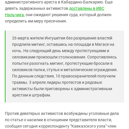
Южный Кавказ
административного ареста в Кабардино-Балкарию. Еще
девять задержанных активистов
доставлены в ИВС
ЮФО
Нальчика
, они ожидают решения суда, который должен
определить им меру пресечения.
26 марта жители Ингушетии без разрешения властей
продлили митинг, оставшись на площади в Магасе на
ночь. На следующий день между протестующими и
силовиками произошли столкновения. Сопротивляясь
попытке разогнать митинг, протестующие бросали в
силовиков палки, стулья и металлические ограждения.
По данным следствия, 10 правоохранителей получили
травмы. 3 апреля лидеры протестов и рядовые
активисты были приговорены к административным
арестам и штрафам.
Против девятерых активистов возбуждены уголовные дела
по статье о насилии в отношении представителя власти,
сообщил сегодня корреспонденту "Кавказского узла" член