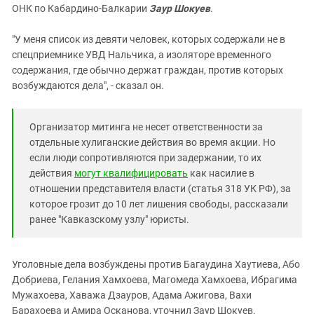
ОНК по Кабардино-Балкарии
Заур Шокуев
.
"У меня список из девяти человек, которых содержали не в
спецприемнике УВД Нальчика, а изоляторе временного
содержания, где обычно держат граждан, против которых
возбуждаются дела", - сказал он.
Организатор митинга не несет ответственности за
отдельные хулиганские действия во время акции. Но
если люди сопротивляются при задержании, то их
действия
могут квалифицировать
как насилие в
отношении представителя власти (статья 318 УК РФ), за
которое грозит до 10 лет лишения свободы, рассказали
ранее "Кавказскому узлу" юристы.
Уголовные дела возбуждены против Багаудина Хаутиева, Або
Добриева, Гелания Хамхоева, Магомеда Хамхоева, Ибрагима
Мужахоева, Хаважа Дзауров, Адама Ажигова, Вахи
Барахоева и Амира Осканова, уточнил Заур Шокуев.