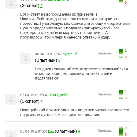
0
(Эксперт)
#
Вот и ответ на вопрос,зачем их привезли в
Нальчик.Ребята,надо тоже голову включать устраивая
протесты...Тупоголовую молодежь с играющими гормонами
нужно предварительно в подвалах запирать,чтобы все
проходило так,чтобы комар носу не подточил...А
получилось,что империя нанесла ответный удар.
2
Оценить:
06.04.19 в 07:49
суровый
0
(Опытный)
#
Без диких скаканий это не протест,а первомайская
демонстрация,молодежь для этих целей и
подтягивают.
1
Оценить:
05.04.19 в 15:04
..Бэн Джойс.
0
(Эксперт)
#
Полицейский при исполнении-лицо неприкосновенное,это
надо знать лучше,чем священные писания.
0
(Опытный)
Оценить:
06.04.19 в 01:04
kaa
#
0