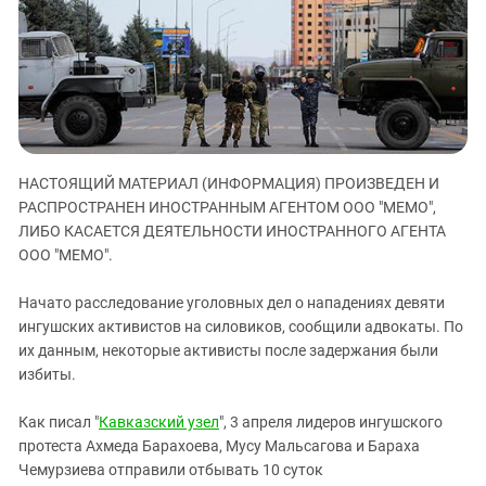
ЗАСТАВЛЯЕТ
Дагестан
КАВКАЗ ЗА ПАЛЕСТИНУ
Ингушетия
ИНАКОМЫСЛИЕ В ЧЕЧНЕ
Кабардино-Балкария
ПРЕСЛЕДОВАНИЕ АКТИВИСТОВ
МОБИЛИЗАЦИЯ И ПРОТЕСТЫ
Калмыкия
Карачаево-Черкесия
НАСТОЯЩИЙ МАТЕРИАЛ (ИНФОРМАЦИЯ) ПРОИЗВЕДЕН И
Краснодарский край
РАСПРОСТРАНЕН ИНОСТРАННЫМ АГЕНТОМ ООО "МЕМО",
Нагорный Карабах
ЛИБО КАСАЕТСЯ ДЕЯТЕЛЬНОСТИ ИНОСТРАННОГО АГЕНТА
Российская Федерация
ООО "МЕМО".
Ростовская область
Начато расследование уголовных дел о нападениях девяти
Северная Осетия - Алания
ингушских активистов на силовиков, сообщили адвокаты. По
их данным, некоторые активисты после задержания были
СКФО
избиты.
Ставропольский край
Чечня
Как писал "
Кавказский узел
", 3 апреля лидеров ингушского
протеста Ахмеда Барахоева, Мусу Мальсагова и Бараха
Южная Осетия
Чемурзиева отправили отбывать 10 суток