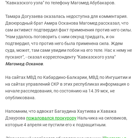
"Кавказского узла" по телефону Магомед Абубакаров.
Тамара Догузаева оказалась недоступна для комментария.
Двоюродный брат Амира Осканова Магомед рассказал, что
сам активист подтвердил факт применения против него силы.
"Нам удалось поговорить с ним секунд тридцать, и он
подтвердил, что против него была применена сила. Ждем
суда, может, там сами увидим побои на его теле. Нас к нему не
пускают", - сказал корреспонденту "Кавказского узла"
Магомед Осканов
.
На сайтах МВД по Кабардино-Балкарии, МВД по Ингушетии и
на сайтах управлений СКР в этих республиках информация о
начале расследования, по состоянию на 14.39 мск, не
опубликована.
Напомним, что адвокат Багаудина Хаутиева и Хаважа
Дзаурова
пожаловался прокурору
Нальчика на силовиков,
которые 4 апреля не пустили его к подзащитным.