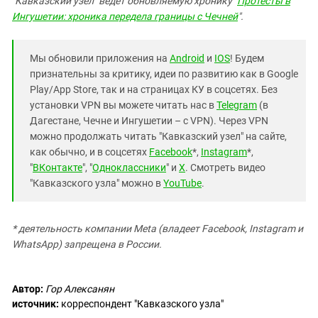
"Кавказский узел" ведет обновляемую хронику "
Протесты в
Ингушетии: хроника передела границы с Чечней
".
Мы обновили приложения на
Android
и
IOS
! Будем
признательны за критику, идеи по развитию как в Google
Play/App Store, так и на страницах КУ в соцсетях. Без
установки VPN вы можете читать нас в
Telegram
(в
Дагестане, Чечне и Ингушетии – с VPN). Через VPN
можно продолжать читать "Кавказский узел" на сайте,
как обычно, и в соцсетях
Facebook
*,
Instagram
*,
"
ВКонтакте
", "
Одноклассники
" и
X
. Смотреть видео
"Кавказского узла" можно в
YouTube
.
* деятельность компании Meta (владеет Facebook, Instagram и
WhatsApp) запрещена в России.
Автор:
Гор Алексанян
источник:
корреспондент "Кавказского узла"