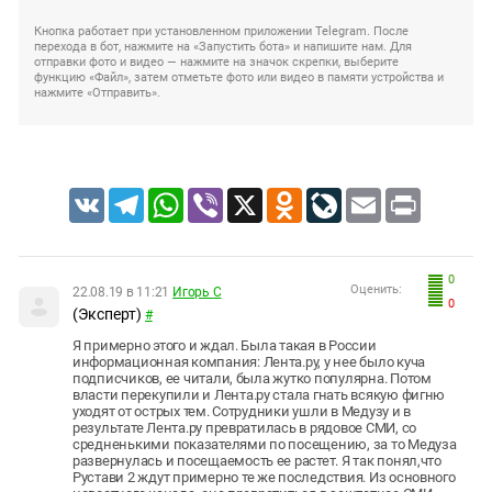
Кнопка работает при установленном приложении Telegram. После
перехода в бот, нажмите на «Запустить бота» и напишите нам. Для
отправки фото и видео — нажмите на значок скрепки, выберите
функцию «Файл», затем отметьте фото или видео в памяти устройства и
нажмите «Отправить».
VK
Telegram
WhatsApp
Viber
X
Odnoklassniki
LiveJournal
Email
Print
0
Оценить:
22.08.19 в 11:21
Игорь С
0
(Эксперт)
#
Я примерно этого и ждал. Была такая в России
информационная компания: Лента.ру, у нее было куча
подписчиков, ее читали, была жутко популярна. Потом
власти перекупили и Лента.ру стала гнать всякую фигню
уходят от острых тем. Сотрудники ушли в Медузу и в
результате Лента.ру превратилась в рядовое СМИ, со
средненькими показателями по посещению, за то Медуза
развернулась и посещаемость ее растет. Я так понял,что
Рустави 2 ждут примерно те же последствия. Из основного