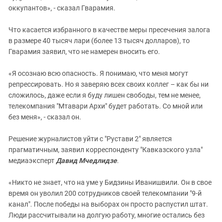
оккупантов», - сказал Гварамия.
Что касается избранного в качестве меры пресечения залога
в размере 40 тысяч лари (более 13 тысяч долларов), то
Гварамия заявил, что не намерен вносить его.
«Я осознаю всю опасность. Я понимаю, что меня могут
репрессировать. Но я заверяю всех своих коллег – как бы ни
сложилось, даже если я буду лишен свободы, тем не менее,
телекомпания "Мтавари Архи" будет работать. Со мной или
без меня», - сказал он.
Решение журналистов уйти с "Рустави 2" является
прагматичным, заявил корреспонденту "Кавказского узла"
медиаэксперт
Давид Мчедлидзе
.
«Никто не знает, что на уме у Бидзины Иванишвили. Он в свое
время он уволил 200 сотрудников своей телекомпании "9-й
канал". После победы на выборах он просто распустил штат.
Люди рассчитывали на долгую работу, многие остались без