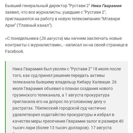
Бывший генеральный директор "Рустави 2"
Ника Гварамия
заявил, что все журналисты, ушедшие с "Рустави 2",
приглашаются на работу в новую телекомпанию "Мтавари
Архи" ("Главный канал").
«С понедельника (
26 августа
) мы начнем заключать новые
контракты с журналистами», - написал он на своей странице в
Facebook.
Ника Гварамия был уволен с "Рустави 2" 18 июля после
того, как суд принял решение передать активы
телеканала бывшему владельцу Кибару Халваши. 26
июля Гварамия объявил о планах создания нового
грузинского телеканала, а 1 августа прокуратура
пригласила его на допрос по уголовному делу о
растратах. Тбилисский городской суд частично
удовлетворил ходатайство прокуратуры и избрал в
качестве меры пресечения Гварамии залог в размере 40
тысяч лари (более 13 тысяч долларов). 17 августа