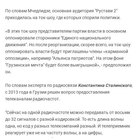
По словам Мчедлидзе, основная аудитория "Рустави 2"
приходилась на ток-шоу, где которых спорили политики.
«В этих ток-шоу представителям партии власти в основном
оппонировали сторонники "Единого национального
движения". Но после реорганизации, скорее всего, на ток-шоу
оппонировать власти будут приглашены члены «карманной
оппозиции», например "Альянса патриотов". На этом фоне
"Грузинская мечта" будет более выигрышной», - предположил
он.
По словам эксперта по радиосвязи
Константина Сталинского
,
с 2013 года в Грузии решен вопрос предоставления
телеканалам радиочастот.
"Сейчас на одной радиочастоте можно передавать от восьми
до 32 сигналов с разной кодировкой. То есть длина волны
одна, но код у разных телекомпаний разный. И телеприемник
реагирует уже не на частоту волны, а на цифры,