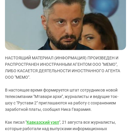
ЗАСТАВЛЯЕТ
Дагестан
КАВКАЗ ЗА ПАЛЕСТИНУ
Ингушетия
ИНАКОМЫСЛИЕ В ЧЕЧНЕ
Кабардино-Балкария
ПРЕСЛЕДОВАНИЕ АКТИВИСТОВ
МОБИЛИЗАЦИЯ И ПРОТЕСТЫ
Калмыкия
Карачаево-Черкесия
Краснодарский край
НАСТОЯЩИЙ МАТЕРИАЛ (ИНФОРМАЦИЯ) ПРОИЗВЕДЕН И
Нагорный Карабах
РАСПРОСТРАНЕН ИНОСТРАННЫМ АГЕНТОМ ООО "МЕМО",
Российская Федерация
ЛИБО КАСАЕТСЯ ДЕЯТЕЛЬНОСТИ ИНОСТРАННОГО АГЕНТА
ООО "МЕМО".
Ростовская область
Северная Осетия - Алания
В настоящее время формируется штат сотрудников новой
СКФО
телекомпании "Мтавари архи", журналисты и ведущие ток-
шоу с "Рустави 2" приглашаются на работу с сохранением
Ставропольский край
заработной платы, сообщил Ника Гварамия.
Чечня
Как писал "
Кавказский узел
", 21 августа все журналисты,
Южная Осетия
которые работали над выпусками информационных