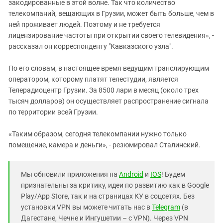
закодированные в этой волне. Так что количество
телекомпаний, вещающих в Грузии, может быть больше, чем в
ней проживает людей. Поэтому и не требуется
лицензирование частоты при открытии своего телевидения», -
рассказал он корреспонденту "Кавказского узла".
По его словам, в настоящее время ведущим транслирующим
оператором, которому платят телестудии, является
Телерадиоцентр Грузии. За 8500 лари в месяц (около трех
тысяч долларов) он осуществляет распространение сигнала
по территории всей Грузии.
«Таким образом, сегодня телекомпании нужно только
помещение, камера и деньги», - резюмировал Сталинский.
Мы обновили приложения на
Android
и
IOS
! Будем
признательны за критику, идеи по развитию как в Google
Play/App Store, так и на страницах КУ в соцсетях. Без
установки VPN вы можете читать нас в
Telegram
(в
Дагестане, Чечне и Ингушетии – с VPN). Через VPN