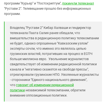
Южный Кавказ
программ "Курьер" и "Постскриптум",
покинули телеканал
ЮФО
"Рустави 2". Телевещание прошло без информационных
программ.
Владелец "Рустави 2" Кибар Халваши и гендиректор
телеканала Паата Салия ранее обещали, что
вмешательства в редакционную политику телекомпании
не будет, однако опрошенные "Кавказским узлом"
эксперты сочли, что именно это являлось целью
грузинских властей, потративших на процесс в ЕСПЧ
больше миллиона евро. Увольнение журналистов
свидетельствует об изменении редакционной политики
канала и "негативно скажется на свободе прессы",
отреагировали грузинские НПО. Уволенные журналисты
- сторонники "Единого национального движения",
что
говорит об изменении редакционной
политики
независимой телекомпании, обратили
внимание оппозиционные политики.