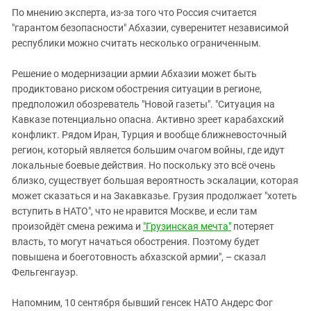
По мнению эксперта, из-за того что Россия считается
"гарантом безопасности" Абхазии, суверенитет независимой
республики можно считать несколько ограниченным.
Решение о модернизации армии Абхазии может быть
продиктовано риском обострения ситуации в регионе,
предположил обозреватель "Новой газеты". "Ситуация на
Кавказе потенциально опасна. Активно зреет карабахский
конфликт. Рядом Иран, Турция и вообще ближневосточный
регион, который является большим очагом войны, где идут
локальные боевые действия. Но поскольку это всё очень
близко, существует большая вероятность эскалации, которая
может сказаться и на Закавказье. Грузия продолжает "хотеть
вступить в НАТО", что не нравится Москве, и если там
произойдёт смена режима и
"Грузинская мечта"
потеряет
власть, то могут начаться обострения. Поэтому будет
повышена и боеготовность абхазской армии", – сказал
Фельгенгауэр.
Напомним, 10 сентября бывший генсек НАТО Андерс Фог