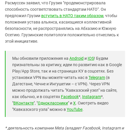
Расмуссен заявил, что Грузия "продемонстрировала
способность соответствовать стандартам НАТО". Он
предложил Грузии
вступить в НАТО таким образом
, чтобы
положения устава альянса, касающиеся коллективной
безопасности, не распространялись на Абхазию и Южную
Осетию. Грузинские политологи положительно отнеслись к
этой инициативе.
Мы обновили приложения на
Android
и
IOS
! Будем
признательны за критику, идеи по развитию как в Google
Play/App Store, так и на страницах КУ в соцсетях. Без
установки VPN вы можете читать нас в
Telegram
(в
Дагестане, Чечне и Ингушетии – с VPN). Через VPN
можно продолжать читать "Кавказский узел" на сайте,
как обычно, и в соцсетях
Facebook
*,
Instagram
*,
"
ВКонтакте
", "
Одноклассники
" и
X
. Смотреть видео
"Кавказского узла" можно в
YouTube
.
* деятельность компании Meta (владеет Facebook, Instagram и