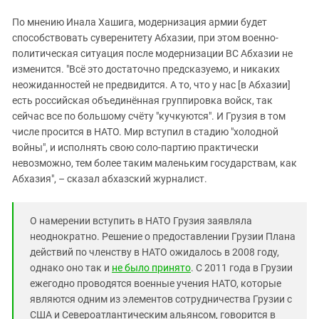
По мнению Инала Хашига, модернизация армии будет
способствовать суверенитету Абхазии, при этом военно-
политическая ситуация после модернизации ВС Абхазии не
изменится. "Всё это достаточно предсказуемо, и никаких
неожиданностей не предвидится. А то, что у нас [в Абхазии]
есть российская объединённая группировка войск, так
сейчас все по большому счёту "кучкуются". И Грузия в том
числе просится в НАТО. Мир вступил в стадию "холодной
войны", и исполнять свою соло-партию практически
невозможно, тем более таким маленьким государствам, как
Абхазия", – сказал абхазский журналист.
О намерении вступить в НАТО Грузия заявляла
неоднократно. Решение о предоставлении Грузии Плана
действий по членству в НАТО ожидалось в 2008 году,
однако оно так и
не было принято
. С 2011 года в Грузии
ежегодно проводятся военные учения НАТО, которые
являются одним из элементов сотрудничества Грузии с
США и Североатлантическим альянсом, говорится в