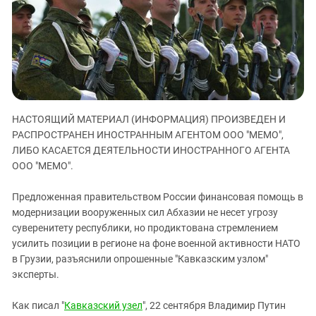
ЗАСТАВЛЯЕТ
Дагестан
КАВКАЗ ЗА ПАЛЕСТИНУ
Ингушетия
ИНАКОМЫСЛИЕ В ЧЕЧНЕ
Кабардино-Балкария
ПРЕСЛЕДОВАНИЕ АКТИВИСТОВ
МОБИЛИЗАЦИЯ И ПРОТЕСТЫ
Калмыкия
Карачаево-Черкесия
НАСТОЯЩИЙ МАТЕРИАЛ (ИНФОРМАЦИЯ) ПРОИЗВЕДЕН И
Краснодарский край
РАСПРОСТРАНЕН ИНОСТРАННЫМ АГЕНТОМ ООО "МЕМО",
Нагорный Карабах
ЛИБО КАСАЕТСЯ ДЕЯТЕЛЬНОСТИ ИНОСТРАННОГО АГЕНТА
Российская Федерация
ООО "МЕМО".
Ростовская область
Предложенная правительством России финансовая помощь в
Северная Осетия - Алания
модернизации вооруженных сил Абхазии не несет угрозу
суверенитету республики, но продиктована стремлением
СКФО
усилить позиции в регионе на фоне военной активности НАТО
Ставропольский край
в Грузии, разъяснили опрошенные "Кавказским узлом"
Чечня
эксперты.
Южная Осетия
Как писал "
Кавказский узел
", 22 сентября Владимир Путин