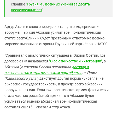
справке "
Грузия: 45 военных учений за десять
послевоенных лет
".
Артур Атаев в свою очередь считает, что модернизация
вооружённых сил Абхазии усилит военно-политический
статус республики и будет "достойным ответом на военно-
морские вызовы со стороны Грузии и её партнёров в НАТО".
"Сравнивая с аналогичной ситуацией в Южной Осетии, где
договор с РФ называется
"О союзничестве и интеграции"
, в
Абхазии (
с которой Россия заключила
договор о
союзничестве и стратегическом партнёрстве
. – Прим.
"Кавказского узла"
) действует другая норма - укрепление
абхазской государственности, и прежде всего абхазских
вооружённых сил. Если южноосетинская армия фактически
стала частью российской армии, то в Абхазии будет
усиливаться именно абхазская военно-политическая
составляющая", – сказал Артур Атаев.