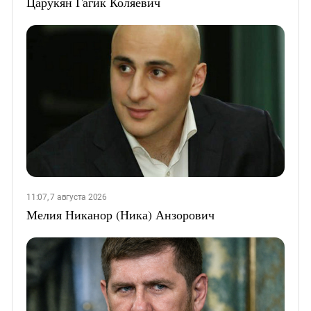
Царукян Гагик Коляевич
11:07, 7 августа 2026
Мелия Никанор (Ника) Анзорович