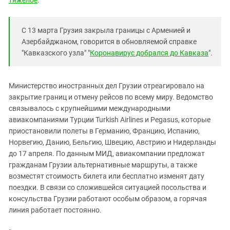
тяжелое
.
Южный Кавказ
ЮФО
С 13 марта Грузия закрыла границы с Арменией и
Азербайджаном, говорится в обновляемой справке
"Кавказского узла" "
Коронавирус добрался до Кавказа
".
Министерство иностранных дел Грузии отреагировало на
закрытие границ и отмену рейсов по всему миру. Ведомство
связывалось с крупнейшими международными
авиакомпаниями Турции Turkish Airlines и Pegasus, которые
приостановили полеты в Германию, Францию, Испанию,
Норвегию, Данию, Бельгию, Швецию, Австрию и Нидерланды
до 17 апреля. По данным МИД, авиакомпании предложат
гражданам Грузии альтернативные маршруты, а также
возместят стоимость билета или бесплатно изменят дату
поездки. В связи со сложившейся ситуацией посольства и
консульства Грузии работают особым образом, а горячая
линия работает постоянно.