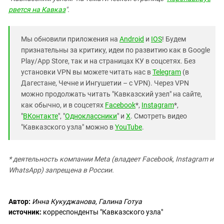
рвется на Кавказ
".
Мы обновили приложения на
Android
и
IOS
! Будем
признательны за критику, идеи по развитию как в Google
Play/App Store, так и на страницах КУ в соцсетях. Без
установки VPN вы можете читать нас в
Telegram
(в
Дагестане, Чечне и Ингушетии – с VPN). Через VPN
можно продолжать читать "Кавказский узел" на сайте,
как обычно, и в соцсетях
Facebook
*,
Instagram
*,
"
ВКонтакте
", "
Одноклассники
" и
X
. Смотреть видео
"Кавказского узла" можно в
YouTube
.
* деятельность компании Meta (владеет Facebook, Instagram и
WhatsApp) запрещена в России.
Автор:
Инна Кукуджанова, Галина Готуа
источник:
корреспонденты "Кавказского узла"