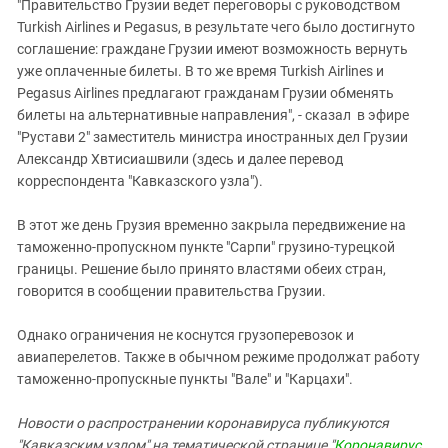
"Правительство Грузии ведет переговоры с руководством
Turkish Airlines и Pegasus, в результате чего было достигнуто
соглашение: граждане Грузии имеют возможность вернуть
уже оплаченные билеты. В то же время Turkish Airlines и
Pegasus Airlines предлагают гражданам Грузии обменять
билеты на альтернативные направления", - сказал в эфире
"Рустави 2" заместитель министра иностранных дел Грузии
Александр Хвтисиашвили (здесь и далее перевод
корреспондента "Кавказского узла").
В этот же день Грузия временно закрыла передвижение на
таможенно-пропускном пункте "Сарпи" грузино-турецкой
границы. Решение было принято властями обеих стран,
говорится в сообщении правительства Грузии.
Однако ограничения не коснутся грузоперевозок и
авиаперелетов. Также в обычном режиме продолжат работу
таможенно-пропускные пункты "Вале" и "Карцахи".
Новости о распространении коронавируса публикуются
"Кавказским узлом" на тематической странице "
Коронавирус