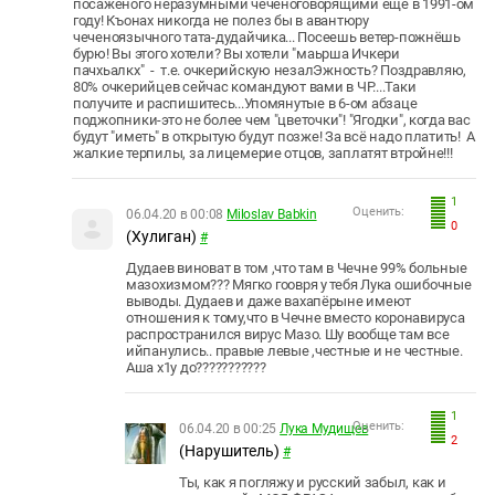
посаженого неразумными чеченоговорящими ещё в 1991-ом
году! Къонах никогда не полез бы в авантюру
чеченоязычного тата-дудайчика... Посеешь ветер-пожнёшь
бурю! Вы этого хотели? Вы хотели "маьрша Ичкери
пачхьалкх" - т.е. очкерийскую незалЭжность? Поздравляю,
80% очкерийцев сейчас командуют вами в ЧР....Таки
получите и распишитесь...Упомянутые в 6-ом абзаце
поджопники-это не более чем "цветочки"! "Ягодки", когда вас
будут "иметь" в открытую будут позже! За всё надо платить! А
жалкие терпилы, за лицемерие отцов, заплатят втройне!!!
1
Оценить:
06.04.20 в 00:08
Miloslav Babkin
0
(Хулиган)
#
Дудаев виноват в том ,что там в Чечне 99% больные
мазохизмом??? Мягко гоовря у тебя Лука ошибочные
выводы. Дудаев и даже вахапёрыне имеют
отношения к тому,что в Чечне вместо коронавируса
распространился вирус Мазо. Шу вообще там все
ийпанулись.. правые левые ,честные и не честные.
Аша х1у до???????????
1
Оценить:
06.04.20 в 00:25
Лука Мудищев
2
(Нарушитель)
#
Ты, как я погляжу и русский забыл, как и