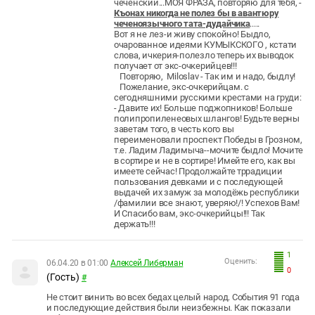
чеченский...МОЯ ФРАЗА, повторяю для тебя, -
Къонах никогда не полез бы в авантюру
чеченоязычного тата-дудайчика
.....
Вот я не лез-и живу спокойно! Быдло,
очарованное идеями КУМЫКСКОГО , кстати
слова, ичкерия-полезло теперь их выводок
получает от экс-очкерийцев!!!
Повторяю, Miloslav - Так им и надо, быдлу!
Пожелание, экс-очкерийцам. с
сегодняшними русскими крестами на груди:
- Давите их! Больше поджопников! Больше
полипропиленеовых шлангов! Будьте верны
заветам того, в честь кого вы
переименовали проспект Победы в Грозном,
т.е. Ладим Ладимыча--мочите быдло! Мочите
в сортире и не в сортире! Имейте его, как вы
имеете сейчас! Продолжайте тррадиции
пользования девками и с последующей
выдачей их замуж за молодёжь республики
/фамилии все знают, уверяю!/! Успехов Вам!
И Спасибо вам, экс-очкерийцы!!! Так
держать!!!
1
Оценить:
06.04.20 в 01:00
Алексей Либерман
0
(Гость)
#
Не стоит винить во всех бедах целый народ. События 91 года
и последующие действия были неизбежны. Как показали