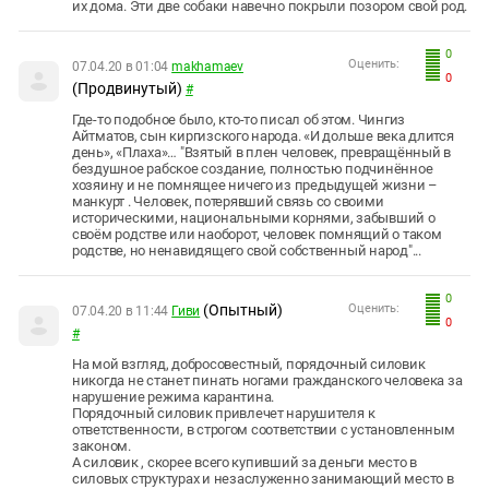
их дома. Эти две собаки навечно покрыли позором свой род.
0
Оценить:
07.04.20 в 01:04
makhamaev
0
(Продвинутый)
#
Где-то подобное было, кто-то писал об этом. Чингиз
Айтматов, сын киргизского народа. «И дольше века длится
день», «Плаха»… "Взятый в плен человек, превращённый в
бездушное рабское создание, полностью подчинённое
хозяину и не помнящее ничего из предыдущей жизни –
манкурт . Человек, потерявший связь со своими
историческими, национальными корнями, забывший о
своём родстве или наоборот, человек помнящий о таком
родстве, но ненавидящего свой собственный народ"...
0
(Опытный)
Оценить:
07.04.20 в 11:44
Гиви
0
#
На мой взгляд, добросовестный, порядочный силовик
никогда не станет пинать ногами гражданского человека за
нарушение режима карантина.
Порядочный силовик привлечет нарушителя к
ответственности, в строгом соответствии с установленным
законом.
А силовик , скорее всего купивший за деньги место в
силовых структурах и незаслуженно занимающий место в