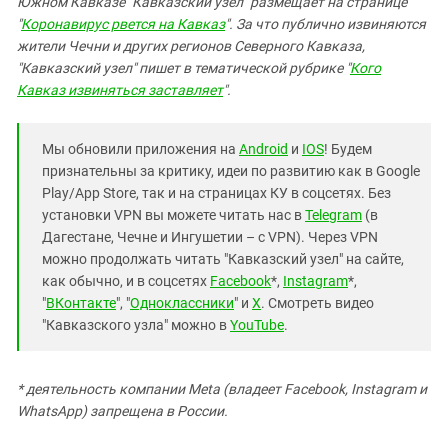
Южном Кавказе "Кавказский узел" размещает на странице
"
Коронавирус рвется на Кавказ
". За что публично извиняются
жители Чечни и других регионов Северного Кавказа,
"Кавказский узел" пишет в тематической рубрике "
Кого
Кавказ извиняться заставляет
".
Мы обновили приложения на
Android
и
IOS
! Будем
признательны за критику, идеи по развитию как в Google
Play/App Store, так и на страницах КУ в соцсетях. Без
установки VPN вы можете читать нас в
Telegram
(в
Дагестане, Чечне и Ингушетии – с VPN). Через VPN
можно продолжать читать "Кавказский узел" на сайте,
как обычно, и в соцсетях
Facebook
*,
Instagram
*,
"
ВКонтакте
", "
Одноклассники
" и
X
. Смотреть видео
"Кавказского узла" можно в
YouTube
.
* деятельность компании Meta (владеет Facebook, Instagram и
WhatsApp) запрещена в России.