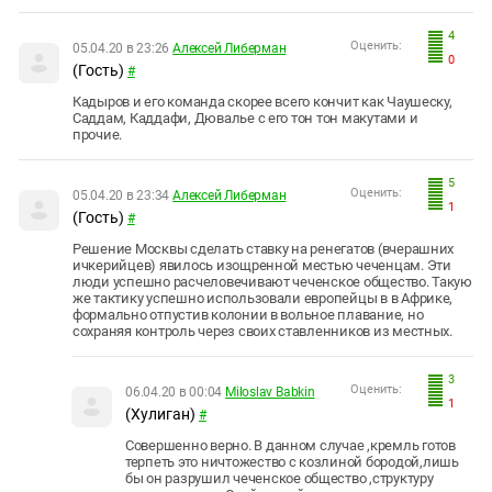
4
Оценить:
05.04.20 в 23:26
Алексей Либерман
0
(Гость)
#
Кадыров и его команда скорее всего кончит как Чаушеску,
Саддам, Каддафи, Дювалье с его тон тон макутами и
прочие.
5
Оценить:
05.04.20 в 23:34
Алексей Либерман
1
(Гость)
#
Решение Москвы сделать ставку на ренегатов (вчерашних
ичкерийцев) явилось изощренной местью чеченцам. Эти
люди успешно расчеловечивают чеченское общество. Такую
же тактику успешно использовали европейцы в в Африке,
формально отпустив колонии в вольное плавание, но
сохраняя контроль через своих ставленников из местных.
3
Оценить:
06.04.20 в 00:04
Miloslav Babkin
1
(Хулиган)
#
Совершенно верно. В данном случае ,кремль готов
терпеть это ничтожество с козлиной бородой,лишь
бы он разрушил чеченское общество ,структуру