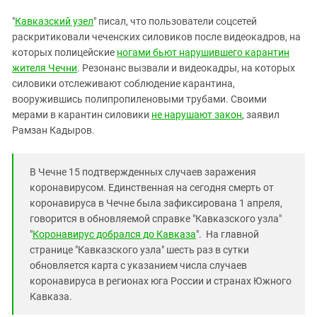
Южный Кавказ
"
Кавказский узел
" писал, что пользователи соцсетей
ЮФО
раскритиковали чеченских силовиков после видеокадров, на
которых полицейские
ногами бьют нарушившего карантин
жителя Чечни
. Резонанс вызвали и видеокадры, на которых
силовики отслеживают соблюдение карантина,
вооружившись полипропиленовыми трубами. Своими
мерами в карантин силовики
не нарушают закон
, заявил
Рамзан Кадыров.
В Чечне 15 подтвержденных случаев заражения
коронавирусом. Единственная на сегодня смерть от
коронавируса в Чечне была зафиксирована 1 апреля,
говорится в обновляемой справке "Кавказского узла"
"
Коронавирус добрался до Кавказа
". На главной
странице "Кавказского узла" шесть раз в сутки
обновляется карта с указанием числа случаев
коронавируса в регионах юга России и странах Южного
Кавказа.