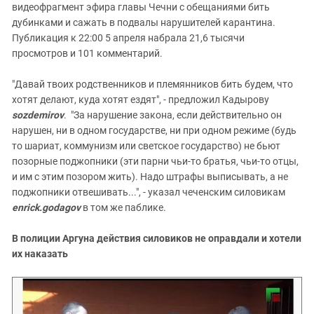
видеофрагмент эфира главы Чечни с обещаниями бить
дубинками и сажать в подвалы нарушителей карантина.
Публикация к 22:00 5 апреля набрала 21,6 тысячи
просмотров и 101 комментарий.
"Давай твоих родственников и племянников бить будем, что
хотят делают, куда хотят ездят", - предложил Кадырову
sozdemirov
. "За нарушение закона, если действительно он
нарушен, ни в одном государстве, ни при одном режиме (будь
то шариат, коммунизм или светское государство) не бьют
позорные поджопники (эти парни чьи-то братья, чьи-то отцы,
и им с этим позором жить). Надо штрафы выписывать, а не
поджопники отвешивать...", - указал чеченским силовикам
enrick.godagov
в том же паблике.
В полиции Аргуна действия силовиков не оправдали и хотели
их наказать