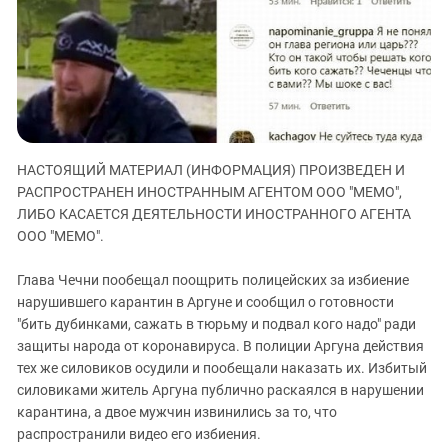
ЗАСТАВЛЯЕТ
Дагестан
КАВКАЗ ЗА ПАЛЕСТИНУ
Ингушетия
ИНАКОМЫСЛИЕ В ЧЕЧНЕ
Кабардино-Балкария
ПРЕСЛЕДОВАНИЕ АКТИВИСТОВ
МОБИЛИЗАЦИЯ И ПРОТЕСТЫ
Калмыкия
Карачаево-Черкесия
НАСТОЯЩИЙ МАТЕРИАЛ (ИНФОРМАЦИЯ) ПРОИЗВЕДЕН И
Краснодарский край
РАСПРОСТРАНЕН ИНОСТРАННЫМ АГЕНТОМ ООО "МЕМО",
Нагорный Карабах
ЛИБО КАСАЕТСЯ ДЕЯТЕЛЬНОСТИ ИНОСТРАННОГО АГЕНТА
Российская Федерация
ООО "МЕМО".
Ростовская область
Глава Чечни пообещал поощрить полицейских за избиение
Северная Осетия - Алания
нарушившего карантин в Аргуне и сообщил о готовности
"бить дубинками, сажать в тюрьму и подвал кого надо" ради
СКФО
защиты народа от коронавируса. В полиции Аргуна действия
Ставропольский край
тех же силовиков осудили и пообещали наказать их. Избитый
Чечня
силовиками житель Аргуна публично раскаялся в нарушении
карантина, а двое мужчин извинились за то, что
Южная Осетия
распространили видео его избиения.