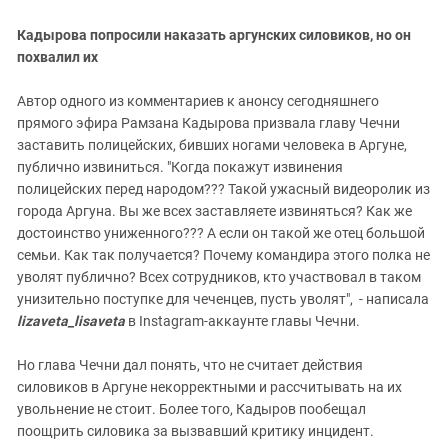
Кадырова попросили наказать аргунских силовиков, но он
похвалил их
Автор одного из комментариев к анонсу сегодняшнего
прямого эфира Рамзана Кадырова призвала главу Чечни
заставить полицейских, бивших ногами человека в Аргуне,
публично извиниться. "Когда покажут извинения
полицейских перед народом??? Такой ужасный видеоролик из
города Аргуна. Вы же всех заставляете извиняться? Как же
достоинство униженного??? А если он такой же отец большой
семьи. Как так получается? Почему командира этого полка не
уволят публично? Всех сотрудников, кто участвовал в таком
унизительно поступке для чеченцев, пусть уволят", - написала
lizaveta_lisaveta
в Instagram-аккаунте главы Чечни.
Но глава Чечни дал понять, что не считает действия
силовиков в Аргуне некорректными и рассчитывать на их
увольнение не стоит. Более того, Кадыров пообещал
поощрить силовика за вызвавший критику инцидент.