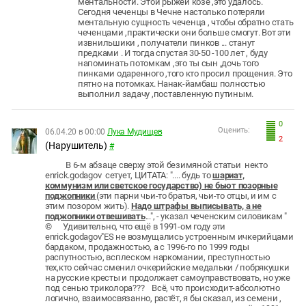
ментальности. Этой рыжей козе ,это удалось.
Сегодня чеченцы в Чечне настолько потеряли
ментальную сущность чеченца , чтобы обратно стать
чеченцами ,практически они больше смогут. Вот эти
извнильшики , получатели пинков ... станут
предками . И тогда спустая 30-50 -100 лет , буду
напоминать потомкам ,это ты сын ,дочь того
пинками одаренного ,того кто просил прощения. Это
пятно на потомках. Нанак-йамбаш полностью
выполнил задачу ,поставленную путиным.
0
Оценить:
06.04.20 в 00:00
Лука Мудищев
2
(Нарушитель)
#
В 6-м абзаце сверху этой безимяной статьи некто
enrick.godagov сетует, ЦИТАТА: ".... будь то
шариат,
коммунизм или светское государство) не бьют позорные
поджопники
(эти парни чьи-то братья, чьи-то отцы, и им с
этим позором жить).
Надо штрафы выписывать, а не
поджопники отвешивать
...", - указал чеченским силовикам "
© Удивительно, что ещё в 1991-ом году эти
enrick.godagov"ES не возмущались устроенным ичкерийцами
бардаком, продажностью, а с 1996-го по 1999 годы
распутностью, всплеском наркомании, преступностью
тех,кто сейчас сменил очкерийские медальки / побрякушки
на русские кресты и продолжает самоуправствовать, но уже
под сенью триколора??? Всё, что происходит-абсолютно
логично, взаимосвязанно, растёт, я бы сказал, из семени ,