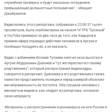
служебная проверка, и будут наказаны сотрудники,
превышающие должностные полномочия", - обещает
Джабраилов.
Видеозапись этого репортажа, собравшая к 22:00 57 тысяч
просмотров, была опубликована на канале ЧГТРК "Грозный"
в YouTube примерно за два часа до того, как Кадыров в
прямом эфире оправдал действия силовиков в Аргуне и
пообещал поощрить их, а не наказать.
Видео с избиением Ислама Тулаева снял из окна высотки в
Аргуне Абдурахман Давлиев и "тут же переслал его своему
родственнику", который распространил видеокадры,
говорится в репортаже. Давлиева и его родственника также
навестил представитель полиции и перед камерой объяснил
им неправильность их поступка. Оба слушали силовика с
виноватым видом и, как следует из репортажа, осознали
свою неправоту.
Материалы о распространении коронавируса на юге России и