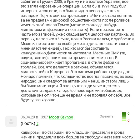
события в Грузии 2008, в Крыму и на востоке Украины, все
это запланированные операции. Если бы в 1991 году был
интернет и соц сети, это было видно невооруженным
взглядом. То, что сейчас происходит в Чечне, стало понятно
за ее пределами широкой общественности после роликов
чеченского блогера Тумсо (можете его когда-нибудь
министром информации поставить). Если просмотреть
часть его записей, уже складывается целостная картинка. Во
первых, не только в Чечне, но и в России целом, с одобрения
Москвы не оставлено вообще места для альтернативного
мнения (от чеченцев). Тех, кто мог бы составить
конкуренцию,физически уничтожили. Местные СМИ (тв,
радио, газеты) занимаются промыванием мозгов. В
социальных сетях идет пропаганда, в стиле фабрики
троллей. Все, что делается в регионе, объявляется
милостыней от Кадырова. Это система работает где угодно.
Но надо помнить, что большинство всегда пассивно, во всех
народах. Они следуют за активным меньшинством, лишь
бы была мотивация. Я знаю, что среди чеченцев есть
достаточно здравых людей, с некоторыми я общаюсь,
которые знают, что еще не время и не проявляют себя. Все
будет у вас хорошо.
0
Оценить:
06.04.20 в 13:07
Moder Gavnoo
0
(Гость)
#
кадыровы что старший что младший предатели народа
Чечни и предатели всех борцов за свободу и независимость