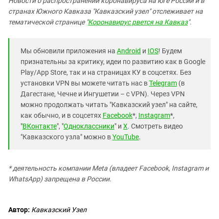
Новости о распространении коронавируса на юге России и в
странах Южного Кавказа "Кавказский узел" отслеживает на
тематической странице "
Коронавирус рвется на Кавказ
".
Мы обновили приложения на
Android
и
IOS
! Будем
признательны за критику, идеи по развитию как в Google
Play/App Store, так и на страницах КУ в соцсетях. Без
установки VPN вы можете читать нас в
Telegram
(в
Дагестане, Чечне и Ингушетии – с VPN). Через VPN
можно продолжать читать "Кавказский узел" на сайте,
как обычно, и в соцсетях
Facebook
*,
Instagram
*,
"
ВКонтакте
", "
Одноклассники
" и
X
. Смотреть видео
"Кавказского узла" можно в
YouTube
.
* деятельность компании Meta (владеет Facebook, Instagram и
WhatsApp) запрещена в России.
Автор:
Кавказский Узел