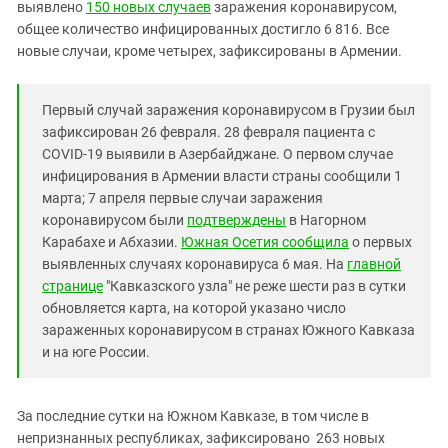
Южный Кавказ
выявлено
150 новых случаев
заражения коронавирусом,
общее количество инфицированных достигло 6 816. Все
ЮФО
новые случаи, кроме четырех, зафиксированы в Армении.
Первый случай заражения коронавирусом в Грузии был
зафиксирован 26 февраля. 28 февраля пациента с
COVID-19 выявили в Азербайджане. О первом случае
инфицирования в Армении власти страны сообщили 1
марта; 7 апреля первые случаи заражения
коронавирусом были
подтверждены
в Нагорном
Карабахе и Абхазии.
Южная Осетия сообщила
о первых
выявленных случаях коронавируса 6 мая. На
главной
странице
"Кавказского узла" не реже шести раз в сутки
обновляется карта, на которой указано число
зараженных коронавирусом в странах Южного Кавказа
и на юге России.
За последние сутки на Южном Кавказе, в том числе в
непризнанных республиках, зафиксировано 263 новых