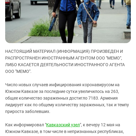
ЗАСТАВЛЯЕТ
Дагестан
КАВКАЗ ЗА ПАЛЕСТИНУ
Ингушетия
ИНАКОМЫСЛИЕ В ЧЕЧНЕ
Кабардино-Балкария
ПРЕСЛЕДОВАНИЕ АКТИВИСТОВ
МОБИЛИЗАЦИЯ И ПРОТЕСТЫ
Калмыкия
Карачаево-Черкесия
НАСТОЯЩИЙ МАТЕРИАЛ (ИНФОРМАЦИЯ) ПРОИЗВЕДЕН И
Краснодарский край
РАСПРОСТРАНЕН ИНОСТРАННЫМ АГЕНТОМ ООО "МЕМО",
Нагорный Карабах
ЛИБО КАСАЕТСЯ ДЕЯТЕЛЬНОСТИ ИНОСТРАННОГО АГЕНТА
Российская Федерация
ООО "МЕМО".
Ростовская область
Число новых случаев инфицирования коронавирусом на
Северная Осетия - Алания
Южном Кавказе за последние сутки увеличилось на 263,
общее количество зараженных достигло 7183. Армения
СКФО
лидирует как по общему количеству зараженных, так и темпу
Ставропольский край
прироста заболевших.
Чечня
Как информировал "
Кавказский узел
", к вечеру 12 мая на
Южная Осетия
Южном Кавказе, в том числе в непризнанных республиках,