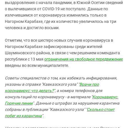
выздоровления c начала пандемии, в Южной Осетии сведений
о вылечившихся от COVID-19 не поступало. Данные по
излечившимся от коронавируса изменились только в
Нагорном Карабахе, где их количество увеличилось на три
человека и достигло восьми.
Отметим, что все шестеро новых случаев коронавируса в
Нагорном Карабахе зафиксированы среди жителей
Шаумяновского района, в связи с чем решением коменданта
республики с 13 мая
ограничения на свободное передвижение
введены во всем муниципалитете.
Советы специалистов о том, как избежать инфицирования,
указаны в справке "Кавказского узла" "
Врачи про
коронавирус: что делать?
", а номера телефонов для
консультаций по коронавирусу - в материале "
Коронавирус.
Горячие линии
". Данные о штрафах за нарушение карантина
собраны в публикации "Кавказского узла" "
Сколько стоит
побег из карантина
".