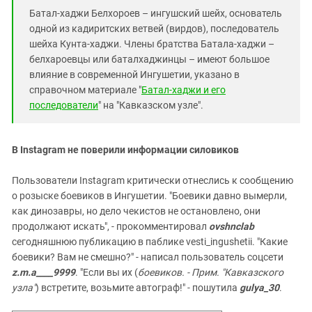
Батал-хаджи Белхороев – ингушский шейх, основатель
одной из кадиритских ветвей (вирдов), последователь
шейха Кунта-хаджи. Члены братства Батала-хаджи –
белхароевцы или баталхаджинцы – имеют большое
влияние в современной Ингушетии, указано в
справочном материале "
Батал-хаджи и его
последователи
" на "Кавказском узле".
В Instagram не поверили информации силовиков
Пользователи Instagram критически отнеслись к сообщению
о розыске боевиков в Ингушетии. "Боевики давно вымерли,
как динозавры, но дело чекистов не остановлено, они
продолжают искать", - прокомментировал
ovshnclab
сегодняшнюю публикацию в паблике vesti_ingushetii. "Какие
боевики? Вам не смешно?" - написал пользователь соцсети
z.m.a____9999
. "Если вы их (
боевиков. - Прим. "Кавказского
узла"
) встретите, возьмите автограф!" - пошутила
gulya_30
.