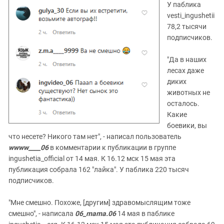
У паблика
vesti_ingushetii
78,2 тысячи
подписчиков.
"Да в наших
лесах даже
диких
животных не
осталось.
Какие
боевики, вы
что несете? Никого там нет", - написал пользователь
wwww____06
в комментарии к публикации в группе
ingushetia_official от 14 мая. К 16.12 мск 15 мая эта
публикация собрала 162 "лайка". У паблика 220 тысяч
подписчиков.
"Мне смешно. Похоже, [другим] здравомыслящим тоже
смешно", - написала
06_mama.06
14 мая в паблике