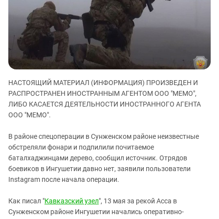
ЗАСТАВЛЯЕТ
Дагестан
КАВКАЗ ЗА ПАЛЕСТИНУ
Ингушетия
ИНАКОМЫСЛИЕ В ЧЕЧНЕ
Кабардино-Балкария
ПРЕСЛЕДОВАНИЕ АКТИВИСТОВ
МОБИЛИЗАЦИЯ И ПРОТЕСТЫ
Калмыкия
Карачаево-Черкесия
НАСТОЯЩИЙ МАТЕРИАЛ (ИНФОРМАЦИЯ) ПРОИЗВЕДЕН И
Краснодарский край
РАСПРОСТРАНЕН ИНОСТРАННЫМ АГЕНТОМ ООО "МЕМО",
Нагорный Карабах
ЛИБО КАСАЕТСЯ ДЕЯТЕЛЬНОСТИ ИНОСТРАННОГО АГЕНТА
Российская Федерация
ООО "МЕМО".
Ростовская область
В районе спецоперации в Сунженском районе неизвестные
Северная Осетия - Алания
обстреляли фонари и подпилили почитаемое
баталхаджинцами дерево, сообщил источник. Отрядов
СКФО
боевиков в Ингушетии давно нет, заявили пользователи
Ставропольский край
Instagram после начала операции.
Чечня
Как писал "
Кавказский узел
", 13 мая за рекой Асса в
Южная Осетия
Сунженском районе Ингушетии начались оперативно-