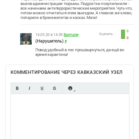
вызов администрации тюрьмы. Подростки похулиганили -
все начинаем антитеррористические мероприятия. Чуть что,
потом можно отчитаться этим выездом. А главное же клево,
попарили в бронежелетах и касках. Мачо!
0
Оценить:
16.05.20 в 14:39
Barmaley
0
(Нарушитель)
#
Повод удобный в лес прошвырнуться, да ещё во
время карантина!
КОММЕНТИРОВАНИЕ ЧЕРЕЗ КАВКАЗСКИЙ УЗЕЛ