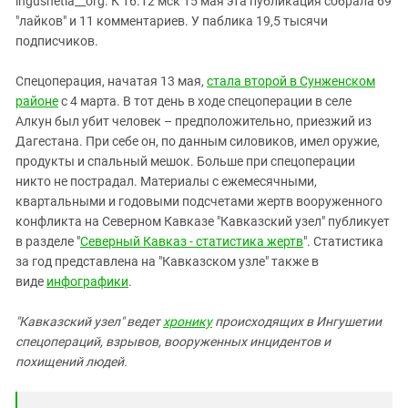
ingushetia__org. К 16.12 мск 15 мая эта публикация собрала 69
"лайков" и 11 комментариев. У паблика 19,5 тысячи
подписчиков.
Спецоперация, начатая 13 мая,
стала второй в Сунженском
районе
с 4 марта. В тот день в ходе спецоперации в селе
Алкун был убит человек – предположительно, приезжий из
Дагестана. При себе он, по данным силовиков, имел оружие,
продукты и спальный мешок. Больше при спецоперации
никто не пострадал. Материалы с ежемесячными,
квартальными и годовыми подсчетами жертв вооруженного
конфликта на Северном Кавказе "Кавказский узел" публикует
в разделе "
Северный Кавказ - статистика жертв
". Статистика
за год представлена на "Кавказском узле" также в
виде
инфографики
.
"Кавказский узел" ведет
хронику
происходящих в Ингушетии
спецопераций, взрывов, вооруженных инцидентов и
похищений людей.