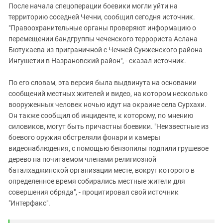
После начала спецоперации боевики могли уйти на
территорию соседней Чечни, сообщил сегодня источник.
"Правоохранительные органы проверяют информацию о
перемещении бандгруппы чеченского террориста Аслана
Бютукаева из приграничной с Чечней Сунженского района
Ингушетии в Назрановский район", - сказал источник.
По его словам, эта версия была выдвинута на основании
сообщений местных жителей и видео, на котором несколько
вооруженных человек ночью идут на окраине села Сурхахи.
Он также сообщил об инциденте, к которому, по мнению
силовиков, могут быть причастны боевики. "Неизвестные из
боевого оружия обстреляли фонари и камеры
видеонаблюдения, с помощью бензопилы подпили грушевое
дерево на почитаемом членами религиозной
баталхаджинской организации месте, вокруг которого в
определенное время собирались местные жители для
совершения обряда", - процитировал свой источник
"Интерфакс".