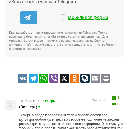
«Кавказского узла» в Telegram
Мобильная форма
Кнопка работает при установленном приложении Telegram. После
перехода в бот, нажмите на «Запустить бота» и напишите нам. Для
отправки фото и видео — нажмите на значок скрепки, выберите
функцию «Файл», затем отметьте фото или видео в памяти устройства и
нажмите «Отправить».
VK
Telegram
WhatsApp
Viber
X
Odnoklassniki
LiveJournal
Email
Print
1
Оценить:
15.05.20 в 16:35
Игорь С
0
(Эксперт)
#
Теперь в среде правоохранителей просто сложилась
культура любое хулиганство, любое неподчинение закона
рассматривать как эстремизм и как терроризм. Это культура
тюрьмы, где любая индивидуальность рассматривается как