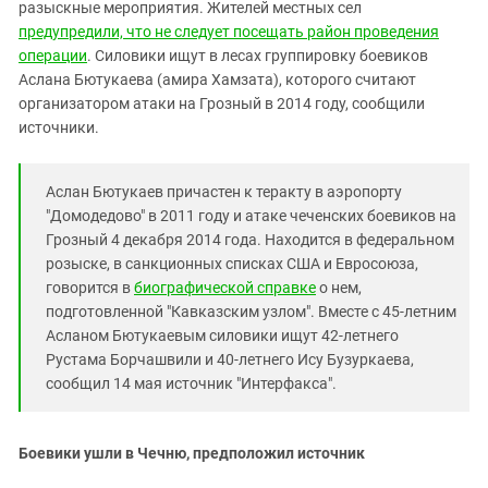
Южный Кавказ
разыскные мероприятия. Жителей местных сел
предупредили, что не следует посещать район проведения
ЮФО
операции
. Силовики ищут в лесах группировку боевиков
Аслана Бютукаева (амира Хамзата), которого считают
организатором атаки на Грозный в 2014 году, сообщили
источники.
Аслан Бютукаев причастен к теракту в аэропорту
"Домодедово" в 2011 году и атаке чеченских боевиков на
Грозный 4 декабря 2014 года. Находится в федеральном
розыске, в санкционных списках США и Евросоюза,
говорится в
биографической справке
о нем,
подготовленной "Кавказским узлом". Вместе с 45-летним
Асланом Бютукаевым силовики ищут 42-летнего
Рустама Борчашвили и 40-летнего Ису Бузуркаева,
сообщил 14 мая источник "Интерфакса".
Боевики ушли в Чечню, предположил источник