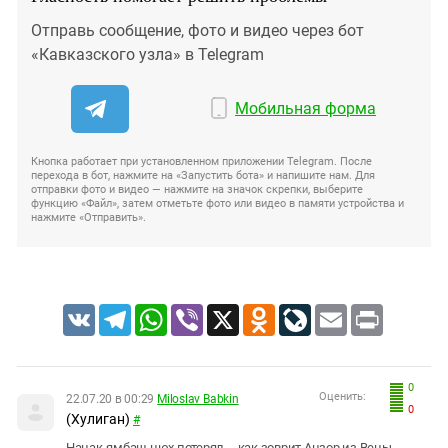
Отправь сообщение, фото и видео через бот
«Кавказского узла» в Telegram
Мобильная форма
Кнопка работает при установленном приложении Telegram. После
перехода в бот, нажмите на «Запустить бота» и напишите нам. Для
отправки фото и видео — нажмите на значок скрепки, выберите
функцию «Файл», затем отметьте фото или видео в памяти устройства и
нажмите «Отправить».
VK
Telegram
WhatsApp
Viber
X
Odnoklassniki
LiveJournal
Email
Print
0
Оценить:
22.07.20 в 00:29
Miloslav Babkin
0
(Хулиган)
#
Нанак-ямбаш нюх потерял.... как зоврит Анзор из Вены.