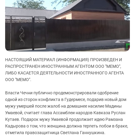
ЗАСТАВЛЯЕТ
Дагестан
КАВКАЗ ЗА ПАЛЕСТИНУ
Ингушетия
ИНАКОМЫСЛИЕ В ЧЕЧНЕ
Кабардино-Балкария
ПРЕСЛЕДОВАНИЕ АКТИВИСТОВ
МОБИЛИЗАЦИЯ И ПРОТЕСТЫ
Калмыкия
Карачаево-Черкесия
Краснодарский край
НАСТОЯЩИЙ МАТЕРИАЛ (ИНФОРМАЦИЯ) ПРОИЗВЕДЕН И
Нагорный Карабах
РАСПРОСТРАНЕН ИНОСТРАННЫМ АГЕНТОМ ООО "МЕМО",
Российская Федерация
ЛИБО КАСАЕТСЯ ДЕЯТЕЛЬНОСТИ ИНОСТРАННОГО АГЕНТА
ООО "МЕМО".
Ростовская область
Северная Осетия - Алания
Власти Чечни публично продемонстрировали одобрение
СКФО
одной из сторон конфликта в Гудермесе, подарив новый дом
мужу умершей после жалоб на домашнее насилие Мадины
Ставропольский край
Умаевой, считает глава Ассамблеи народов Кавказа Руслан
Чечня
Кутаев. Подарок мужу Умаевой продолжает идею Рамзана
Кадырова о том, что женщина должна терпеть побои в браке,
Южная Осетия
отметила правозащитница Светлана Ганнушкина.