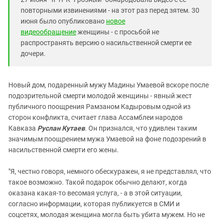
повторными извинениями - на этот раз перед зятем. 30
июня было опубликовано
новое
видеообращение
женщины - с просьбой не
распространять версию о насильственной смерти ее
дочери.
Новый дом, подаренный мужу Мадины Умаевой вскоре после
подозрительной смерти молодой женщины - явный жест
публичного поощрения Рамзаном Кадыровым одной из
сторон конфликта, считает глава Ассамблеи народов
Кавказа
Руслан Кутаев
. Он признался, что удивлен таким
значимым поощрением мужа Умаевой на фоне подозрений в
насильственной смерти его жены.
"Я, честно говоря, немного обескуражен, я не представлял, что
такое возможно. Такой подарок обычно делают, когда
оказана какая-то весомая услуга, - а в этой ситуации,
согласно информации, которая публикуется в СМИ и
соцсетях, молодая женщина могла быть убита мужем. Но не