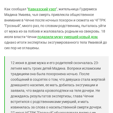
Южный Кавказ
ЮФО
Как сообщал "
Кавказский узел
", жительница Гудермеса
Мадина Умаева, чья смерть привлекла общественное
внимание в Чечне после ночных похорон и сюжета на ЧГТРК
"Грозный", много раз, по словам родственниц, пыталась уйти
от мужа из-за побоев и жаловалась родным на свекровь. 18
июля власти Чечни
подарили мужу умершей новый дом
,
однако итоги экспертизы эксгумированного тела Умаевой до
сих пор не оглашены.
12 июня в доме мужа и его родителей скончалась 23-
летняя мать троих детей Мадина. Вопреки исламским
традициям она была похоронена ночью. После
сообщений в соцсетях о том, что девушка стала жертвой
домашнего насилия, ее мать добилась эксгумации и
заявила, что видела кровоподтеки на теле дочери. Не
дожидаясь результатов экспертизы, глава Чечни
встретился с родственниками умершей, и мать
извинилась за слова о насильственной смерти дочери.
27 июня ЧГТРК "Грозный" обнародовала видео с ее