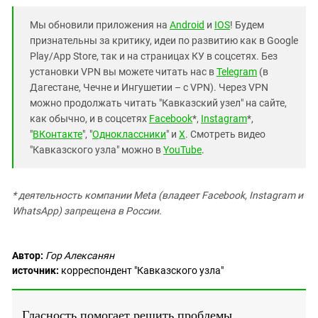
Мы обновили приложения на
Android
и
IOS
! Будем
признательны за критику, идеи по развитию как в Google
Play/App Store, так и на страницах КУ в соцсетях. Без
установки VPN вы можете читать нас в
Telegram
(в
Дагестане, Чечне и Ингушетии – с VPN). Через VPN
можно продолжать читать "Кавказский узел" на сайте,
как обычно, и в соцсетях
Facebook
*,
Instagram
*,
"
ВКонтакте
", "
Одноклассники
" и
X
. Смотреть видео
"Кавказского узла" можно в
YouTube
.
* деятельность компании Meta (владеет Facebook, Instagram и
WhatsApp) запрещена в России.
Автор:
Гор Алексанян
источник:
корреспондент "Кавказского узла"
Гласность помогает решить проблемы