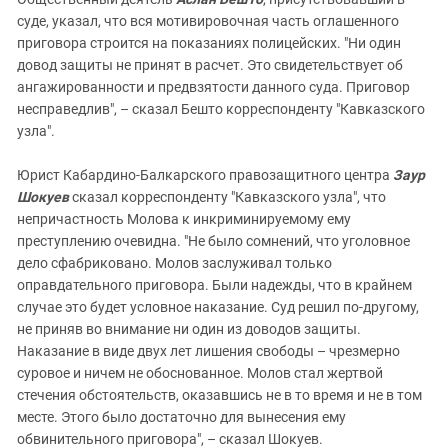
суде, указал, что вся мотивировочная часть оглашенного
приговора строится на показаниях полицейских. "Ни один
довод защиты не принят в расчет. Это свидетельствует об
ангажированности и предвзятости данного суда. Приговор
несправедлив", – сказал Бешто корреспонденту "Кавказского
узла".
Юрист Кабардино-Балкарского правозащитного центра
Заур
Шокуев
сказал корреспонденту "Кавказского узла", что
непричастность Молова к инкриминируемому ему
преступлению очевидна. "Не было сомнений, что уголовное
дело сфабриковано. Молов заслуживал только
оправдательного приговора. Были надежды, что в крайнем
случае это будет условное наказание. Суд решил по-другому,
не приняв во внимание ни один из доводов защиты.
Наказание в виде двух лет лишения свободы – чрезмерно
суровое и ничем не обоснованное. Молов стал жертвой
стечения обстоятельств, оказавшись не в то время и не в том
месте. Этого было достаточно для вынесения ему
обвинительного приговора", – сказал Шокуев.