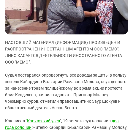
ЗАСТАВЛЯЕТ
Дагестан
КАВКАЗ ЗА ПАЛЕСТИНУ
Ингушетия
ИНАКОМЫСЛИЕ В ЧЕЧНЕ
Кабардино-Балкария
ПРЕСЛЕДОВАНИЕ АКТИВИСТОВ
МОБИЛИЗАЦИЯ И ПРОТЕСТЫ
Калмыкия
Карачаево-Черкесия
НАСТОЯЩИЙ МАТЕРИАЛ (ИНФОРМАЦИЯ) ПРОИЗВЕДЕН И
РАСПРОСТРАНЕН ИНОСТРАННЫМ АГЕНТОМ ООО "МЕМО",
Краснодарский край
ЛИБО КАСАЕТСЯ ДЕЯТЕЛЬНОСТИ ИНОСТРАННОГО АГЕНТА
Нагорный Карабах
ООО "МЕМО".
Российская Федерация
Судья постарался опровергнуть все доводы защиты в пользу
Ростовская область
жителя Кабардино-Балкарии Рамазана Молова, осужденного
Северная Осетия - Алания
за нанесение травм полицейскому во время акции протеста
близ Кенделена, заявила адвокат. Приговор Молову
СКФО
чрезмерно суров, отметили правозащитник Заур Шокуев и
Ставропольский край
общественный деятель Аслан Бешто.
Чечня
Как писал "
Кавказский узел
", 19 августа суд назначил
два
Южная Осетия
года колонии
жителю Кабардино-Балкарии Рамазану Молову,