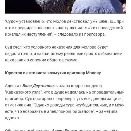
"Судом установлено, что Молов действовал умышленно… при
этом предвидел опасность наступления тяжких последствий
и желал их наступления", – следовало из приговора.
Суд счел, что условного наказания для Молова будет
недостаточно, и назначил ему реальный срок с отбыванием
наказания в колонии общего режима.
Юристов и активиста возмутил приговор Молову
Адвокат
Бэла Даутокова
сказала корреспонденту
"Кавказского узла", что в душе надеялась на оправдательный
приговор. Суд постарался опровергнуть все доводы защиты,
отметила она. "Однако доводы суда неубедительные, и у меня
есть, что возразить в апелляционной жалобе", – заметила
адвокат.
Общественный деятель
Аслан Бешто
, присутствовавший в