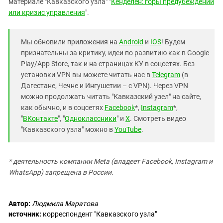
материале "Кавказского узла" "
Кенделен: горы предубеждений
или кризис управления
".
Мы обновили приложения на
Android
и
IOS
! Будем
признательны за критику, идеи по развитию как в Google
Play/App Store, так и на страницах КУ в соцсетях. Без
установки VPN вы можете читать нас в
Telegram
(в
Дагестане, Чечне и Ингушетии – с VPN). Через VPN
можно продолжать читать "Кавказский узел" на сайте,
как обычно, и в соцсетях
Facebook
*,
Instagram
*,
"
ВКонтакте
", "
Одноклассники
" и
X
. Смотреть видео
"Кавказского узла" можно в
YouTube
.
* деятельность компании Meta (владеет Facebook, Instagram и
WhatsApp) запрещена в России.
Автор:
Людмила Маратова
источник:
корреспондент "Кавказского узла"