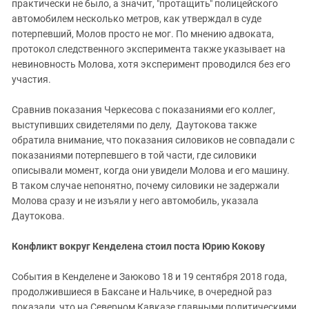
практически не было, а значит, "протащить" полицейского
автомобилем несколько метров, как утверждал в суде
потерпевший, Молов просто не мог. По мнению адвоката,
протокол следственного эксперимента также указывает на
невиновность Молова, хотя эксперимент проводился без его
участия.
Сравнив показания Черкесова с показаниями его коллег,
выступивших свидетелями по делу, Даутокова также
обратила внимание, что показания силовиков не совпадали с
показаниями потерпевшего в той части, где силовики
описывали момент, когда они увидели Молова и его машину.
В таком случае непонятно, почему силовики не задержали
Молова сразу и не изъяли у него автомобиль, указала
Даутокова.
Конфликт вокруг Кенделена стоил поста Юрию Кокову
События в Кенделене и Заюково 18 и 19 сентября 2018 года,
продолжившиеся в Баксане и Нальчике, в очередной раз
показали, что на Северном Кавказе главными политическими