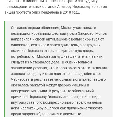
признав его виновным в нанесении травм сотруднику
Южный Кавказ
правоохранительных органов Андзору Черкесову во время
ЮФО
акции протеста близ Кенделена в 2018 году.
Согласно версии обвинения, Молов участвовал в
несанкционированном шествии у села Заюково. Молов
направился к своей автомашине с целью скрыться от
силовиков, сел в нее и завел двигатель, а сотрудник
полиции Черкесов открыл водительскую дверь,
потребовал от Молова заглушить двигатель и выйти,
следует из материалов дела. В обвинительном
заключении указано, что Молов вместо этого включил
заднюю передачу и стал двигаться назад, сбив с ног
Черкесова, в результате чего левая нога потерпевшего
оказалась зажатой между дверью машины и
поверхностью земли. В результате обвиняемый
причинил Черкесову "телесные повреждения в виде
внутрисуставного компрессионного перелома левой
ноги, квалифицирующегося как причинение тяжкого
вреда здоровью", говорится в документе.