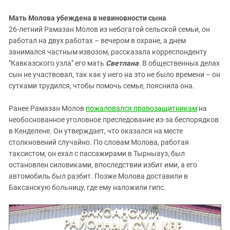
Мать Молова убеждена в невиновности сына
26-летний Рамазан Молов из небогатой сельской семьи, он
работал на двух работах – вечером в охране, а днем
занимался частным извозом, рассказала корреспонденту
"Кавказского узла" его мать
Светлана
. В общественных делах
сын не участвовал, так как у него на это не было времени – он
сутками трудился, чтобы помочь семье, пояснила она.
Ранее Рамазан Молов
пожаловался правозащитникам
на
необоснованное уголовное преследование из-за беспорядков
в Кенделене. Он утверждает, что оказался на месте
столкновений случайно. По словам Молова, работая
таксистом, он ехал с пассажирами в Тырныауз, был
остановлен силовиками, впоследствии избит ими, а его
автомобиль был разбит. Позже Молова доставили в
Баксанскую больницу, где ему наложили гипс.