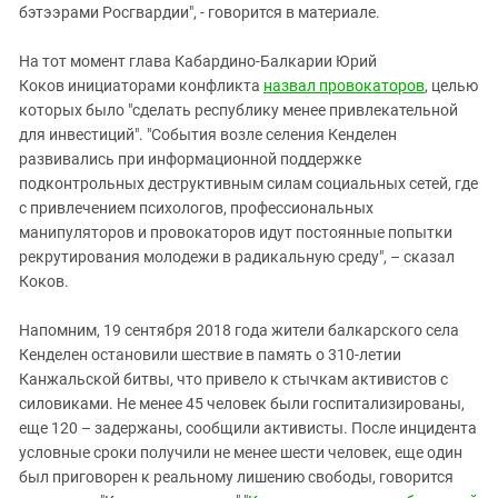
бэтээрами Росгвардии", - говорится в материале.
На тот момент глава Кабардино-Балкарии Юрий
Коков инициаторами конфликта
назвал провокаторов
, целью
которых было "сделать республику менее привлекательной
для инвестиций". "События возле селения Кенделен
развивались при информационной поддержке
подконтрольных деструктивным силам социальных сетей, где
с привлечением психологов, профессиональных
манипуляторов и провокаторов идут постоянные попытки
рекрутирования молодежи в радикальную среду", – сказал
Коков.
Напомним, 19 сентября 2018 года жители балкарского села
Кенделен остановили шествие в память о 310-летии
Канжальской битвы, что привело к стычкам активистов с
силовиками. Не менее 45 человек были госпитализированы,
еще 120 – задержаны, сообщили активисты. После инцидента
условные сроки получили не менее шести человек, еще один
был приговорен к реальному лишению свободы, говорится