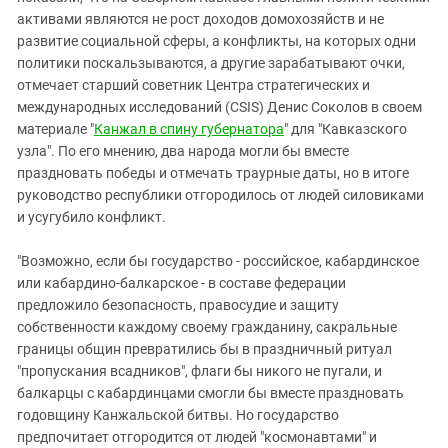
активами являются не рост доходов домохозяйств и не
развитие социальной сферы, а конфликты, на которых одни
политики поскальзываются, а другие зарабатывают очки,
отмечает старший советник Центра стратегических и
международных исследований (CSIS) Денис Соколов в своем
материале "
Канжал в спину губернатора
" для "Кавказского
узла". По его мнению, два народа могли бы вместе
праздновать победы и отмечать траурные даты, но в итоге
руководство республики отгородилось от людей силовиками
и усугубило конфликт.
"Возможно, если бы государство - российское, кабардинское
или кабардино-балкарское - в составе федерации
предложило безопасность, правосудие и защиту
собственности каждому своему гражданину, сакральные
границы общин превратились бы в праздничный ритуал
"пропускания всадников", флаги бы никого не пугали, и
балкарцы с кабардинцами смогли бы вместе праздновать
годовщину Канжальской битвы. Но государство
предпочитает отгородится от людей "космонавтами" и