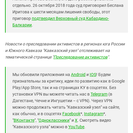
отдельно. 26 октября 2018 года суд приговорил Беслана
Иритова к шести месяцам лишения свободы, этот
приговор
подтвердил Верховный суд Кабардино-
Балкарии
.
Новости о преследовании активистов в регионах юга России
и Южного Кавказа "Кавказский узел" отслеживает на
тематической странице "
Преследование активистов
".
Мы обновили приложения на
Android
и
IOS
! Будем
признательны за критику, идеи по развитию как в Google
Play/App Store, так и на страницах КУ в соцсетях. Без
установки VPN вы можете читать нас в
Telegram
(в
Дагестане, Чечне и Ингушетии – с VPN). Через VPN
можно продолжать читать "Кавказский узел" на сайте,
как обычно, и в соцсетях
Facebook
*,
Instagram
*,
"
ВКонтакте
", "
Одноклассники
" и
X
. Смотреть видео
"Кавказского узла" можно в
YouTube
.