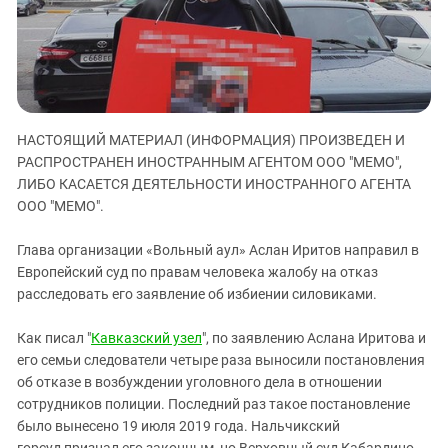
ЗАСТАВЛЯЕТ
Дагестан
КАВКАЗ ЗА ПАЛЕСТИНУ
Ингушетия
ИНАКОМЫСЛИЕ В ЧЕЧНЕ
Кабардино-Балкария
ПРЕСЛЕДОВАНИЕ АКТИВИСТОВ
МОБИЛИЗАЦИЯ И ПРОТЕСТЫ
Калмыкия
НАСТОЯЩИЙ МАТЕРИАЛ (ИНФОРМАЦИЯ) ПРОИЗВЕДЕН И
Карачаево-Черкесия
РАСПРОСТРАНЕН ИНОСТРАННЫМ АГЕНТОМ ООО "МЕМО",
Краснодарский край
ЛИБО КАСАЕТСЯ ДЕЯТЕЛЬНОСТИ ИНОСТРАННОГО АГЕНТА
Нагорный Карабах
ООО "МЕМО".
Российская Федерация
Глава организации «Вольный аул» Аслан Иритов направил в
Ростовская область
Европейский суд по правам человека жалобу на отказ
расследовать его заявление об избиении силовиками.
Северная Осетия - Алания
СКФО
Как писал "
Кавказский узел
", по заявлению Аслана Иритова и
Ставропольский край
его семьи следователи четыре раза выносили постановления
об отказе в возбуждении уголовного дела в отношении
Чечня
сотрудников полиции. Последний раз такое постановление
Южная Осетия
было вынесено 19 июля 2019 года. Нальчикский