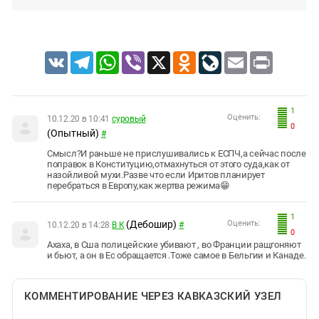
VK
Telegram
WhatsApp
Viber
X
Odnoklassniki
LiveJournal
Email
Print
1
Оценить:
10.12.20 в 10:41
суровый
0
(Опытный)
#
Смысл?И раньше не прислушивались к ЕСПЧ,а сейчас после
поправок в Конституцию,отмахнуться от этого суда,как от
назойливой мухи.Разве что если Иритов планирует
перебраться в Европу,как жертва режима😁
1
(Дебошир)
Оценить:
10.12.20 в 14:28
В К
#
0
Ахаха, в Сша полицейские убивают , во Франции ращгоняют
и бьют, а он в Ес обращается .Тоже самое в Бельгии и Канаде.
КОММЕНТИРОВАНИЕ ЧЕРЕЗ КАВКАЗСКИЙ УЗЕЛ