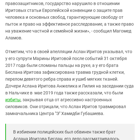
правозащитников, государство нарушило в отношении
Иритовых статьи Европейской конвенции о защите прав
человека и основных свобод, гарантирующие свободу от
пыток и право на эффективное расследование, а также право
на уважение частной и семейной жизни», - сообщил Магомед
Аламов.
Отметим, что в своей апелляции Аслан Иритов указывал, что
у его супруги Марины Иритовой после событий 31 октября
2017 года были сломаны пальцы на руке, а у его брата
Беслана Иритова зафиксирована травма грудной клетки,
перелом девятого ребра справа и ушиб мягких тканей.
Дочери Аслана Иритова Анжелика и Лилия на заседании суда
в Нальчике в мае 2019 года также рассказали, что были
избиты
, закрывая отца от агрессивно настроенных
силовиков. Они отрицали, что Аслан Иритов травмировал
замначальника Центра "Э" Хамидби Губашиева.
В избиении полицейских был обвинен также брат
Аслана Иритова Беслан, его дело рассматривалось