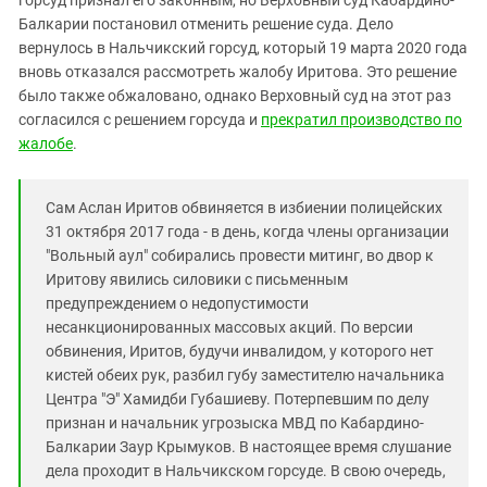
горсуд признал его законным, но Верховный суд Кабардино-
Южный Кавказ
Балкарии постановил отменить решение суда. Дело
ЮФО
вернулось в Нальчикский горсуд, который 19 марта 2020 года
вновь отказался рассмотреть жалобу Иритова. Это решение
было также обжаловано, однако Верховный суд на этот раз
согласился с решением горсуда и
прекратил производство по
жалобе
.
Сам Аслан Иритов обвиняется в избиении полицейских
31 октября 2017 года - в день, когда члены организации
"Вольный аул" собирались провести митинг, во двор к
Иритову явились силовики с письменным
предупреждением о недопустимости
несанкционированных массовых акций. По версии
обвинения, Иритов, будучи инвалидом, у которого нет
кистей обеих рук, разбил губу заместителю начальника
Центра "Э" Хамидби Губашиеву. Потерпевшим по делу
признан и начальник угрозыска МВД по Кабардино-
Балкарии Заур Крымуков. В настоящее время слушание
дела проходит в Нальчикском горсуде. В свою очередь,