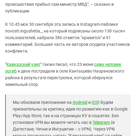
происшествия прибыл сам министр МВД", – сказано в
публикации.
К 10.45 мск 30 сентября эта запись в Instagram-паблике
novosti.ingushetia_, на который подписаны около 138 тысяч
пользователей, набрала 386 отметок "нравится" и 91
комментарий. Большая часть их авторов осудила участников
конфликта.
"
Кавказский узел
" также писал, что 23 июня
один человек
погиб
и двое пострадали в селе Кантышево Назрановского
района в результате перестрелки, которой обернулся
земельный спор.
Мы обновили приложения на
Android
и
IOS
! Будем
признательны за критику, идеи по развитию как в Google
Play/App Store, так и на страницах КУ в соцсетях. Без
установки VPN вы можете читать нас в
Telegram
(в
Дагестане, Чечне и Ингушетии – с VPN). Через VPN
можно продолжать читать "Кавказский узел" на сайте,