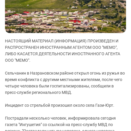
ЗАСТАВЛЯЕТ
Дагестан
КАВКАЗ ЗА ПАЛЕСТИНУ
Ингушетия
ИНАКОМЫСЛИЕ В ЧЕЧНЕ
Кабардино-Балкария
ПРЕСЛЕДОВАНИЕ АКТИВИСТОВ
МОБИЛИЗАЦИЯ И ПРОТЕСТЫ
Калмыкия
НАСТОЯЩИЙ МАТЕРИАЛ (ИНФОРМАЦИЯ) ПРОИЗВЕДЕН И
Карачаево-Черкесия
РАСПРОСТРАНЕН ИНОСТРАННЫМ АГЕНТОМ ООО "МЕМО",
Краснодарский край
ЛИБО КАСАЕТСЯ ДЕЯТЕЛЬНОСТИ ИНОСТРАННОГО АГЕНТА
Нагорный Карабах
ООО "МЕМО".
Российская Федерация
Сельчанин в Назрановском районе открыл огонь из ружья во
Ростовская область
время конфликта с другими местными жителями, после чего
четыре человека были госпитализированы, сообщили в
Северная Осетия - Алания
пресс-службе регионального МВД.
СКФО
Ставропольский край
Инцидент со стрельбой произошел около села Гази-Юрт.
Чечня
Пострадали несколько человек, информировала сегодня
Южная Осетия
газета "Ингушетия" со ссылкой на пресс-службу МВД по