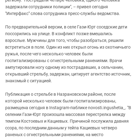
региону. "Пострадали четыре человека, одного человека
Южный Кавказ
задержали сотрудники полиции", – привел сегодня
ЮФО
"Интерфакс" слова сотрудника пресс-службы ведомства.
По предварительной версии, в селе Гази-Юрт соседские дети
поссорились на улице. В конфликт позже вмешались
взрослые. Мужчины для того, чтобы разобраться, решили
встретиться в поле. Один из них открыл огонь из охотничьего
ружья, после чего несколько человек были
госпитализированы с огнестрельными ранениями. Врачи
ампутировали ногу одному из пострадавших, а сельчанин,
открывший стрельбу, задержан, цитирует агентство источник,
знакомый с ситуацией.
Публикация о стрельбе в Назрановском районе, после
которой несколько человек были госпитализированы,
размещена сегодня в Instagram-паблике novosti.ingushetia_. "В
селении Гази-Юрт произошла массовая перестрелка между
темпом Костоевых и Кациевых. Причиной послужила давняя
ссора, по последним данным у тейпа Кациевых четверо
раненых с огнестрельными ранениями, на место