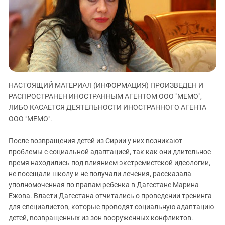
ЗАСТАВЛЯЕТ
Дагестан
КАВКАЗ ЗА ПАЛЕСТИНУ
Ингушетия
ИНАКОМЫСЛИЕ В ЧЕЧНЕ
Кабардино-Балкария
ПРЕСЛЕДОВАНИЕ АКТИВИСТОВ
МОБИЛИЗАЦИЯ И ПРОТЕСТЫ
Калмыкия
Карачаево-Черкесия
НАСТОЯЩИЙ МАТЕРИАЛ (ИНФОРМАЦИЯ) ПРОИЗВЕДЕН И
Краснодарский край
РАСПРОСТРАНЕН ИНОСТРАННЫМ АГЕНТОМ ООО "МЕМО",
Нагорный Карабах
ЛИБО КАСАЕТСЯ ДЕЯТЕЛЬНОСТИ ИНОСТРАННОГО АГЕНТА
Российская Федерация
ООО "МЕМО".
Ростовская область
После возвращения детей из Сирии у них возникают
Северная Осетия - Алания
проблемы с социальной адаптацией, так как они длительное
время находились под влиянием экстремистской идеологии,
СКФО
не посещали школу и не получали лечения, рассказала
Ставропольский край
уполномоченная по правам ребенка в Дагестане Марина
Чечня
Ежова. Власти Дагестана отчитались о проведении тренинга
для специалистов, которые проводят социальную адаптацию
Южная Осетия
детей, возвращенных из зон вооруженных конфликтов.