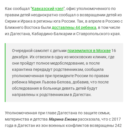
Южный Кавказ
Как сообщал "
Кавказский узел
", офис уполномоченного по
ЮФО
правам детей неоднократно сообщал о возвращении детей из
Сирии и Ирака в регионы юга России. Так, в апреле в Россию с
Ближнего Востока были
доставлены 44 ребенка
, в том числе
из Дагестана, Кабардино-Балкарии и Ставропольского края.
Очередной самолет с детьми
приземлился в Москве
16
декабря. Их отвезли в одну из московских клиник, где
они пройдут полное медобследование, а после
карантина передадут родственникам, сообщила
уполномоченная при президенте России по правам
ребенка Мария Львова-Белова, добавив, что после
обследования в больнице девять детей будут
направлены к родственникам в Дагестан.
Уполномоченная при главе Дагестана по защите семьи,
материнства и детства
Марина Ежова
рассказала, что с 2017
года в Дагестан из зон военных конфликтов возвращены 242