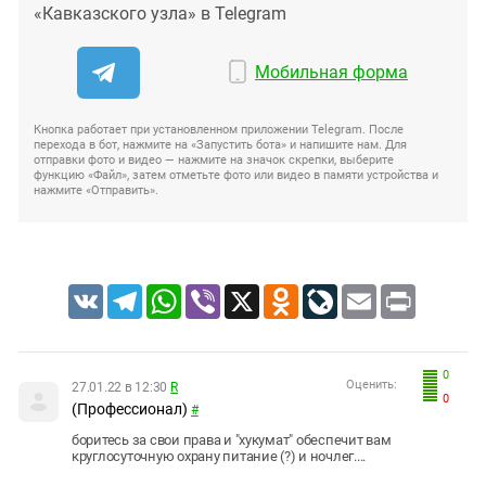
«Кавказского узла» в Telegram
Мобильная форма
Кнопка работает при установленном приложении Telegram. После
перехода в бот, нажмите на «Запустить бота» и напишите нам. Для
отправки фото и видео — нажмите на значок скрепки, выберите
функцию «Файл», затем отметьте фото или видео в памяти устройства и
нажмите «Отправить».
VK
Telegram
WhatsApp
Viber
X
Odnoklassniki
LiveJournal
Email
Print
0
Оценить:
27.01.22 в 12:30
R
0
(Профессионал)
#
боритесь за свои права и "хукумат" обеспечит вам
круглосуточную охрану питание (?) и ночлег....