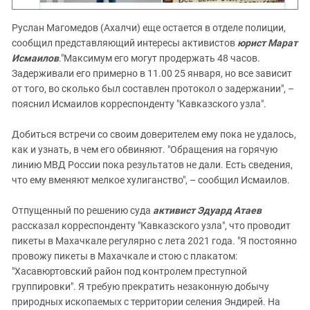
Руслан Магомедов (Ахалчи) еще остается в отделе полиции,
сообщил представляющий интересы активистов
юрист Марат
Исмаилов
."Максимум его могут продержать 48 часов.
Задерживали его примерно в 11.00 25 января, но все зависит
от того, во сколько был составлен протокол о задержании", –
пояснил Исмаилов корреспонденту "Кавказского узла".
Добиться встречи со своим доверителем ему пока не удалось,
как и узнать, в чем его обвиняют. "Обращения на горячую
линию МВД России пока результатов не дали. Есть сведения,
что ему вменяют мелкое хулиганство", – сообщил Исмаилов.
Отпущенный по решению суда
активист Эдуард Атаев
рассказал корреспонденту "Кавказского узла", что проводит
пикеты в Махачкале регулярно с лета 2021 года. "Я постоянно
провожу пикеты в Махачкале и стою с плакатом:
"Хасавюртовский район под контролем преступной
группировки". Я требую прекратить незаконную добычу
природных ископаемых с территории селения Эндирей. На