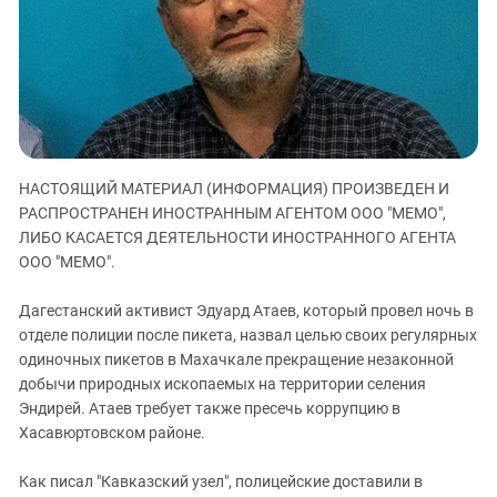
ЗАСТАВЛЯЕТ
Дагестан
КАВКАЗ ЗА ПАЛЕСТИНУ
Ингушетия
ИНАКОМЫСЛИЕ В ЧЕЧНЕ
Кабардино-Балкария
ПРЕСЛЕДОВАНИЕ АКТИВИСТОВ
МОБИЛИЗАЦИЯ И ПРОТЕСТЫ
Калмыкия
Карачаево-Черкесия
НАСТОЯЩИЙ МАТЕРИАЛ (ИНФОРМАЦИЯ) ПРОИЗВЕДЕН И
Краснодарский край
РАСПРОСТРАНЕН ИНОСТРАННЫМ АГЕНТОМ ООО "МЕМО",
Нагорный Карабах
ЛИБО КАСАЕТСЯ ДЕЯТЕЛЬНОСТИ ИНОСТРАННОГО АГЕНТА
Российская Федерация
ООО "МЕМО".
Ростовская область
Дагестанский активист Эдуард Атаев, который провел ночь в
Северная Осетия - Алания
отделе полиции после пикета, назвал целью своих регулярных
одиночных пикетов в Махачкале прекращение незаконной
СКФО
добычи природных ископаемых на территории селения
Ставропольский край
Эндирей. Атаев требует также пресечь коррупцию в
Чечня
Хасавюртовском районе.
Южная Осетия
Как писал "Кавказский узел", полицейские доставили в