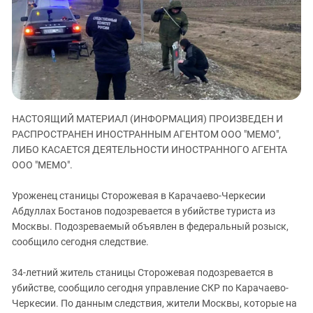
ЗАСТАВЛЯЕТ
Дагестан
КАВКАЗ ЗА ПАЛЕСТИНУ
Ингушетия
ИНАКОМЫСЛИЕ В ЧЕЧНЕ
Кабардино-Балкария
ПРЕСЛЕДОВАНИЕ АКТИВИСТОВ
МОБИЛИЗАЦИЯ И ПРОТЕСТЫ
Калмыкия
Карачаево-Черкесия
НАСТОЯЩИЙ МАТЕРИАЛ (ИНФОРМАЦИЯ) ПРОИЗВЕДЕН И
Краснодарский край
РАСПРОСТРАНЕН ИНОСТРАННЫМ АГЕНТОМ ООО "МЕМО",
Нагорный Карабах
ЛИБО КАСАЕТСЯ ДЕЯТЕЛЬНОСТИ ИНОСТРАННОГО АГЕНТА
Российская Федерация
ООО "МЕМО".
Ростовская область
Уроженец станицы Сторожевая в Карачаево-Черкесии
Северная Осетия - Алания
Абдуллах Бостанов подозревается в убийстве туриста из
Москвы. Подозреваемый объявлен в федеральный розыск,
СКФО
сообщило сегодня следствие.
Ставропольский край
Чечня
34-летний житель станицы Сторожевая подозревается в
убийстве, сообщило сегодня управление СКР по Карачаево-
Южная Осетия
Черкесии.
По данным следствия, жители Москвы, которые на