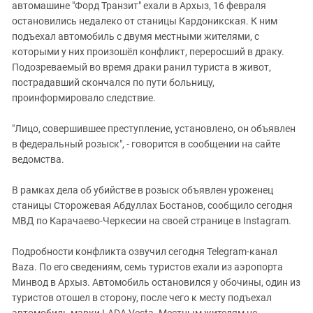
Южный Кавказ
автомашине "Форд Транзит" ехали в Архыз, 16 февраля
остановились недалеко от станицы Кардоникская. К ним
ЮФО
подъехал автомобиль с двумя местными жителями, с
которыми у них произошёл конфликт, переросший в драку.
Подозреваемый во время драки ранил туриста в живот,
пострадавший скончался по пути больницу,
проинформировало следствие.
"Лицо, совершившее преступление, установлено, он объявлен
в федеральный розыск", - говорится в сообщении на сайте
ведомства.
В рамках дела об убийстве в розыск объявлен уроженец
станицы Сторожевая Абдуллах Бостанов, сообщило сегодня
МВД по Карачаево-Черкесии на своей странице в Instagram.
Подробности конфликта озвучил сегодня Telegram-канал
Baza. По его сведениям, семь туристов ехали из аэропорта
Минвод в Архыз. Автомобиль остановился у обочины, один из
туристов отошел в сторону, после чего к месту подъехал
автомобиль марки LADA Vesta. Местным жителям не