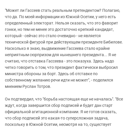
"Может ли Гассеев стать реальным претендентом? Полагаю,
что да. По моей информации из Южной Осетии, у него есть
определенный электорат. Нельзя сказать, что это фаворит
гонки, но тем не менее это достаточно крепкий кандидат,
который - сейчас это стало очевидно - не является
технической фигурой при действующем президенте Бибилове.
Насколько я знаю, выдвижение Гассеева стало крайне
неприятным сюрпризом для нынешнего президента... Я не
считаю, что отставка Гассеева - это показуха. Здесь надо
четко говорить о том, что президент фактически выбросил
министра обороны за борт. Здесь об отставке по
собственному желанию речи идти не может", - поделился
мнением Руслан Тотров.
Он подтвердил, что "борьба настоящая еще не началась". "Все
ждут, когда завершится сбор подписей и будет дан старт
официальной агитационной компании. Я не готов сказать,
что сбор подписей это какая-то суперсложная задача,
поскольку в Южной Осетии, несмотря на то, существует