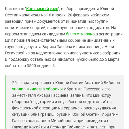
Южный Кавказ
Как писал "
Кавказский узел
", выборы президента Южной
ЮФО
Осетии назначены на 10 апреля. 20 февраля избирком
завершил прием документов от инициативных групп и
политических партий, выдвинувших своих кандидатов. На
первом этапе двум кандидатам
было отказано
в регистрации:
ЦИК признал недействительным собрание инициативных
групп экс-депутата Бориса Тасоева и писательницы Нели
Гогичевой из-за недостаточного числа участников собрания.
В поддержку остальных кандидатов нужно было до 5 марта
собрать по 3500 подписей.
25 февраля президент Южной Осетии Анатолий Бибилов
уволил министра обороны
Ибрагима Гассеева и его
заместителя Ахсара Гассиева, заявив, что министру
обороны "не до армии и не до боевой подготовки" на
фоне военной операции на Украине и риска ухудшения
ситуации близ границ Грузии и Южной Осетии. Ибрагим
Гассеев возглавлял Минобороны при президентах
Эдуарде Кокойты и Леониде Тибилове, и пять лет - при