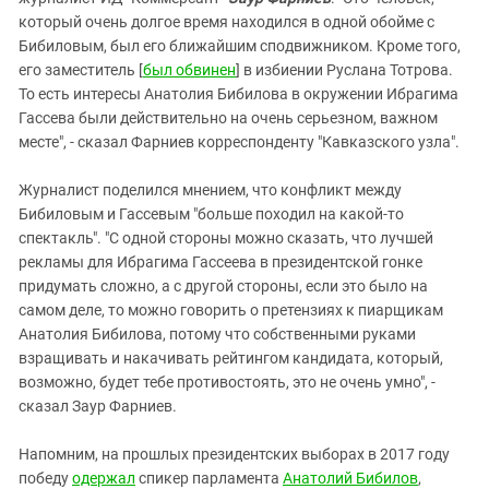
который очень долгое время находился в одной обойме с
Бибиловым, был его ближайшим сподвижником. Кроме того,
его заместитель [
был обвинен
] в избиении Руслана Тотрова.
То есть интересы Анатолия Бибилова в окружении Ибрагима
Гассева были действительно на очень серьезном, важном
месте", - сказал Фарниев корреспонденту "Кавказского узла".
Журналист поделился мнением, что конфликт между
Бибиловым и Гассевым "больше походил на какой-то
спектакль". "С одной стороны можно сказать, что лучшей
рекламы для Ибрагима Гассеева в президентской гонке
придумать сложно, а с другой стороны, если это было на
самом деле, то можно говорить о претензиях к пиарщикам
Анатолия Бибилова, потому что собственными руками
взращивать и накачивать рейтингом кандидата, который,
возможно, будет тебе противостоять, это не очень умно", -
сказал Заур Фарниев.
Напомним, на прошлых президентских выборах в 2017 году
победу
одержал
спикер парламента
Анатолий Бибилов
,