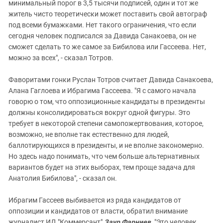
минимальный порог в 3,5 тысячи подписей, один и тот же
житель чисто теоретически может поставить свой автограф
под всеми бумажками. Нет такого ограничения, что если
сегодня человек подписался за Давида Санакоева, он не
сможет сделать то же самое за Бибилова или Гассеева. Нет,
можно за всех", - сказал Тотров.
Фаворитами гонки Руслан Тотров считает Давида Санакоева,
Алана Гаглоева и Ибрагима Гассеева. "Я с самого начала
говорю о том, что оппозиционные кандидаты в президенты
должны консолидироваться вокруг одной фигуры. Это
требует в некоторой степени самопожертвования, которое,
возможно, не вполне так естественно для людей,
баллотирующихся в президенты, и не вполне закономерно.
Но здесь надо понимать, что чем больше альтернативных
вариантов будет на этих выборах, тем проще задача для
Анатолия Бибилова", - сказал он.
Ибрагим Гассеев выбивается из ряда кандидатов от
оппозиции и кандидатов от власти, обратил внимание
журналист ИД "Коммерсант"
Заур Фарниев
. "Это человек,