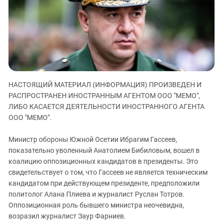
ЗАСТАВЛЯЕТ
Дагестан
КАВКАЗ ЗА ПАЛЕСТИНУ
Ингушетия
ИНАКОМЫСЛИЕ В ЧЕЧНЕ
Кабардино-Балкария
ПРЕСЛЕДОВАНИЕ АКТИВИСТОВ
МОБИЛИЗАЦИЯ И ПРОТЕСТЫ
Калмыкия
Карачаево-Черкесия
НАСТОЯЩИЙ МАТЕРИАЛ (ИНФОРМАЦИЯ) ПРОИЗВЕДЕН И
Краснодарский край
РАСПРОСТРАНЕН ИНОСТРАННЫМ АГЕНТОМ ООО "МЕМО",
Нагорный Карабах
ЛИБО КАСАЕТСЯ ДЕЯТЕЛЬНОСТИ ИНОСТРАННОГО АГЕНТА
Российская Федерация
ООО "МЕМО".
Ростовская область
Министр обороны Южной Осетии Ибрагим Гассеев,
Северная Осетия - Алания
показательно уволенный Анатолием Бибиловым, вошел в
коалицию оппозиционных кандидатов в президенты. Это
СКФО
свидетельствует о том, что Гассеев не является техническим
Ставропольский край
кандидатом при действующем президенте, предположили
Чечня
политолог Алана Плиева и журналист Руслан Тотров.
Оппозиционная роль бывшего министра неочевидна,
Южная Осетия
возразил журналист Заур Фарниев.