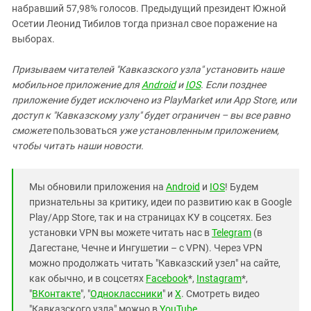
набравший 57,98% голосов. Предыдущий президент Южной
Осетии Леонид Тибилов тогда признал свое поражение на
выборах.
Призываем читателей "Кавказского узла" установить наше
мобильное приложение для
Android
и
IOS
. Если позднее
приложение будет исключено из PlayMarket или App Store, или
доступ к "Кавказскому узлу" будет ограничен – вы все равно
сможете
пользоваться
уже установленным приложением,
чтобы читать наши новости.
Мы обновили приложения на
Android
и
IOS
! Будем
признательны за критику, идеи по развитию как в Google
Play/App Store, так и на страницах КУ в соцсетях. Без
установки VPN вы можете читать нас в
Telegram
(в
Дагестане, Чечне и Ингушетии – с VPN). Через VPN
можно продолжать читать "Кавказский узел" на сайте,
как обычно, и в соцсетях
Facebook
*,
Instagram
*,
"
ВКонтакте
", "
Одноклассники
" и
X
. Смотреть видео
"Кавказского узла" можно в
YouTube
.