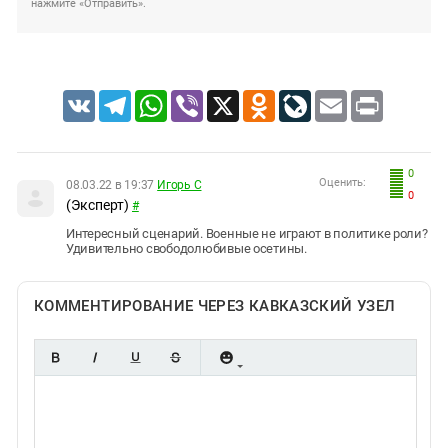
нажмите «Отправить».
VK
Telegram
WhatsApp
Viber
X
Odnoklassniki
LiveJournal
Email
Print
0
Оценить:
08.03.22 в 19:37
Игорь С
0
(Эксперт)
#
Интересный сценарий. Военные не играют в политике роли?
Удивительно свободолюбивые осетины.
КОММЕНТИРОВАНИЕ ЧЕРЕЗ КАВКАЗСКИЙ УЗЕЛ