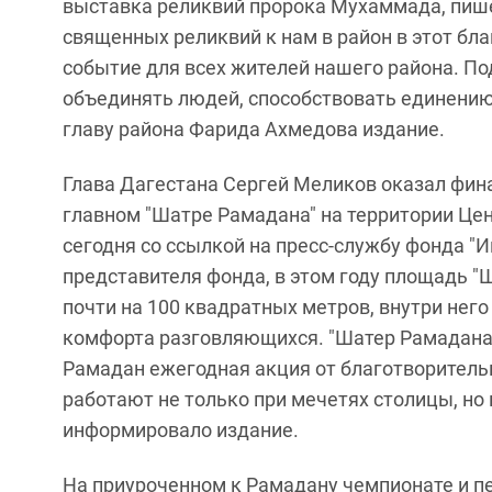
выставка реликвий пророка Мухаммада, пишет
священных реликвий к нам в район в этот бл
событие для всех жителей нашего района. По
объединять людей, способствовать единению 
главу района Фарида Ахмедова издание.
Глава Дагестана Сергей Меликов оказал фин
главном "Шатре Рамадана" на территории Ц
сегодня со ссылкой на пресс-службу фонда "И
представителя фонда, в этом году площадь 
почти на 100 квадратных метров, внутри нег
комфорта разговляющихся. "Шатер Рамадана"
Рамадан ежегодная акция от благотворитель
работают не только при мечетях столицы, но 
информировало издание.
На приуроченном к Рамадану чемпионате и п