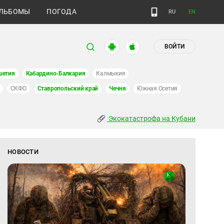
ЛЬБОМЫ
ПОГОДА
RU
EN
ВОЙТИ
шетия
Кабардино-Балкария
Калмыкия
СКФО
Ставропольский край
Чечня
Южная Осетия
Экокатастрофа на Кубани
НОВОСТИ