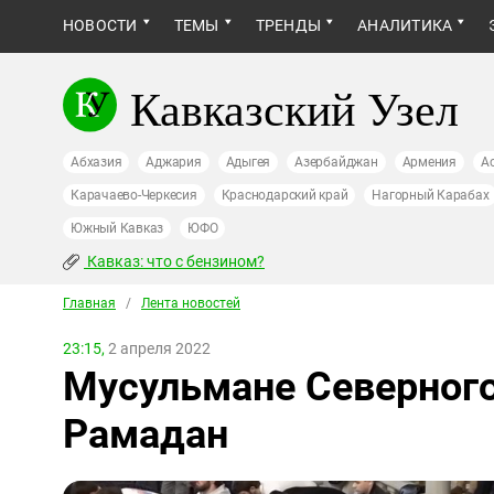
НОВОСТИ
ТЕМЫ
ТРЕНДЫ
АНАЛИТИКА
Кавказский Узел
Абхазия
Аджария
Адыгея
Азербайджан
Армения
А
Карачаево-Черкесия
Краснодарский край
Нагорный Карабах
Южный Кавказ
ЮФО
Кавказ: что с бензином?
Главная
/
Лента новостей
23:15,
2 апреля 2022
Мусульмане Северного
Рамадан